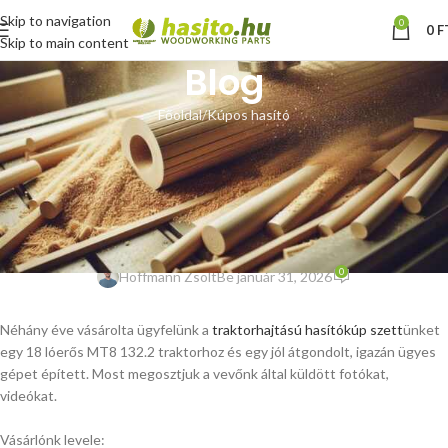
Skip to navigation
0
0
F
Skip to main content
Blog
Főoldal
Kúpos hasító
KÚPOS HASÍTÓ
90 mm-es hasítókúp szett MT8
132.2 traktorral meghajtva –
vásárlói fotók
0
Hoffmann Zsolt
Be január 31, 2026
Néhány éve vásárolta ügyfelünk a
traktorhajtású hasítókúp szett
ünket
egy 18 lóerős MT8 132.2 traktorhoz és egy jól átgondolt, igazán ügyes
gépet épített. Most megosztjuk a vevőnk által küldött fotókat,
videókat.
Vásárlónk levele: