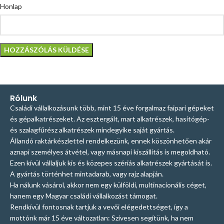
Honlap
Rólunk
Családi vállalkozásunk több, mint 15 éve forgalmaz faipari gépeket
és gépalkatrészeket. Az esztergált, mart alkatrészek, hasítógép-
és szalagfűrész alkatrészek mindegyike saját gyártás.
Állandó raktárkészlettel rendelkezünk, ennek köszönhetően akár
aznapi személyes átvétel, vagy másnapi kiszállítás is megoldható.
Ezen kívül vállaljuk kis és közepes szériás alkatrészek gyártását is.
A gyártás történhet mintadarab, vagy rajz alapján.
Ha nálunk vásárol, akkor nem egy külföldi, multinacionális céget,
hanem egy Magyar családi vállalkozást támogat.
Rendkívül fontosnak tartjuk a vevői elégedettséget, így a
mottónk már 15 éve változatlan: Szívesen segítünk, ha nem