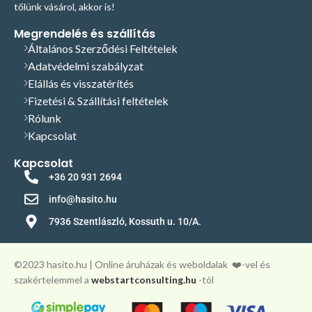
tőlünk vásárol, akkor is!
Megrendelés és szállítás
Általános Szerződési Feltételek
Adatvédelmi szabályzat
Elállás és visszatérítés
Fizetési & Szállítási feltételek
Rólunk
Kapcsolat
Kapcsolat
+36 20 931 2694
info@hasito.hu
7936 Szentlászló, Kossuth u. 10/A.
©️2023 hasito.hu | Online áruházak és weboldalak
❤️-vel és
szakértelemmel a
webstartconsulting.hu
-tól