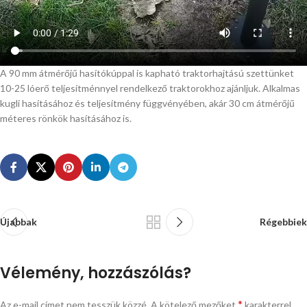
A 90 mm átmérőjű hasítókúppal is kapható traktorhajtású szettünket
10-25 lóerő teljesítménnyel rendelkező traktorokhoz ajánljuk. Alkalmas
kugli hasításához és teljesítmény függvényében, akár 30 cm átmérőjű
méteres rönkök hasításához is.
Újabbak
Régebbiek
Vélemény, hozzászólás?
*
Az e-mail címet nem tesszük közzé.
A kötelező mezőket
karakterrel