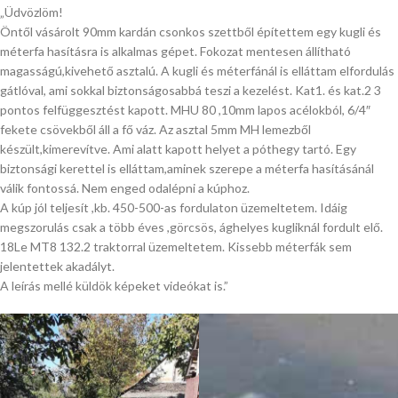
„Üdvözlöm!
Öntől vásárolt 90mm kardán csonkos szettből építettem egy kugli és
méterfa hasításra is alkalmas gépet. Fokozat mentesen állítható
magasságú,kivehető asztalú. A kugli és méterfánál is elláttam elfordulás
gátlóval, ami sokkal biztonságosabbá teszi a kezelést. Kat1. és kat.2 3
pontos felfüggesztést kapott. MHU 80 ,10mm lapos acélokból, 6/4″
fekete csövekből áll a fő váz. Az asztal 5mm MH lemezből
készült,kimerevítve. Ami alatt kapott helyet a póthegy tartó. Egy
biztonsági kerettel is elláttam,aminek szerepe a méterfa hasításánál
válik fontossá. Nem enged odalépni a kúphoz.
A kúp jól teljesít ,kb. 450-500-as fordulaton üzemeltetem. Idáig
megszorulás csak a több éves ,görcsös, ághelyes kugliknál fordult elő.
18Le MT8 132.2 traktorral üzemeltetem. Kissebb méterfák sem
jelentettek akadályt.
A leírás mellé küldök képeket videókat is.”