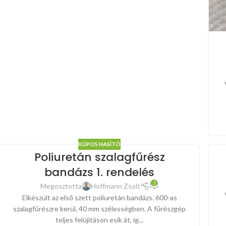
KÚPOS HASÍTÓ
Poliuretán szalagfűrész
bandázs 1. rendelés
3
Megosztotta
Hoffmann Zsolt
Elkészült az első szett poliuretán bandázs. 600-as
szalagfűrészre kerül, 40 mm szélességben. A fűrészgép
teljes felújításon esik át, íg...