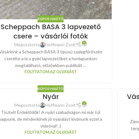
KÚPOS HASÍTÓ
Scheppach BASA 3 lapvezető
csere – vásárlói fotók
0
Megosztotta
Hoffmann Zsolt
Vásárlónk a Scheppach BASA 3 típusú szalagfűrészén
cserélte a le a gyári lapvezetőket a honlapunkon
megtalálható, előzőekben publikált ...
FOLYTATOM AZ OLVASÁST
KÚPOS HASÍTÓ
Nyár
Vás
2
Megosztotta
Hoffmann Zsolt
Tisztelt Érdeklődők! A nyári szabadságon mi már túl
vagyunk, de mindenkinek jó nyaralást kívánunk ezzel a
Zámo
videóval! :)
teng
FOLYTATOM AZ OLVASÁST