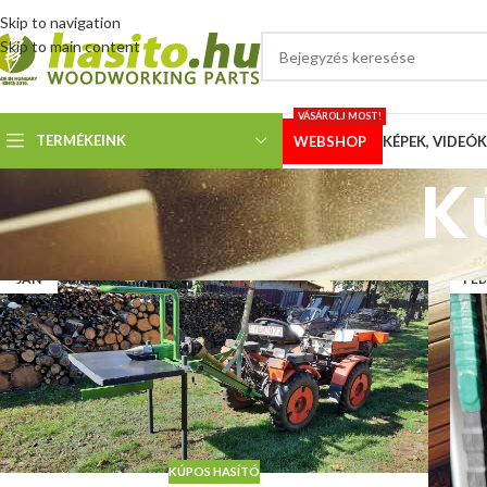
Skip to navigation
Skip to main content
VÁSÁROLJ MOST!
TERMÉKEINK
WEBSHOP
KÉPEK, VIDEÓK
K
31
1
JAN
FEB
KÚPOS HASÍTÓ