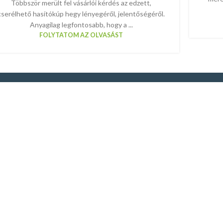
Többször merült fel vásárlói kérdés az edzett,
cserélhető hasítókúp hegy lényegéről, jelentőségéről.
Anyagilag legfontosabb, hogy a ...
FOLYTATOM AZ OLVASÁST
Megrendelés és szállítás
Kap
Általános Szerződési Feltételek
Adatvédelmi szabályzat
Elállás és visszatérítés
Fizetési & Szállítási feltételek
Rólunk
Kapcsolat