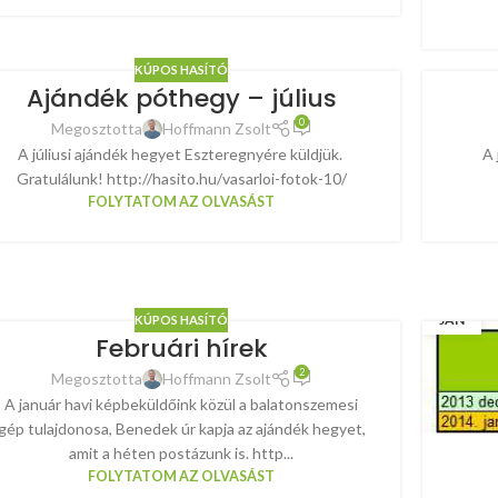
KÚPOS HASÍTÓ
Ajándék póthegy – július
0
Megosztotta
Hoffmann Zsolt
A júliusi ajándék hegyet Eszteregnyére küldjük.
A 
Gratulálunk! http://hasito.hu/vasarloi-fotok-10/
FOLYTATOM AZ OLVASÁST
03
JAN
KÚPOS HASÍTÓ
Februári hírek
2
Megosztotta
Hoffmann Zsolt
A január havi képbeküldőink közül a balatonszemesi
gép tulajdonosa, Benedek úr kapja az ajándék hegyet,
amit a héten postázunk is. http...
FOLYTATOM AZ OLVASÁST