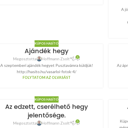
A jó
KÚPOS HASÍTÓ
Ajándék hegy
0
Megosztotta
Hoffmann Zsolt
A szeptemberi ajándék hegyet Pusztavámra küldjük!
Az ápr
http://hasito.hu/vasarloi-fotok-4/
FOLYTATOM AZ OLVASÁST
KÚPOS HASÍTÓ
Az edzett, cserélhető hegy
jelentősége.
Kúpo
0
Megosztotta
Hoffmann Zsolt
mére