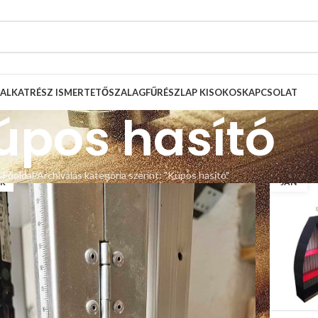
ALKATRÉSZ ISMERTETŐ
SZALAGFŰRÉSZLAP KISOKOS
KAPCSOLAT
úpos hasító
4
31
Főoldal
Archiválás kategória szerint: "Kúpos hasító"
R
JAN