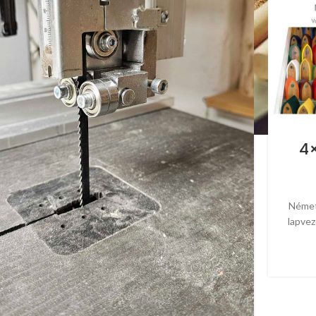
4×
Németo
lapvez