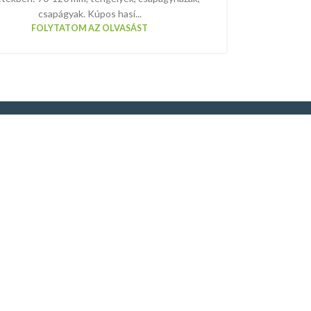
csapágyak. Kúpos hasí...
FOLYTATOM AZ OLVASÁST
csolat
+36 20 931 2694
info@hasito.hu
7936 Szentlászló, Kossuth u. 10/A.