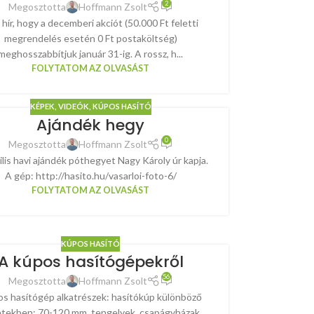
2
Megosztotta
Hoffmann Zsolt
 hír, hogy a decemberi akciót (50.000 Ft feletti
megrendelés esetén 0 Ft postaköltség)
meghosszabbítjuk január 31-ig. A rossz, h...
FOLYTATOM AZ OLVASÁST
KÉPEK, VIDEÓK
,
KÚPOS HASÍTÓ
Ajándék hegy
0
Megosztotta
Hoffmann Zsolt
ilis havi ajándék póthegyet Nagy Károly úr kapja.
A gép: http://hasito.hu/vasarloi-foto-6/
FOLYTATOM AZ OLVASÁST
KÚPOS HASÍTÓ
A kúpos hasítógépekről
56
Megosztotta
Hoffmann Zsolt
s hasítógép alkatrészek: hasítókúp különböző
tekben: 70-120 mm, tengelyek, csapágyházak,