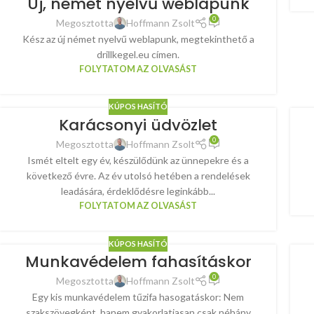
Új, német nyelvű weblapunk
0
Megosztotta
Hoffmann Zsolt
Kész az új német nyelvű weblapunk, megtekinthető a
drillkegel.eu címen.
FOLYTATOM AZ OLVASÁST
KÚPOS HASÍTÓ
Karácsonyi üdvözlet
0
Megosztotta
Hoffmann Zsolt
Ismét eltelt egy év, készülődünk az ünnepekre és a
következő évre. Az év utolsó hetében a rendelések
leadására, érdeklődésre leginkább...
FOLYTATOM AZ OLVASÁST
KÚPOS HASÍTÓ
Munkavédelem fahasításkor
0
Megosztotta
Hoffmann Zsolt
Egy kis munkavédelem tűzifa hasogatáskor: Nem
szakszövegként, hanem gyakorlatiasan csak néhány