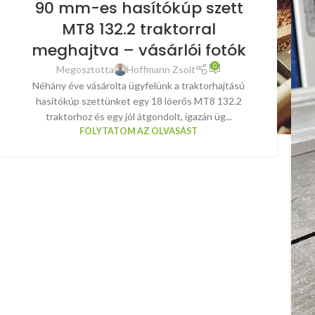
90 mm-es hasítókúp szett
MT8 132.2 traktorral
meghajtva – vásárlói fotók
0
Megosztotta
Hoffmann Zsolt
Néhány éve vásárolta ügyfelünk a traktorhajtású
hasítókúp szettünket egy 18 lóerős MT8 132.2
traktorhoz és egy jól átgondolt, igazán üg...
FOLYTATOM AZ OLVASÁST