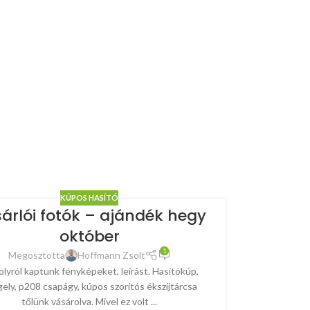
KÚPOS HASÍTÓ
árlói fotók – ajándék hegy
október
1
Megosztotta
Hoffmann Zsolt
lyról kaptunk fényképeket, leírást. Hasítókúp,
ely, p208 csapágy, kúpos szorítós ékszíjtárcsa
tőlünk vásárolva. Mivel ez volt ...