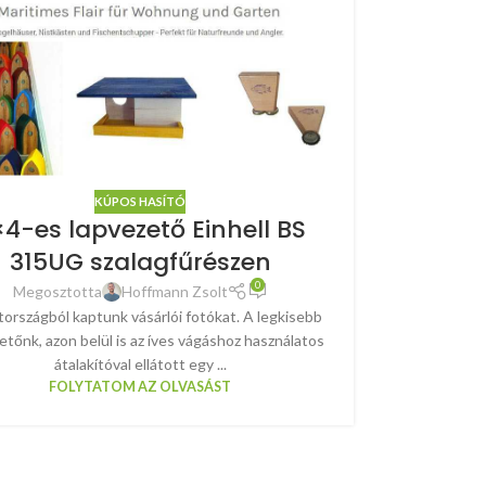
KÚPOS HASÍTÓ
4-es lapvezető Einhell BS
315UG szalagfűrészen
0
Megosztotta
Hoffmann Zsolt
rszágból kaptunk vásárlói fotókat. A legkisebb
etőnk, azon belül is az íves vágáshoz használatos
átalakítóval ellátott egy ...
FOLYTATOM AZ OLVASÁST