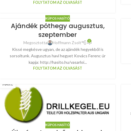
FOLYTATOM AZ OLVASÁST
KÚPOS HASÍTÓ
Ajándék póthegy augusztus,
szeptember
0
Megosztotta
Hoffmann Zsolt
Kissé megkésve ugyan, de az ajándék hegyekből is
sorsoltunk. Augusztus havi hegyet Kovács Ferenc úr
kapja: http://hasito.hu/vasarloi...
FOLYTATOM AZ OLVASÁST
04
MÁRC
KÚPOS HASÍTÓ