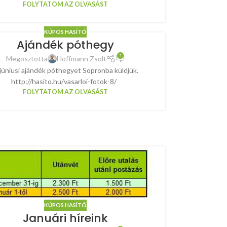
FOLYTATOM AZ OLVASÁST
KÚPOS HASÍTÓ
Ajándék póthegy
1
Megosztotta
Hoffmann Zsolt
júniusi ajándék póthegyet Sopronba küldjük.
http://hasito.hu/vasarloi-fotok-8/
FOLYTATOM AZ OLVASÁST
KÚPOS HASÍTÓ
Januári híreink