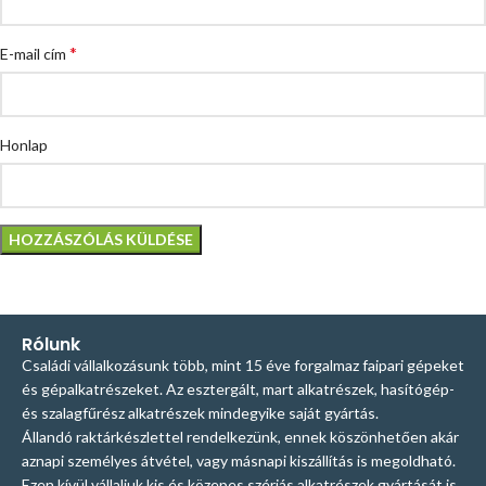
*
E-mail cím
Honlap
Rólunk
Családi vállalkozásunk több, mint 15 éve forgalmaz faipari gépeket
és gépalkatrészeket. Az esztergált, mart alkatrészek, hasítógép-
és szalagfűrész alkatrészek mindegyike saját gyártás.
Állandó raktárkészlettel rendelkezünk, ennek köszönhetően akár
aznapi személyes átvétel, vagy másnapi kiszállítás is megoldható.
Ezen kívül vállaljuk kis és közepes szériás alkatrészek gyártását is.