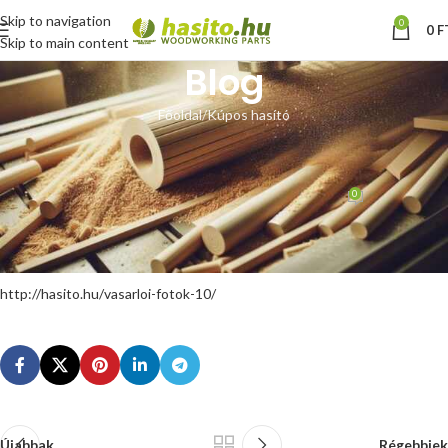
Skip to navigation
0
0
F
Skip to main content
Blog
Főoldal
Kúpos hasító
KÚPOS HASÍTÓ
Ajándék póthegy – július
0
Hoffmann Zsolt
Be augusztus 25, 2014
A júliusi ajándék hegyet Eszteregnyére küldjük. Gratulálunk!
http://hasito.hu/vasarloi-fotok-10/
Újabbak
Régebbiek