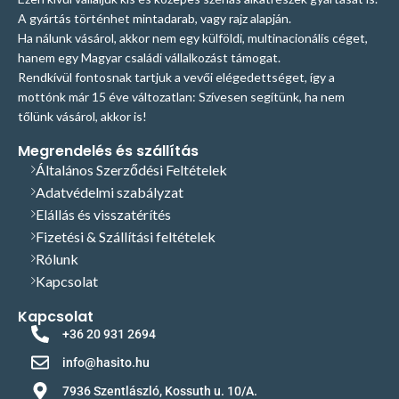
A gyártás történhet mintadarab, vagy rajz alapján.
Ha nálunk vásárol, akkor nem egy külföldi, multinacionális céget,
hanem egy Magyar családi vállalkozást támogat.
Rendkívül fontosnak tartjuk a vevői elégedettséget, így a
mottónk már 15 éve változatlan: Szívesen segítünk, ha nem
tőlünk vásárol, akkor is!
Megrendelés és szállítás
Általános Szerződési Feltételek
Adatvédelmi szabályzat
Elállás és visszatérítés
Fizetési & Szállítási feltételek
Rólunk
Kapcsolat
Kapcsolat
+36 20 931 2694
info@hasito.hu
7936 Szentlászló, Kossuth u. 10/A.