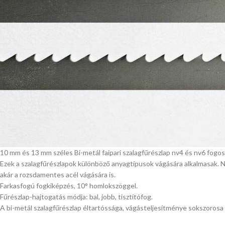
10 mm és 13 mm széles Bi-metál faipari szalagfűrészlap nv4 és nv6 fogos
Ezek a szalagfűrészlapok különböző anyagtípusok vágására alkalmasak. N
akár a rozsdamentes acél vágására is.
Farkasfogú fogkiképzés, 10° homlokszöggel.
Fűrészlap-hajtogatás módja: bal, jobb, tisztítófog.
A bi-metál szalagfűrészlap éltartóssága, vágásteljesítménye sokszoros