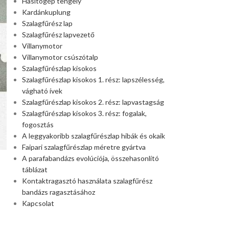
Hasítógép tengely
Kardánkuplung
Szalagfűrész lap
Szalagfűrész lapvezető
Villanymotor
Villanymotor csúszótalp
Szalagfűrészlap kisokos
Szalagfűrészlap kisokos 1. rész: lapszélesség,
vágható ívek
Szalagfűrészlap kisokos 2. rész: lapvastagság
Szalagfűrészlap kisokos 3. rész: fogalak,
fogosztás
A leggyakoribb szalagfűrészlap hibák és okaik
Faipari szalagfűrészlap méretre gyártva
A parafabandázs evolúciója, összehasonlító
táblázat
Kontaktragasztó használata szalagfűrész
bandázs ragasztásához
Kapcsolat