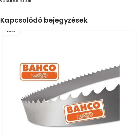
vásárlói fotók
Kapcsolódó bejegyzések
16
NOV