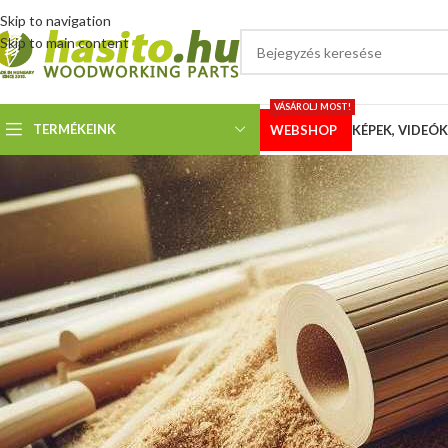
Skip to navigation
Skip to main content
VÁSÁROLJ MOST!
TERMÉKEINK
WEBSHOP
KÉPEK, VIDEÓK
SZALAGF
Nagyteljesítményű vágás kiseb
szalagfűr
Megosztotta
Hoffmann
Szalagfűrészlap palettánk tovább bővül.