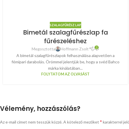
SZALAGFŰRÉSZ LAP
Bimetál szalagfűrészlap fa
fűrészeléshez
2
Megosztotta
Hoffmann Zsolt
A bimetál szalagfűrészlapok felhasználása alapvetően a
fémipari darabolás. Örömmel jelentjük be, hogy a svéd Bahco
márka kínálatában...
FOLYTATOM AZ OLVASÁST
Vélemény, hozzászólás?
*
Az e-mail címet nem tesszük közzé.
A kötelező mezőket
karakterrel jel