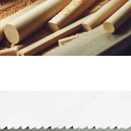
őek voltak a kínálatunkban. Azonban ezek a lapok minimum 500 mm
rhetőek keresztvágáshoz nv8, illetve kifejezetten hosszvágáshoz 22 mm-
lapvastagság 500 mm kerékátmérő esetén nem használható, a bi-metál
tmérőtől!
tekkel:
en)