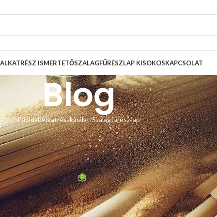
ALKATRÉSZ ISMERTETŐ
SZALAGFŰRÉSZLAP KISOKOS
KAPCSOLAT
Blog
Főoldal
Alkatrészkínálat
Szalagfűrész lap
ŰRÉSZ LAP
b szalagfűrészeken is bi-metál
észlapokkal
0
 Zsolt
Be március 11, 2023