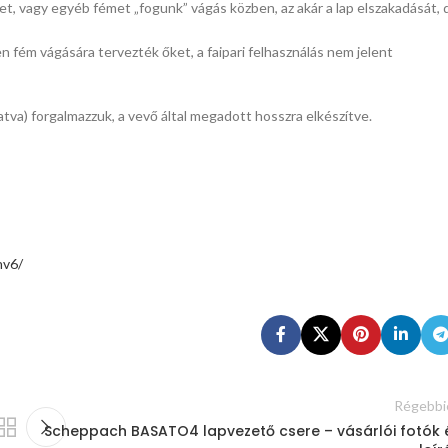
et, vagy egyéb fémet „fogunk” vágás közben, az akár a lap elszakadását, 
n fém vágására tervezték őket, a faipari felhasználás nem jelent
tva) forgalmazzuk, a vevő által megadott hosszra elkészítve.
nv6/
Régebbi
Scheppach BASATO4 lapvezető csere – vásárlói fotók 