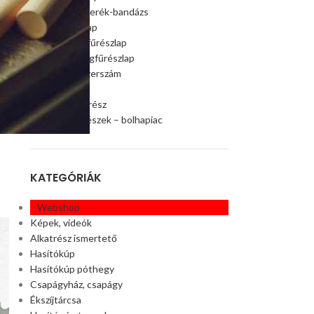
Szalagfűrészkerék-bandázs
Szalagfűrészlap
es
Faipari szalagfűrészlap
Húsipari szalagfűrészlap
Faipari gép, szerszám
Ágaprító
Offroad alkatrész
Akciós alkatrészek – bolhapiac
KATEGÓRIÁK
Webshop
Képek, videók
Alkatrész ismertető
Hasítókúp
Hasítókúp póthegy
Csapágyház, csapágy
Ékszíjtárcsa