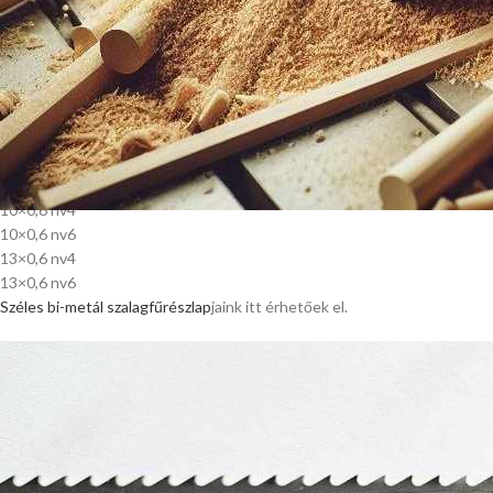
A nagyteljesítményű
bi-metál faipari szalagfűrészlap
ok eddig is elérhet
kerékátmérőtől felfelé használhatóak a 0,9 mm lapvastagság miatt. Elé
woodmizer fogalakkal. (Normál
szénacél szalagfűrészlap
ok estében ez a 
szalagfűrészlap anyaga más, így bátran használható ezen gépeken is)!
Mostantól a nagyteljesítményű vágás elérhető már akár 350 mm keréká
Szalagfűrészlap palettánk tovább bővül az alábbi bi-metál fűrészlap mére
Szélesség (mm) x lapvastagság (mm) fogosztás (fogcsúcs távolság mm-b
10×0,6 nv4
10×0,6 nv6
13×0,6 nv4
13×0,6 nv6
Széles bi-metál szalagfűrészlap
jaink itt érhetőek el.