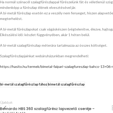
Ha normál szénacél szalagfűrészlappal fűrészelünk fát és véletlenül szög
mindenképp a fűrészlap élének elvesztésével jár.
A bi-metál fűrészlap esetén ez a veszély nem fenyeget, hiszen alapvetőe
megterhelést.
A bi-metál fűrészlapokat csak vágáskészen (végtelenítve, élezve, hajtoga
Elkészülési idő: készlet függvényében, akár 1 héten belül.
A bi-metál szalagfűrészlap méterára tartalmazza az összes költséget.
Szalagfűrészlapjainkat webáruházunkban megrendelheti:
https://hasito.hu/termek/bimetal-faipari-szalagfureszlap-bahco-13×06-
bi-metál szalagfűrészlap fához
bimetál szalagfűrészlap
Újabbak
Bernardo HBS 360 szalagfűrész lapvezető cseréje –