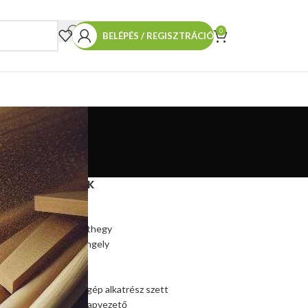
0
BELÉPÉS / REGISZTRÁCIÓ
TERMÉKEINK
Hasítókúp
Hasítókúp póthegy
Hasítógép tengely
Ékszíjtárcsa
Csapágy
Kúpos hasítógép alkatrész szett
Szalagfűrész lapvezető