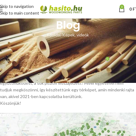
Skip to navigation
0
0
F
Skip to main content
Blog
Főoldal
Képek, videók
KÉPEK, VIDEÓK
Év végi köszönet
0
Hoffmann Zsolt
Be december 28, 2021
Minden kedves vásárlónknak, partnerünknek köszönjük az egész éves
együttműködést, a sok pozitív visszajelzést! Mivel egyesével nem
tudjuk megköszönni, így készítettünk egy térképet, amin mindenki rajta
van, akivel 2021-ben kapcsolatba kerültünk.
Köszönjük!