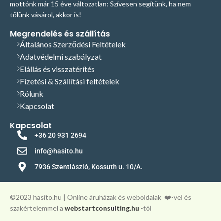
mottónk már 15 éve változatlan: Szívesen segítünk, ha nem
tőlünk vásárol, akkor is!
Megrendelés és szállítás
Általános Szerződési Feltételek
Adatvédelmi szabályzat
Elállás és visszatérítés
Fizetési & Szállítási feltételek
Rólunk
Kapcsolat
Kapcsolat
+36 20 931 2694
info@hasito.hu
7936 Szentlászló, Kossuth u. 10/A.
©️2023 hasito.hu | Online áruházak és weboldalak
❤️-vel és
szakértelemmel a
webstartconsulting.hu
-tól