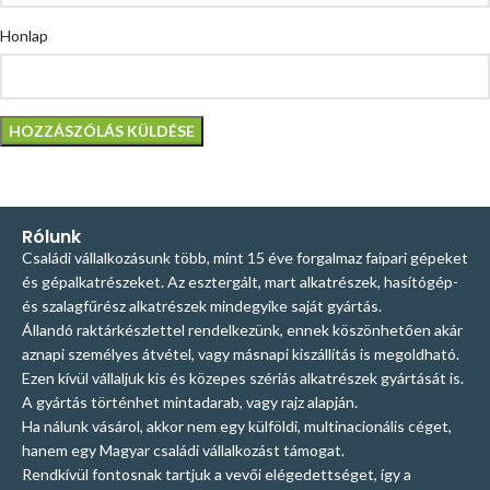
Honlap
Rólunk
Családi vállalkozásunk több, mint 15 éve forgalmaz faipari gépeket
és gépalkatrészeket. Az esztergált, mart alkatrészek, hasítógép-
és szalagfűrész alkatrészek mindegyike saját gyártás.
Állandó raktárkészlettel rendelkezünk, ennek köszönhetően akár
aznapi személyes átvétel, vagy másnapi kiszállítás is megoldható.
Ezen kívül vállaljuk kis és közepes szériás alkatrészek gyártását is.
A gyártás történhet mintadarab, vagy rajz alapján.
Ha nálunk vásárol, akkor nem egy külföldi, multinacionális céget,
hanem egy Magyar családi vállalkozást támogat.
Rendkívül fontosnak tartjuk a vevői elégedettséget, így a