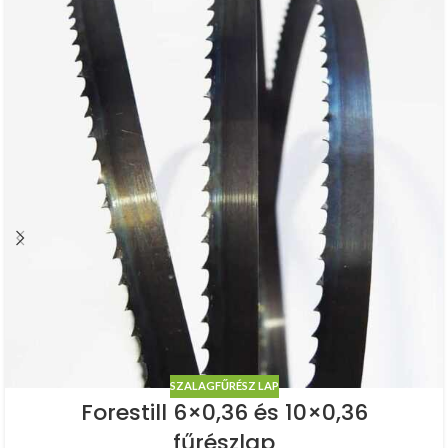
SZALAGFŰRÉSZ LAP
Forestill 6×0,36 és 10×0,36
fűrészlap