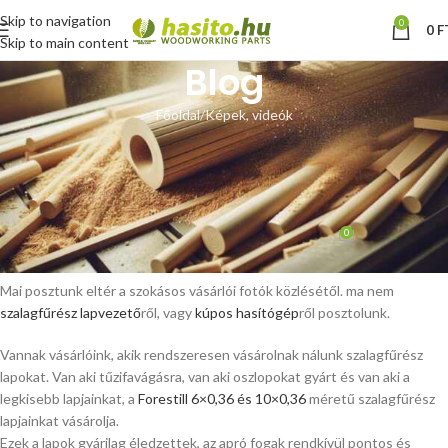
Skip to navigation
0
0
F
Skip to main content
Blog
Főoldal
Képek, videók
KÉPEK, VIDEÓK
Vásárlói fotók – fa dekorációs
termékek
0
Hoffmann Zsolt
Be március 23, 2021
Mai posztunk eltér a szokásos vásárlói fotók közlésétől. ma nem
szalagfűrész lapvezető
ről, vagy
kúpos hasítógép
ről posztolunk.
Vannak vásárlóink, akik rendszeresen vásárolnak nálunk szalagfűrész
lapokat. Van aki tűzifavágásra, van aki oszlopokat gyárt és van aki a
legkisebb lapjainkat, a
Forestill 6×0,36 és 10×0,36
méretű szalagfűrész
lapjainkat vásárolja.
Ezek a lapok gyárilag éledzettek, az apró fogak rendkívül pontos és