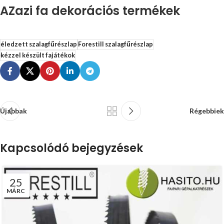
AZazi fa dekorációs termékek
éledzett szalagfűrészlap
Forestill szalagfűrészlap
kézzel készült fajátékok
Újabbak
Régebbiek
Kapcsolódó bejegyzések
25
MÁRC