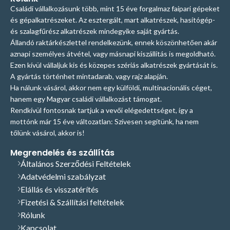
Családi vállalkozásunk több, mint 15 éve forgalmaz faipari gépeket
és gépalkatrészeket. Az esztergált, mart alkatrészek, hasítógép-
és szalagfűrész alkatrészek mindegyike saját gyártás.
Állandó raktárkészlettel rendelkezünk, ennek köszönhetően akár
aznapi személyes átvétel, vagy másnapi kiszállítás is megoldható.
Ezen kívül vállaljuk kis és közepes szériás alkatrészek gyártását is.
A gyártás történhet mintadarab, vagy rajz alapján.
Ha nálunk vásárol, akkor nem egy külföldi, multinacionális céget,
hanem egy Magyar családi vállalkozást támogat.
Rendkívül fontosnak tartjuk a vevői elégedettséget, így a
mottónk már 15 éve változatlan: Szívesen segítünk, ha nem
tőlünk vásárol, akkor is!
Megrendelés és szállítás
Általános Szerződési Feltételek
Adatvédelmi szabályzat
Elállás és visszatérítés
Fizetési & Szállítási feltételek
Rólunk
Kapcsolat