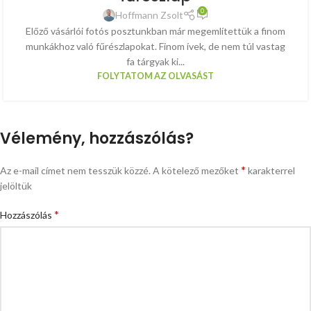
0
Hoffmann Zsolt
Előző vásárlói fotós posztunkban már megemlítettük a finom
munkákhoz való fűrészlapokat. Finom ívek, de nem túl vastag
fa tárgyak ki...
FOLYTATOM AZ OLVASÁST
Vélemény, hozzászólás?
*
Az e-mail címet nem tesszük közzé.
A kötelező mezőket
karakterrel
jelöltük
*
Hozzászólás