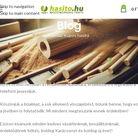
Skip to navigation
0
0
F
Skip to main content
Blog
Főoldal
Kúpos hasító
KÚPOS HASÍTÓ
Karácsonyi üdvözlet
0
Hoffmann Zsolt
Be december 20, 2013
Ismét eltelt egy év, készülődünk az ünnepekre és a következő évre.
Az év utolsó hetében a rendelések leadására, érdeklődésre leginkább a
telefont javasoljuk.
Köszönjük a bizalmat, a sok elismerő visszajelzést, bízunk benne, hogy ez
a jövőben is folytatódik. Mi mindent megteszünk ennek érdekében!
Ezúton kívánunk minden kedves vásárlónknak, beszállítónknak,
érdeklődőnek békés, boldog Karácsonyt és boldog új évet!