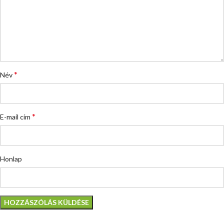
*
Név
*
E-mail cím
Honlap