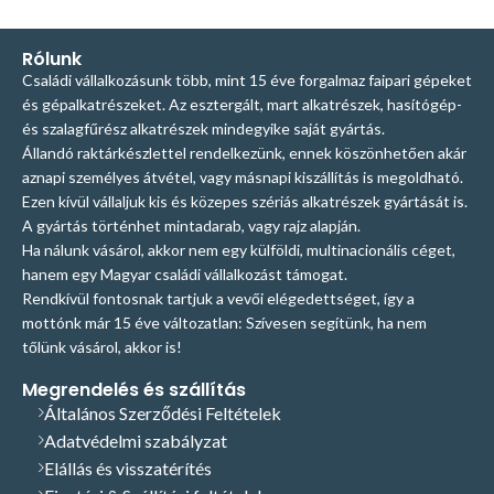
Rólunk
Családi vállalkozásunk több, mint 15 éve forgalmaz faipari gépeket
és gépalkatrészeket. Az esztergált, mart alkatrészek, hasítógép-
és szalagfűrész alkatrészek mindegyike saját gyártás.
Állandó raktárkészlettel rendelkezünk, ennek köszönhetően akár
aznapi személyes átvétel, vagy másnapi kiszállítás is megoldható.
Ezen kívül vállaljuk kis és közepes szériás alkatrészek gyártását is.
A gyártás történhet mintadarab, vagy rajz alapján.
Ha nálunk vásárol, akkor nem egy külföldi, multinacionális céget,
hanem egy Magyar családi vállalkozást támogat.
Rendkívül fontosnak tartjuk a vevői elégedettséget, így a
mottónk már 15 éve változatlan: Szívesen segítünk, ha nem
tőlünk vásárol, akkor is!
Megrendelés és szállítás
Általános Szerződési Feltételek
Adatvédelmi szabályzat
Elállás és visszatérítés