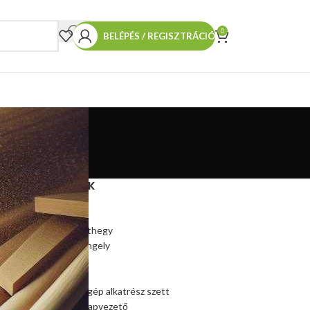
0
BELÉPÉS / REGISZTRÁCIÓ
TERMÉKEINK
Hasítókúp
Hasítókúp póthegy
Hasítógép tengely
Ékszíjtárcsa
Csapágy
Kúpos hasítógép alkatrész szett
Szalagfűrész lapvezető