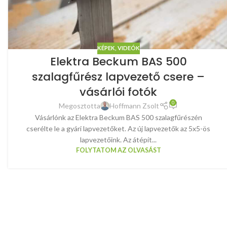
KÉPEK, VIDEÓK
Elektra Beckum BAS 500
szalagfűrész lapvezető csere –
vásárlói fotók
0
Megosztotta
Hoffmann Zsolt
Vásárlónk az Elektra Beckum BAS 500 szalagfűrészén
cserélte le a gyári lapvezetőket. Az új lapvezetők az 5x5-ös
lapvezetőink. Az átépít...
FOLYTATOM AZ OLVASÁST