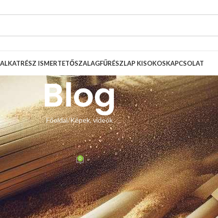
ALKATRÉSZ ISMERTETŐ
SZALAGFŰRÉSZLAP KISOKOS
KAPCSOLAT
Blog
Főoldal
Képek, videók
, VIDEÓK
űrész lapvezető csere
0
 Zsolt
Be január 10, 2025
tott szalagfűrészén cserélte ki a felső gyári lapvezetőt.
onzol méretének és elhelyezkedésének köszönhetően.