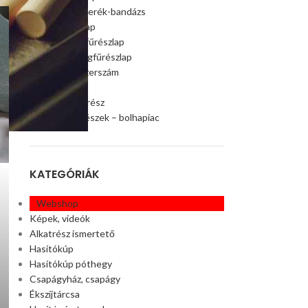
Szalagfűrészkerék-bandázs
Szalagfűrészlap
Faipari szalagfűrészlap
Húsipari szalagfűrészlap
Faipari gép, szerszám
Ágaprító
Offroad alkatrész
Akciós alkatrészek – bolhapiac
KATEGÓRIÁK
Webshop
Képek, videók
Alkatrész ismertető
Hasítókúp
Hasítókúp póthegy
Csapágyház, csapágy
Ékszíjtárcsa