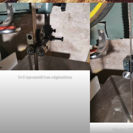
5×5 lapvezető íves vágásokhoz
Keunare 40