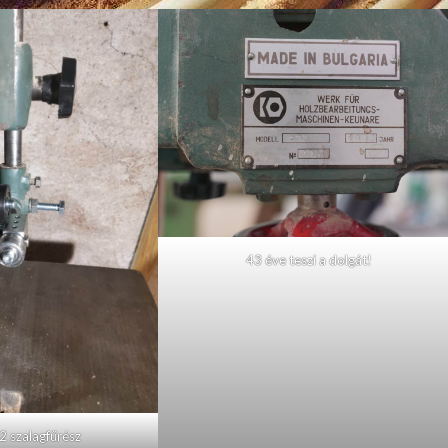
43 éve teszi a dolgát!
2 szalagfűrész