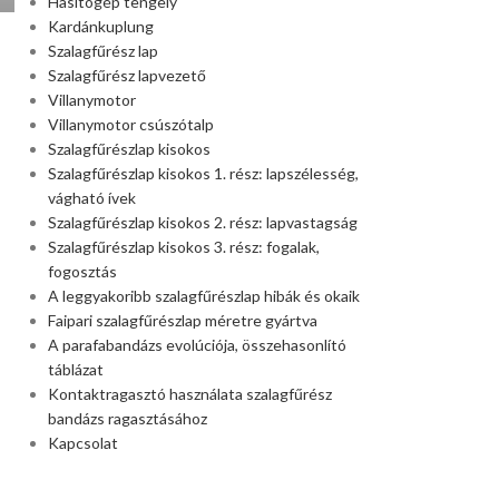
Hasítógép tengely
Kardánkuplung
Szalagfűrész lap
Szalagfűrész lapvezető
Villanymotor
Villanymotor csúszótalp
Szalagfűrészlap kisokos
Szalagfűrészlap kisokos 1. rész: lapszélesség,
vágható ívek
Szalagfűrészlap kisokos 2. rész: lapvastagság
Szalagfűrészlap kisokos 3. rész: fogalak,
fogosztás
A leggyakoribb szalagfűrészlap hibák és okaik
Faipari szalagfűrészlap méretre gyártva
A parafabandázs evolúciója, összehasonlító
táblázat
Kontaktragasztó használata szalagfűrész
bandázs ragasztásához
Kapcsolat