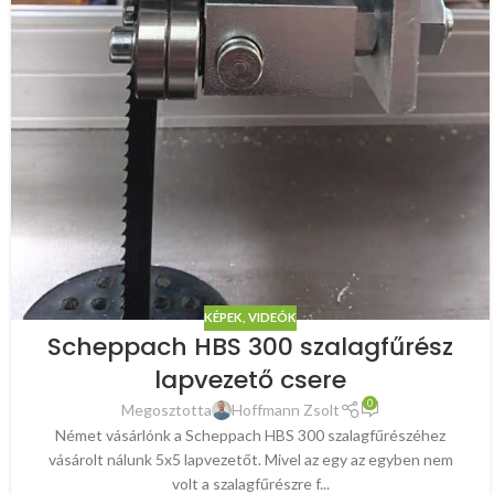
KÉPEK, VIDEÓK
Scheppach HBS 300 szalagfűrész
lapvezető csere
0
Megosztotta
Hoffmann Zsolt
Német vásárlónk a Scheppach HBS 300 szalagfűrészéhez
vásárolt nálunk 5x5 lapvezetőt. Mivel az egy az egyben nem
volt a szalagfűrészre f...