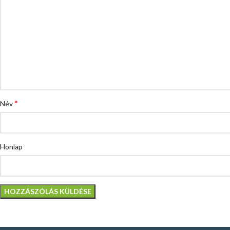
*
Név
Honlap