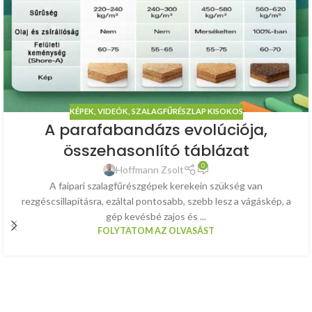
KÉPEK, VIDEÓK
,
SZALAGFŰRÉSZLAP KISOKOS
A parafabandázs evolúciója,
összehasonlító táblázat
0
Hoffmann Zsolt
A faipari szalagfűrészgépek kerekein szükség van
rezgéscsillapításra, ezáltal pontosabb, szebb lesz a vágáskép, a
gép kevésbé zajos és ...
FOLYTATOM AZ OLVASÁST