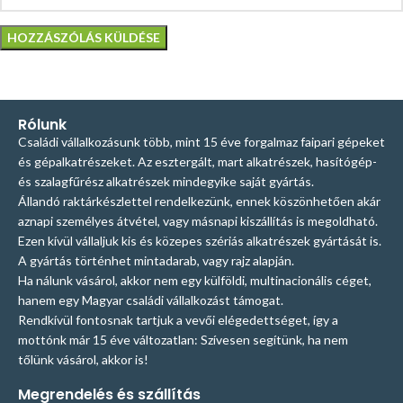
Rólunk
Családi vállalkozásunk több, mint 15 éve forgalmaz faipari gépeket
és gépalkatrészeket. Az esztergált, mart alkatrészek, hasítógép-
és szalagfűrész alkatrészek mindegyike saját gyártás.
Állandó raktárkészlettel rendelkezünk, ennek köszönhetően akár
aznapi személyes átvétel, vagy másnapi kiszállítás is megoldható.
Ezen kívül vállaljuk kis és közepes szériás alkatrészek gyártását is.
A gyártás történhet mintadarab, vagy rajz alapján.
Ha nálunk vásárol, akkor nem egy külföldi, multinacionális céget,
hanem egy Magyar családi vállalkozást támogat.
Rendkívül fontosnak tartjuk a vevői elégedettséget, így a
mottónk már 15 éve változatlan: Szívesen segítünk, ha nem
tőlünk vásárol, akkor is!
Megrendelés és szállítás