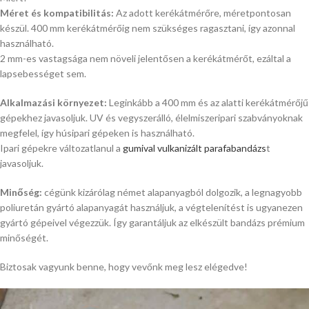
Méret és kompatibilitás:
Az adott kerékátmérőre, méretpontosan
készül. 400 mm kerékátmérőig nem szükséges ragasztani, így azonnal
használható.
2 mm-es vastagsága nem növeli jelentősen a kerékátmérőt, ezáltal a
lapsebességet sem.
Alkalmazási környezet:
Leginkább a 400 mm és az alatti kerékátmérőjű
gépekhez javasoljuk. UV és vegyszerálló, élelmiszeripari szabványoknak
megfelel, így húsipari gépeken is használható.
Ipari gépekre változatlanul a
gumival vulkanizált parafabandázs
t
javasoljuk.
Minőség:
cégünk kizárólag német alapanyagból dolgozik, a legnagyobb
poliuretán gyártó alapanyagát használjuk, a végtelenítést is ugyanezen
gyártó gépeivel végezzük. Így garantáljuk az elkészült bandázs prémium
minőségét.
Biztosak vagyunk benne, hogy vevőnk meg lesz elégedve!