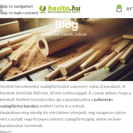
Skip to navigation
0
0
F
Skip to main content
Blog
Főoldal
Képek, videók
KÉPEK, VIDEÓK
Poliuretán szalagfűrészkerék
bandázs felszerelve
0
Hoffmann Zsolt
Be szeptember 24, 2025
Vevőnk háromkerekű szalagfűrészére szeretett volna új bandázst. A
kerekek átmérője 400 mm, 30 mm szélességgel. A csavar ebben, hogy a
kerekek felülete hosszbordás, így a javaslatunkra a
poliuretán
szalagfűrész bandázs
mellett tette le a voksát.
Hazánkban még mindig kis mértékben elterjedt, míg nyugaton szinte
nincs asztali, vagy közepes méretű szalagfűrészgép, amire ne ilyen
bandázsokat tennének.
Miért?