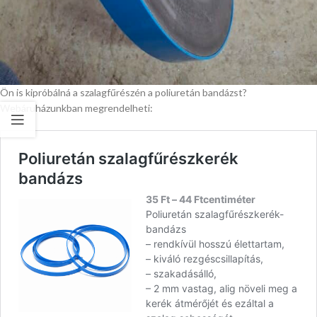
Ön is kipróbálná a szalagfűrészén a poliuretán bandázst?
Webáruházunkban megrendelheti: