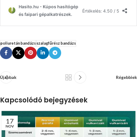
poliuretán bandázs
szalagfűrész bandázs
Újabbak
Régebbiek
Kapcsolódó bejegyzések
17
NOV