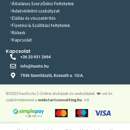
Általános Szerződési Feltételek
Adatvédelmi szabályzat
Elállás és visszatérítés
Fizetési & Szállítási feltételek
Rólunk
Kapcsolat
Kapcsolat
+36 20 931 2694
info@hasito.hu
7936 Szentlászló, Kossuth u. 10/A.
©️2023 hasito.hu | Online áruházak és weboldalak
❤️-vel és
szakértelemmel a
webstartconsulting.hu
-tól
0