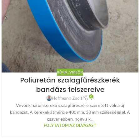
KÉPEK, VIDEÓK
Poliuretán szalagfűrészkerék
bandázs felszerelve
0
Hoffmann Zsolt
Vevőnk háromkerekű szalagfűrészére szeretett volna új
bandázst. A kerekek átmérője 400 mm, 30 mm szélességgel. A
csavar ebben, hogy a k...
FOLYTATOM AZ OLVASÁST