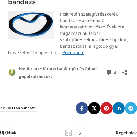
poliuretán bandázs
Újabbak
Régebbiek