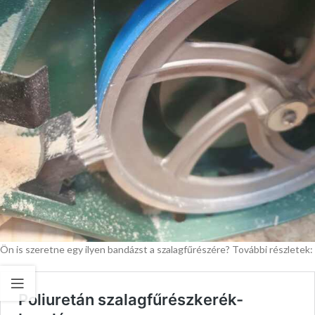
Ön is szeretne egy ilyen bandázst a szalagfűrészére? További részletek: