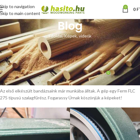
Skip to navigation
0
0
F
Skip to main content
Blog
Főoldal
Képek, videók
KÉPEK, VIDEÓK
Poliuretán szalagfűrészkerék-
bandázsok bevetésen
0
Hoffmann Zsolt
Be március 27, 2024
Az első elkészült bandázsaink már munkába álltak. A gép egy Ferm FLC
275 típusú szalagfűrész. Fogarassy Úrnak köszönjük a képeket!