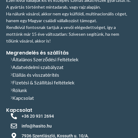
Ezen kívül vállaljuk kis és közepes szériás alkatrészek gyártását is.
A gyártás történhet mintadarab, vagy rajz alapján.
Ha nálunk vásárol, akkor nem egy külföldi, multinacionális céget,
hanem egy Magyar családi vállalkozást támogat.
Rendkívül fontosnak tartjuk a vevői elégedettséget, így a
mottónk már 15 éve változatlan: Szívesen segítünk, ha nem
tőlünk vásárol, akkor is!
Megrendelés és szállítás
Általános Szerződési Feltételek
Adatvédelmi szabályzat
Elállás és visszatérítés
Fizetési & Szállítási feltételek
Rólunk
Kapcsolat
Kapcsolat
+36 20 931 2694
info@hasito.hu
7936 Szentlászló, Kossuth u. 10/A.