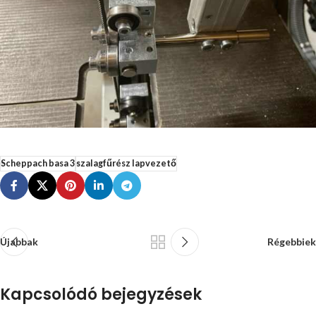
Scheppach basa 3
szalagfűrész lapvezető
Újabbak
Régebbiek
Kapcsolódó bejegyzések