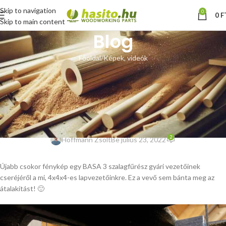
Skip to navigation
0
0
F
Skip to main content
Blog
Főoldal
Képek, videók
KÉPEK, VIDEÓK
Scheppach BASA 3
szalagfűrész lapvezető csere –
vásárlói fotók
2
Hoffmann Zsolt
Be július 23, 2022
Újabb csokor fénykép egy BASA 3 szalagfűrész gyári vezetőinek
cseréjéről a mi, 4x4x4-es lapvezetőinkre. Ez a vevő sem bánta meg az
átalakítást! 🙂