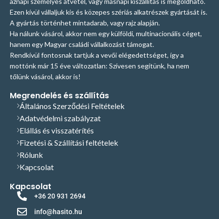
aznapi személyes átvétel, vagy másnapi kiszállítás is megoldható.
Ezen kívül vállaljuk kis és közepes szériás alkatrészek gyártását is.
A gyártás történhet mintadarab, vagy rajz alapján.
Ha nálunk vásárol, akkor nem egy külföldi, multinacionális céget,
hanem egy Magyar családi vállalkozást támogat.
Rendkívül fontosnak tartjuk a vevői elégedettséget, így a
mottónk már 15 éve változatlan: Szívesen segítünk, ha nem
tőlünk vásárol, akkor is!
Megrendelés és szállítás
Általános Szerződési Feltételek
Adatvédelmi szabályzat
Elállás és visszatérítés
Fizetési & Szállítási feltételek
Rólunk
Kapcsolat
Kapcsolat
+36 20 931 2694
info@hasito.hu