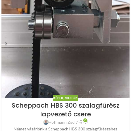
KÉPEK, VIDEÓK
Scheppach HBS 300 szalagfűrész
lapvezető csere
0
Hoffmann Zsolt
Német vásárlónk a Scheppach HBS 300 szalagfűrészéhez