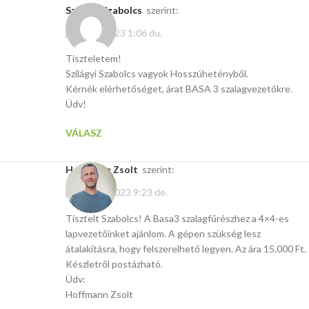
Szilágyi Szabolcs
szerint:
január 8, 2023 1:06 du.
Tiszteletem!
Szilágyi Szabolcs vagyok Hosszúhetényből.
Kérnék elérhetőséget, árat BASA 3 szalagvezetőkre.
Üdv!
VÁLASZ
Hoffmann Zsolt
szerint:
január 10, 2023 9:23 de.
Tisztelt Szabolcs! A Basa3 szalagfűrészhez a 4×4-es
lapvezetőinket ajánlom. A gépen szükség lesz
átalakításra, hogy felszerelhető legyen. Az ára 15.000 Ft.
Készletről postázható.
Üdv:
Hoffmann Zsolt