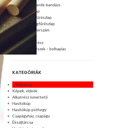
Szalagfűrészkerék-bandázs
Szalagfűrészlap
Faipari szalagfűrészlap
Húsipari szalagfűrészlap
Faipari gép, szerszám
Ágaprító
Offroad alkatrész
Akciós alkatrészek – bolhapiac
KATEGÓRIÁK
Webshop
Képek, videók
Alkatrész ismertető
Hasítókúp
Hasítókúp póthegy
Csapágyház, csapágy
Ékszíjtárcsa