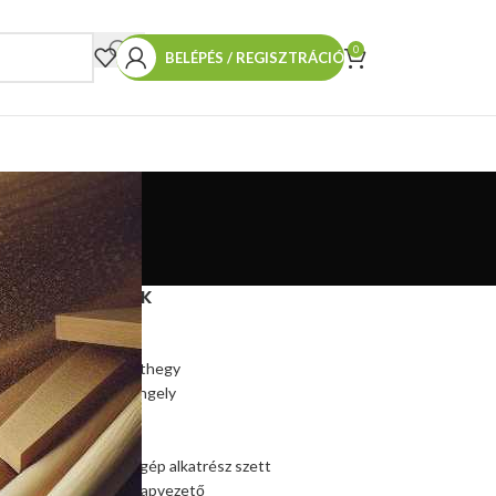
0
BELÉPÉS / REGISZTRÁCIÓ
TERMÉKEINK
Hasítókúp
Hasítókúp póthegy
Hasítógép tengely
Ékszíjtárcsa
Csapágy
Kúpos hasítógép alkatrész szett
Szalagfűrész lapvezető
,