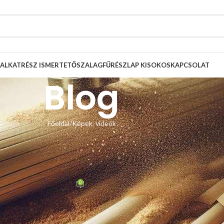
ALKATRÉSZ ISMERTETŐ
SZALAGFŰRÉSZLAP KISOKOS
KAPCSOLAT
Blog
Főoldal
Képek, videók
, VIDEÓK
vezető Scheppach HBS 32 Vario
űrészen.
0
n Zsolt
Be január 3, 2021
 a gyári lapvezetők le lettek cserélve. Sajnos nem a végeredményről
ülnie, hogy mindkét csapágy vágezhesse a dolgát. Bár ilyen keskeny lapnál