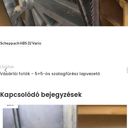
Scheppach HBS 32 Vario
Újabbak
Vásárlói fotók – 5×5-ös szalagfűrész lapvezető
Kapcsolódó bejegyzések
18
DEC