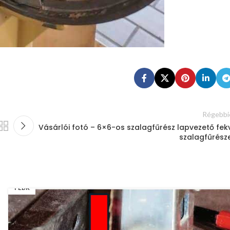
Régebbi
Vásárlói fotó – 6×6-os szalagfűrész lapvezető fek
szalagfűrész
05
FEBR