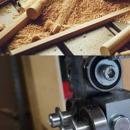
még az egy csapágy is megfelelő lenne, előtte egy távtartóval.