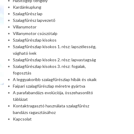
Hasítógép tengely
Kardánkuplung
Szalagfűrész lap
Szalagfűrész lapvezető
Villanymotor
Villanymotor csúszótalp
Szalagfűrészlap kisokos
Szalagfűrészlap kisokos 1. rész: lapszélesség,
vágható ívek
Szalagfűrészlap kisokos 2. rész: lapvastagság
Szalagfűrészlap kisokos 3. rész: fogalak,
fogosztás
A leggyakoribb szalagfűrészlap hibák és okaik
Faipari szalagfűrészlap méretre gyártva
A parafabandázs evolúciója, összehasonlító
táblázat
Kontaktragasztó használata szalagfűrész
bandázs ragasztásához
Kapcsolat