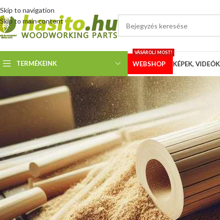
Skip to navigation
Skip to main content
VÁSÁROLJ MOST!
TERMÉKEINK
WEBSHOP
KÉPEK, VIDEÓK
KÉPEK
Vásárlói fotók – 4×4-es lap
szalagf
Megosztotta
Hoffman
Ismét egy Scheppach HBS 32 Vario szalagfűrészről kaptunk képeket, amin
kaptunk képeket, mert, ahogy látszik is, a lapvezetőnek hátrébb kell ker