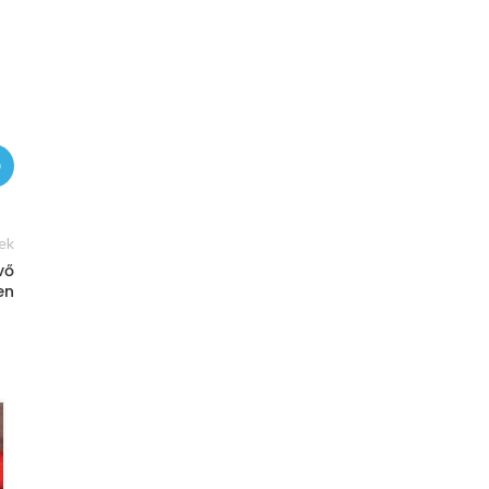
ek
vő
en
15
JAN