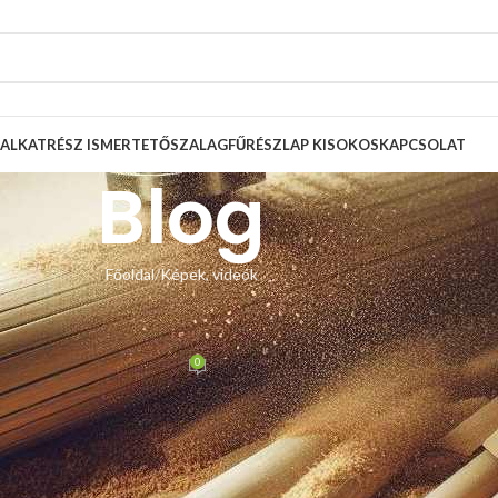
ALKATRÉSZ ISMERTETŐ
SZALAGFŰRÉSZLAP KISOKOS
KAPCSOLAT
Blog
Főoldal
Képek, videók
, VIDEÓK
csere Scheppach HBS 32 Vario
0
Zsolt
Be december 14, 2020
HBS 32 Vario szalagfűrész. A gyári lapvezetők a mi 4×4-es méretű
tek fel a lapvezetők, a vágásmagasság szinte semennyit sem csökkent, nem