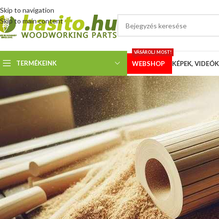
Skip to navigation
Skip to main content
VÁSÁROLJ MOST!
TERMÉKEINK
WEBSHOP
KÉPEK, VIDEÓK
KÉPEK
Vásárlói fotók – lapvezető 
Megosztotta
Hoffmann 
Ismét kaptunk néhány fotót. Az alany egy 1984-ben gyártott Scheppach 
lapvezetőinkre lettek kicserélve.
A vevőnk véleménye:
„Gyakorlatilag az eredeti lapvezető csapjára kerül