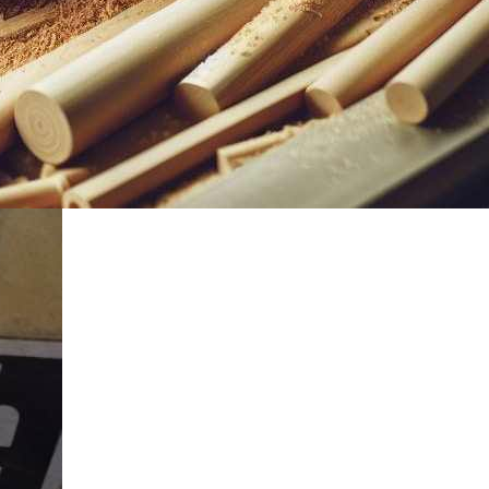
ni a cserét. A lapvezető pedig kitűnő munka!”