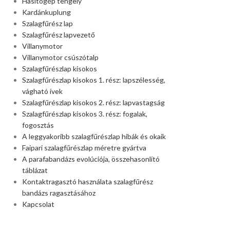
Hasítógép tengely
Kardánkuplung
Szalagfűrész lap
Szalagfűrész lapvezető
Villanymotor
Villanymotor csúszótalp
Szalagfűrészlap kisokos
Szalagfűrészlap kisokos 1. rész: lapszélesség,
vágható ívek
Szalagfűrészlap kisokos 2. rész: lapvastagság
Szalagfűrészlap kisokos 3. rész: fogalak,
fogosztás
A leggyakoribb szalagfűrészlap hibák és okaik
Faipari szalagfűrészlap méretre gyártva
A parafabandázs evolúciója, összehasonlító
táblázat
Kontaktragasztó használata szalagfűrész
bandázs ragasztásához
Kapcsolat