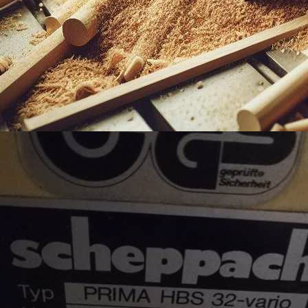
gondoltam volna, hogy egy 30 éves gépen ilyen egyszerűen meg lehet olda
Köszönjük!