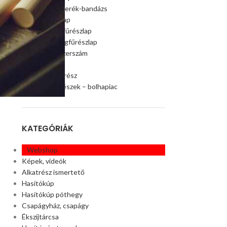
Szalagfűrészkerék-bandázs
Szalagfűrészlap
Faipari szalagfűrészlap
Húsipari szalagfűrészlap
Faipari gép, szerszám
Ágaprító
Offroad alkatrész
Akciós alkatrészek – bolhapiac
KATEGÓRIÁK
Webshop
Képek, videók
Alkatrész ismertető
Hasítókúp
Hasítókúp póthegy
Csapágyház, csapágy
Ékszíjtárcsa