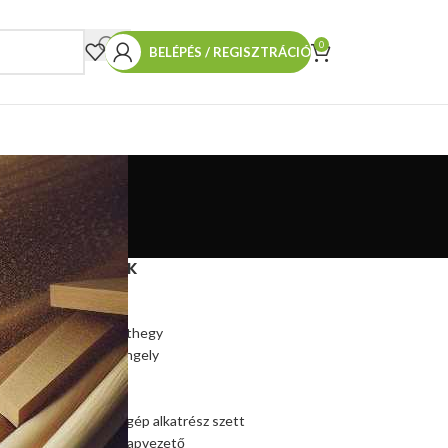
0
BELÉPÉS / REGISZTRÁCIÓ
TERMÉKEINK
Hasítókúp
Hasítókúp póthegy
Hasítógép tengely
Ékszíjtárcsa
Csapágy
Kúpos hasítógép alkatrész szett
Szalagfűrész lapvezető