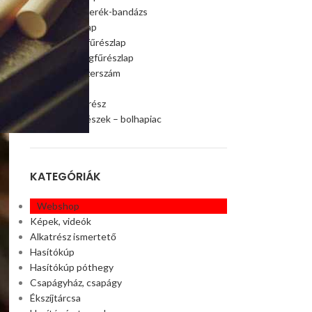
Szalagfűrészkerék-bandázs
Szalagfűrészlap
Faipari szalagfűrészlap
Húsipari szalagfűrészlap
Faipari gép, szerszám
Ágaprító
Offroad alkatrész
Akciós alkatrészek – bolhapiac
KATEGÓRIÁK
Webshop
Képek, videók
Alkatrész ismertető
Hasítókúp
Hasítókúp póthegy
Csapágyház, csapágy
Ékszíjtárcsa