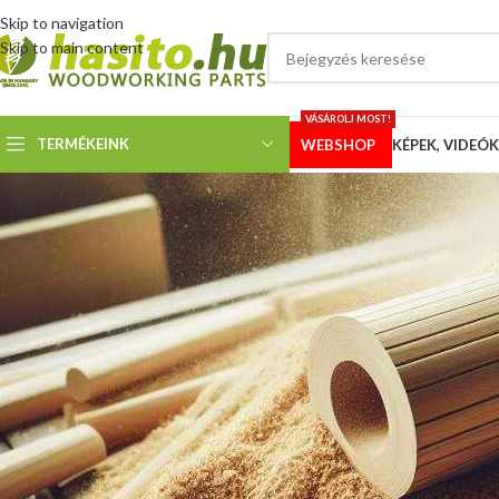
Skip to navigation
Skip to main content
VÁSÁROLJ MOST!
TERMÉKEINK
WEBSHOP
KÉPEK, VIDEÓK
KÉPEK
Scheppach HBS32 szala
Megosztotta
Hoffmann 
Egy kedves vevőnk fotókkal dokumentálta a Scheppach HBS32 szalagfűr
Köszönjük a képeket és biztosak vagyunk benne, hogy ez a 10 db-os diaso