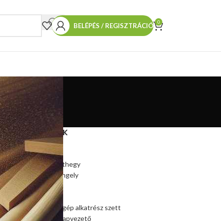
0
BELÉPÉS / REGISZTRÁCIÓ
TERMÉKEINK
Hasítókúp
Hasítókúp póthegy
Hasítógép tengely
Ékszíjtárcsa
Csapágy
Kúpos hasítógép alkatrész szett
Szalagfűrész lapvezető