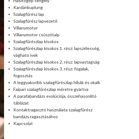
Hasítógép tengely
Kardánkuplung
Szalagfűrész lap
Szalagfűrész lapvezető
Villanymotor
Villanymotor csúszótalp
Szalagfűrészlap kisokos
Szalagfűrészlap kisokos 1. rész: lapszélesség,
vágható ívek
Szalagfűrészlap kisokos 2. rész: lapvastagság
Szalagfűrészlap kisokos 3. rész: fogalak,
fogosztás
A leggyakoribb szalagfűrészlap hibák és okaik
Faipari szalagfűrészlap méretre gyártva
A parafabandázs evolúciója, összehasonlító
táblázat
Kontaktragasztó használata szalagfűrész
bandázs ragasztásához
Kapcsolat