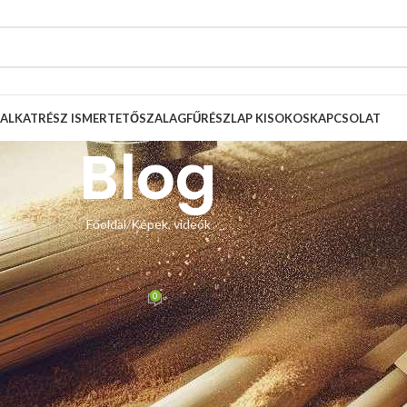
ALKATRÉSZ ISMERTETŐ
SZALAGFŰRÉSZLAP KISOKOS
KAPCSOLAT
Blog
Főoldal
Képek, videók
, VIDEÓK
gfűrész lapvezető csere
0
Zsolt
Be október 31, 2024
észének átépítését, amely során a
4×4-es lapvezető
inket építette be.
r nagy segítség lesz a jövőbeli vásárlóink számára!