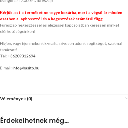
Mángorlás: 2.000 Ft/fűrészlap
Kérjük, ezt a terméket ne tegye kosárba, mert a végső ár minden
esetben a laphossztól és a hegesztések számától függ.
Fűrészlap hegesztéssel és élezéssel kapcsolatban keressen minket
elérhetőségeinken!
Hívjon, vagy írjon nekünk E-mailt, szívesen adunk segítséget, szakmai
tanácsot!
Tel:
+36209312694
E-mail:
info@hasito.hu
Vélemények (0)
Érdekelhetnek még…