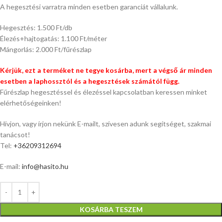
A hegesztési varratra minden esetben garanciát vállalunk.
Hegesztés: 1.500 Ft/db
Élezés+hajtogatás: 1.100 Ft/méter
Mángorlás: 2.000 Ft/fűrészlap
Kérjük, ezt a terméket ne tegye kosárba, mert a végső ár minden
esetben a laphossztól és a hegesztések számától függ.
Fűrészlap hegesztéssel és élezéssel kapcsolatban keressen minket
elérhetőségeinken!
Hívjon, vagy írjon nekünk E-mailt, szívesen adunk segítséget, szakmai
tanácsot!
Tel:
+36209312694
E-mail:
info@hasito.hu
KOSÁRBA TESZEM