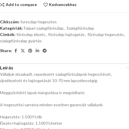
Add to compare
Kedvencekhez
Cikkszám:
fureszlap hegesztes
Kategóriák:
Faipari szalagfűrészlap
,
Szalagfűrészlap
Címkék:
fűrészlap élezés
,
fűrészlap hajtogatás
,
fűrészlap hegesztés
,
szalagfűrészlap gyártás
Share:
Leírás
Vállaljuk elszakadt, repedezett szalagfűrészlapok hegesztését,
újraélezését és hajtogatását 10-70 mm lapszélességig.
Meggyűrődött lapok mángorlása is megoldható.
A hegesztési varratra minden esetben garanciát vállalunk.
Hegesztés: 1.500 Ft/db
Élezés+hajtogatás: 1.100 Ft/méter