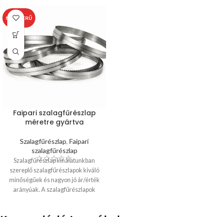
NÉPSZERŰ
Faipari szalagfűrészlap
méretre gyártva
Szalagfűrészlap
,
Faipari
szalagfűrészlap
Szalagfűrészlap kínálatunkban
szereplő szalagfűrészlapok kiváló
minőségűek és nagyon jó ár/érték
arányúak. A szalagfűrészlapok
rendelhetőek: vágáskészen: –
végtelenítve, élezve, hajtogatva a