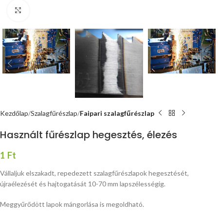
Nagyításhoz kattints ide
Kezdőlap
Szalagfűrészlap
Faipari szalagfűrészlap
Használt fűrészlap hegesztés, élezés
1
Ft
Vállaljuk elszakadt, repedezett szalagfűrészlapok hegesztését,
újraélezését és hajtogatását 10-70 mm lapszélességig.
Meggyűrődött lapok mángorlása is megoldható.