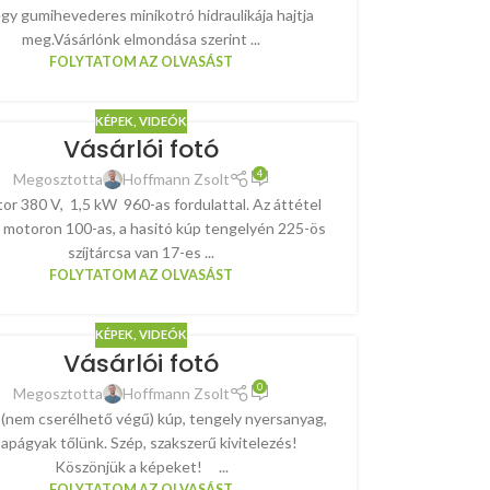
egy gumihevederes minikotró hidraulikája hajtja
meg.Vásárlónk elmondása szerint ...
FOLYTATOM AZ OLVASÁST
KÉPEK, VIDEÓK
Vásárlói fotó
4
Megosztotta
Hoffmann Zsolt
or 380 V, 1,5 kW 960-as fordulattal. Az áttétel
 a motoron 100-as, a hasitó kúp tengelyén 225-ös
szíjtárcsa van 17-es ...
FOLYTATOM AZ OLVASÁST
KÉPEK, VIDEÓK
Vásárlói fotó
0
Megosztotta
Hoffmann Zsolt
(nem cserélhető végű) kúp, tengely nyersanyag,
apágyak tőlünk. Szép, szakszerű kivitelezés!
Köszönjük a képeket! ...
FOLYTATOM AZ OLVASÁST