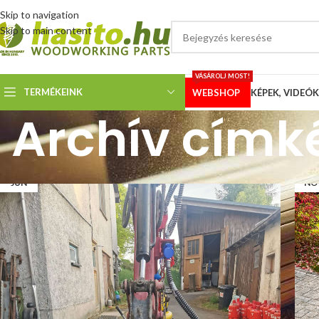
Skip to navigation
Skip to main content
VÁSÁROLJ MOST!
TERMÉKEINK
WEBSHOP
KÉPEK, VIDEÓK
Archív címk
08
0
JÚN
NO