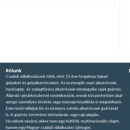
Rólunk
Családi vállalkozásunk több, mint 15 éve forgalmaz faipari
gépeket és gépalkatrészeket. Az esztergált, mart alkatrészek,
hasítógép- és szalagfűrész alkatrészek mindegyike saját gyártás.
Állandó raktárkészlettel rendelkezünk, ennek köszönhetően akár
aznapi személyes átvétel, vagy másnapi kiszállítás is megoldható.
Ezen kívül vállaljuk kis és közepes szériás alkatrészek gyártását
is. A gyártás történhet mintadarab, vagy rajz alapján.
Ha nálunk vásárol, akkor nem egy külföldi, multinacionális céget,
hanem egy Magyar családi vállalkozást támogat.