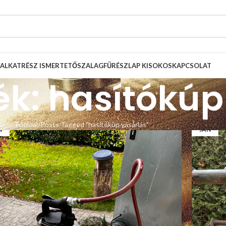
ALKATRÉSZ ISMERTETŐ
SZALAGFŰRÉSZLAP KISOKOS
KAPCSOLAT
ék: hasítókúp
8
18
Főoldal
Posts Tagged "hasítókúp vásárlás"
V
JAN