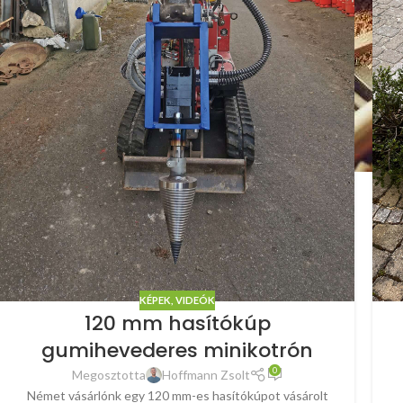
KÉPEK, VIDEÓK
120 mm hasítókúp
gumihevederes minikotrón
0
Megosztotta
Hoffmann Zsolt
Német vásárlónk egy 120 mm-es hasítókúpot vásárolt