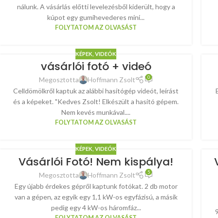
nálunk. A vásárlás előtti levelezésből kiderült, hogy a
kúpot egy gumihevederes mini...
FOLYTATOM AZ OLVASÁST
KÉPEK, VIDEÓK
vásárlói fotó + videó
0
Megosztotta
Hoffmann Zsolt
Celldömölkről kaptuk az alábbi hasítógép videót, leírást
és a képeket. "Kedves Zsolt! Elkészült a hasitó gépem.
Nem kevés munkával....
FOLYTATOM AZ OLVASÁST
KÉPEK, VIDEÓK
Vásárlói Fotó! Nem kispálya!
5
Megosztotta
Hoffmann Zsolt
Egy újabb érdekes gépről kaptunk fotókat. 2 db motor
van a gépen, az egyik egy 1,1 kW-os egyfázisú, a másik
pedig egy 4 kW-os háromfáz...
9
FOLYTATOM AZ OLVASÁST