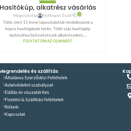
Hasítókúp, alkatrész vásárlás
159
Megosztotta
Hoffmann Zsolt
Több, mint 15 évnyi tapasztalattal rendelkezünk a
kúpos hasítógépek terén. Több száz hasítógép
építéséhez biztosítottunk alkatrészeket,...
FOLYTATOM AZ OLVASÁST
Megrendelés és szállítás
Kap
Általános Szerződési Feltételek
Adatvédelmi szabályzat
Elállás és visszatérítés
Fizetési & Szállítási feltételek
Rólunk
Kapcsolat