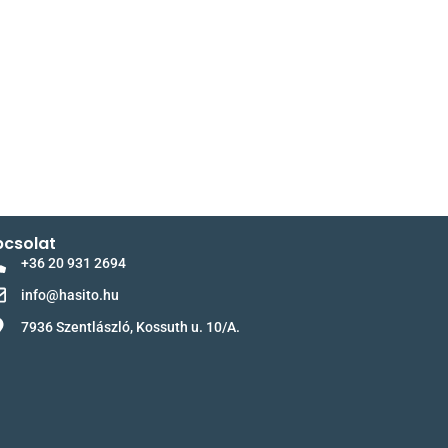
csolat
+36 20 931 2694
info@hasito.hu
7936 Szentlászló, Kossuth u. 10/A.