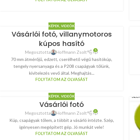
KÉPEK, VIDEÓK
Vásárlói fotó, villanymotoros
kúpos hasító
5
Megosztotta
Hoffmann Zsolt
70 mm átmérőjű, edzett, cserélhető végű hasítókúp,
tengely nyersanyaga és a P208 csapágyak tőlünk,
kivitelezés vevő által. Meghajtás...
FOLYTATOM AZ OLVASÁST
1
SZE
KÉPEK, VIDEÓK
Vásárlói fotó
0
Megosztotta
Hoffmann Zsolt
Kúp, csapágyak tőlem, a többit a vásárló intézte. Szép,
igényesen megépített gép. Jó munkát vele!
FOLYTATOM AZ OLVASÁST