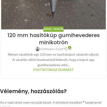
KÉPEK, VIDEÓK
120 mm hasítókúp gumihevederes
minikotrón
0
Hoffmann Zsolt
Német vásárlónk egy 120 mm-es hasítókúpot vásárolt nálunk.
A vásárlás előtti levelezésből kiderült, hogy a kúpot egy
gumihevederes mini...
FOLYTATOM AZ OLVASÁST
Vélemény, hozzászólás?
*
Az e-mail címet nem tesszük közzé.
A kötelező mezőket
karakterrel