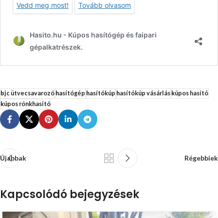
bjc ütvecsavarozó
hasítógép
hasítókúp
hasítókúp vásárlás
kúpos hasító
kúpos rönkhasító
Újabbak
Régebbiek
Kapcsolódó bejegyzések