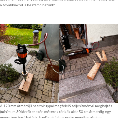
a továbbiakról is beszámolhatunk!
A 120 mm átmérőjű hasítókúppal megfelelő teljesítményű meghajtás
(minimum 30 lóerő) esetén méteres rönkök akár 50 cm átmérőig egy
menetben hasíthatóak, kuglihasításhoz pedig mondhatni nincs