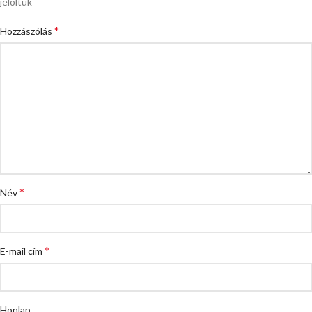
jelöltük
*
Hozzászólás
*
Név
*
E-mail cím
Honlap