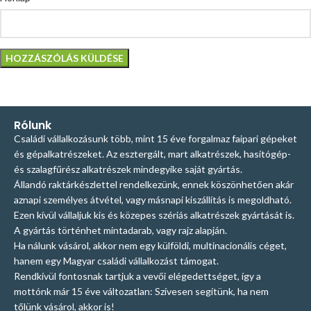
Rólunk
Családi vállalkozásunk több, mint 15 éve forgalmaz faipari gépeket
és gépalkatrészeket. Az esztergált, mart alkatrészek, hasítógép-
és szalagfűrész alkatrészek mindegyike saját gyártás.
Állandó raktárkészlettel rendelkezünk, ennek köszönhetően akár
aznapi személyes átvétel, vagy másnapi kiszállítás is megoldható.
Ezen kívül vállaljuk kis és közepes szériás alkatrészek gyártását is.
A gyártás történhet mintadarab, vagy rajz alapján.
Ha nálunk vásárol, akkor nem egy külföldi, multinacionális céget,
hanem egy Magyar családi vállalkozást támogat.
Rendkívül fontosnak tartjuk a vevői elégedettséget, így a
mottónk már 15 éve változatlan: Szívesen segítünk, ha nem
tőlünk vásárol, akkor is!