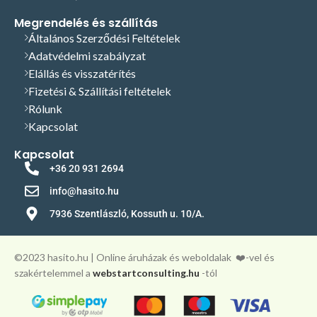
Megrendelés és szállítás
Általános Szerződési Feltételek
Adatvédelmi szabályzat
Elállás és visszatérítés
Fizetési & Szállítási feltételek
Rólunk
Kapcsolat
Kapcsolat
+36 20 931 2694
info@hasito.hu
7936 Szentlászló, Kossuth u. 10/A.
©️2023 hasito.hu | Online áruházak és weboldalak
❤️-vel és
szakértelemmel a
webstartconsulting.hu
-tól