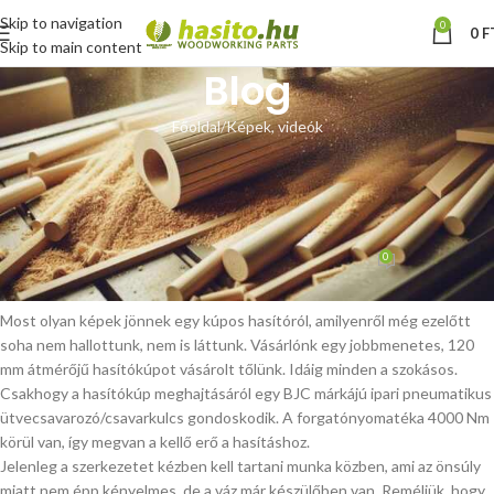
Skip to navigation
0
0
F
Skip to main content
Blog
Főoldal
Képek, videók
KÉPEK, VIDEÓK
120 mm-es hasítókúp
pneumatikus csavarkulcson
0
Hoffmann Zsolt
Be november 8, 2025
Most olyan képek jönnek egy kúpos hasítóról, amilyenről még ezelőtt
soha nem hallottunk, nem is láttunk. Vásárlónk egy jobbmenetes, 120
mm átmérőjű hasítókúpot vásárolt tőlünk. Idáig minden a szokásos.
Csakhogy a hasítókúp meghajtásáról egy BJC márkájú ipari pneumatikus
ütvecsavarozó/csavarkulcs gondoskodik. A forgatónyomatéka 4000 Nm
körül van, így megvan a kellő erő a hasításhoz.
Jelenleg a szerkezetet kézben kell tartani munka közben, ami az önsúly
miatt nem épp kényelmes, de a váz már készülőben van. Reméljük, hogy