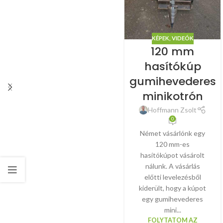
KÉPEK, VIDEÓK
120 mm
hasítókúp
gumihevederes
minikotrón
Hoffmann Zsolt
0
Német vásárlónk egy
120 mm-es
hasítókúpot vásárolt
nálunk. A vásárlás
előtti levelezésből
kiderült, hogy a kúpot
egy gumihevederes
mini...
FOLYTATOM AZ