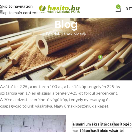
Skip to navigation
0
0
F
Skip to main content
Blog
Főoldal
Képek, videók
KÉPEK, VIDEÓK
Vásárlói fotó
4
Hoffmann Zsolt
Be április 22, 2013
A motor 380 V, 1,5 kW 960-as fordulattal.
Az áttétel 2,25 , a motoron 100-as, a hasitó kúp tengelyén 225-ös
szíjtárcsa van 17-es ékszíjjal, a tengely 425-öt fordul percenként.
A 70-es edzett, cserélhető végű kúp, tengely nyersanyag és
csapágycső tőlünk vásárolva. Nagy úrnak köszönjük a képet.
alumínium ékszíjtárcsa
hasítógép
hasítókúp
hasítókúp vásárlás