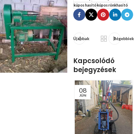
kúpos hasító
kúpos rönkhasító
Újabbak
Régebbie
Kapcsolódó
bejegyzések
08
JÚN