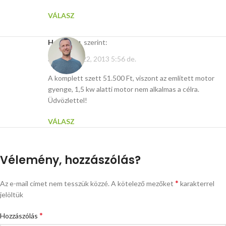
VÁLASZ
Hasito.hu
szerint:
augusztus 22, 2013 5:56 de.
A komplett szett 51.500 Ft, viszont az említett motor
gyenge, 1,5 kw alatti motor nem alkalmas a célra.
Üdvözlettel!
VÁLASZ
Vélemény, hozzászólás?
*
Az e-mail címet nem tesszük közzé.
A kötelező mezőket
karakterrel
jelöltük
*
Hozzászólás