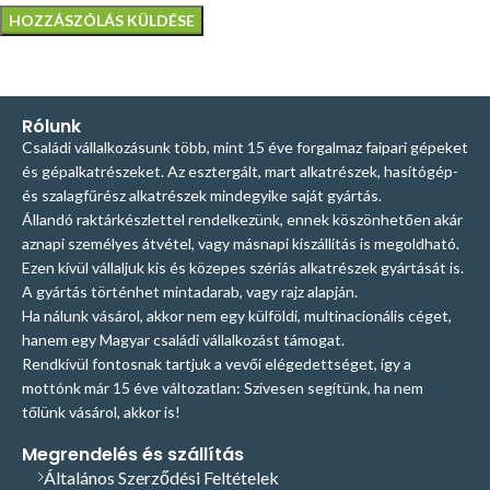
Rólunk
Családi vállalkozásunk több, mint 15 éve forgalmaz faipari gépeket
és gépalkatrészeket. Az esztergált, mart alkatrészek, hasítógép-
és szalagfűrész alkatrészek mindegyike saját gyártás.
Állandó raktárkészlettel rendelkezünk, ennek köszönhetően akár
aznapi személyes átvétel, vagy másnapi kiszállítás is megoldható.
Ezen kívül vállaljuk kis és közepes szériás alkatrészek gyártását is.
A gyártás történhet mintadarab, vagy rajz alapján.
Ha nálunk vásárol, akkor nem egy külföldi, multinacionális céget,
hanem egy Magyar családi vállalkozást támogat.
Rendkívül fontosnak tartjuk a vevői elégedettséget, így a
mottónk már 15 éve változatlan: Szívesen segítünk, ha nem
tőlünk vásárol, akkor is!
Megrendelés és szállítás
Általános Szerződési Feltételek