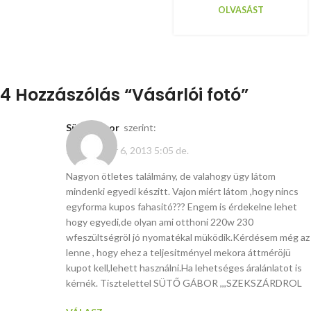
OLVASÁST
4 Hozzászólás “
Vásárlói fotó
”
Sütő Gábor
szerint:
szeptember 6, 2013 5:05 de.
Nagyon ötletes találmány, de valahogy ügy látom
mindenki egyedi készitt. Vajon miért látom ,hogy nincs
egyforma kupos fahasitó??? Engem is érdekelne lehet
hogy egyedi,de olyan ami otthoni 220w 230
wfeszültségröl jó nyomatékal müködik.Kérdésem még az
lenne , hogy ehez a teljesitményel mekora áttméröjü
kupot kell,lehett használni.Ha lehetséges áralánlatot is
kérnék. Tisztelettel SÜTŐ GÁBOR ,,,SZEKSZÁRDROL