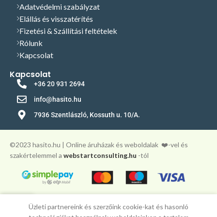
Adatvédelmi szabályzat
Elállás és visszatérítés
Fizetési & Szállítási feltételek
Rólunk
Kapcsolat
Kapcsolat
+36 20 931 2694
info@hasito.hu
7936 Szentlászló, Kossuth u. 10/A.
©️2023 hasito.hu | Online áruházak és weboldalak
❤️-vel és
szakértelemmel a
webstartconsulting.hu
-tól
0
Üzleti partnereink és szerzőink cookie-kat és hasonló
Főoldal
Fiókom
Kosár