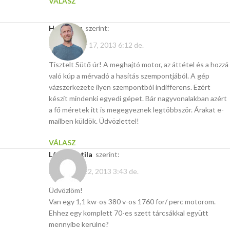
VÁLASZ
Hasito.hu
szerint:
szeptember 17, 2013 6:12 de.
Tisztelt Sütő úr! A meghajtó motor, az áttétel és a hozzá
való kúp a mérvadó a hasítás szempontjából. A gép
vázszerkezete ilyen szempontból indifferens. Ezért
készít mindenki egyedi gépet. Bár nagyvonalakban azért
a fő méretek itt is megegyeznek legtöbbször. Árakat e-
mailben küldök. Üdvözlettel!
VÁLASZ
László Attila
szerint:
augusztus 22, 2013 3:43 de.
Üdvözlöm!
Van egy 1,1 kw-os 380 v-os 1760 for/ perc motorom.
Ehhez egy komplett 70-es szett tárcsákkal együtt
mennyibe kerülne?