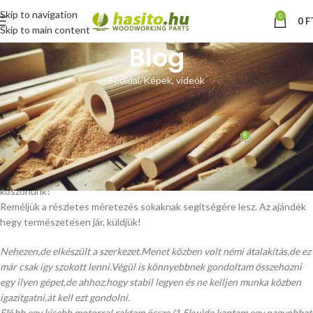
Skip to navigation
0
0
F
Skip to main content
Blog
Főoldal
Képek, videók
KÉPEK, VIDEÓK
Vásárlói fotók
8
Hoffmann Zsolt
Be augusztus 5, 2013
Egy nádudvari vevőnktől kaptuk a képeket és a leírást, amit nagyon
köszönünk!
Reméljük a részletes méretezés sokaknak segítségére lesz. Az ajándék
hegy természetesen jár, küldjük!
Nehezen,de elkészült a szerkezet.Menet közben volt némi átalakítás,de ez
már csak így szokott lenni.Végül is könnyebbnek gondoltam összehozni
egy ilyen gépet,de ahhoz,hogy stabil legyen és ne kelljen munka közben
igazítgatni,át kell ezt gondolni.
Előbb egy kisebb motorral raktam össze,(1.5kw)de kaptam egy nagyobbat