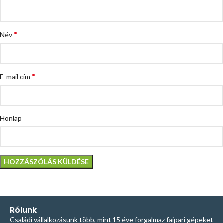
*
Név
*
E-mail cím
Honlap
Rólunk
Családi vállalkozásunk több, mint 15 éve forgalmaz faipari gépeket