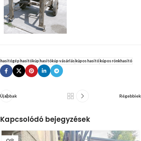
hasítógép
hasítókúp
hasítókúp vásárlás
kúpos hasító
kúpos rönkhasító
Újabbak
Régebbiek
Kapcsolódó bejegyzések
08