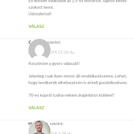
Én erősen ódzkodok az 1,5-ös motortól. Sajnos kevés
szokott lenni.
Üdvözlettel!
VÁLASZ
csepe43
szerint:
január 16, 2014 12:26 du.
Köszönöm a gyors válaszát!
Jelenleg csak ilyen motor áll rendelkezésemre. Lehet,
hogy lendkerék elhelyezésén is el kell gondolkodnom.
70-es kúpról tudna nekem árajánlatot küldeni?
VÁLASZ
Hasito.hu
szerint:
január 16, 2014 2:24 du.