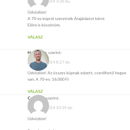
január 20, 2014 3:36 du.
Üdvözlöm!
A 70-es kúpról szeretnék Árajánlatot kérni.
Előre is köszönöm.
VÁLASZ
Hasito.hu
szerint:
január 22, 2014 8:27 de.
Üdvözlöm! Az összes kúpnak edzett, cserélhető hegye
van. A 70-es: 16.000 Ft
VÁLASZ
csepe43
szerint:
január 16, 2014 10:39 de.
Üdvözlöm!