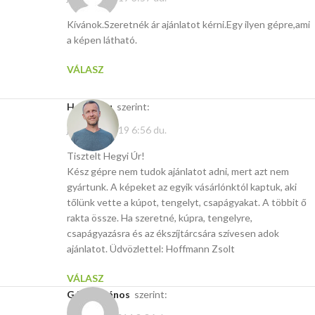
Kívánok.Szeretnék ár ajánlatot kérni.Egy ilyen gépre,ami
a képen látható.
VÁLASZ
Hasito.hu
szerint:
július 16, 2019 6:56 du.
Tisztelt Hegyi Úr!
Kész gépre nem tudok ajánlatot adni, mert azt nem
gyártunk. A képeket az egyik vásárlónktól kaptuk, aki
tőlünk vette a kúpot, tengelyt, csapágyakat. A többit ő
rakta össze. Ha szeretné, kúpra, tengelyre,
csapágyazásra és az ékszíjtárcsára szívesen adok
ajánlatot. Üdvözlettel: Hoffmann Zsolt
VÁLASZ
Gábner János
szerint: