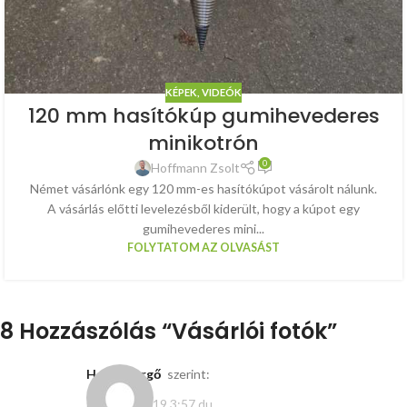
KÉPEK, VIDEÓK
120 mm hasítókúp gumihevederes
minikotrón
0
Hoffmann Zsolt
Német vásárlónk egy 120 mm-es hasítókúpot vásárolt nálunk.
A vásárlás előtti levelezésből kiderült, hogy a kúpot egy
gumihevederes mini...
FOLYTATOM AZ OLVASÁST
8 Hozzászólás “
Vásárlói fotók
”
Hegyi Gergő
szerint:
július 16, 2019 3:57 du.