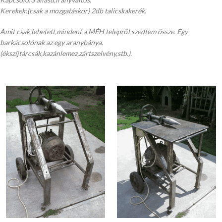
Kerekek:(csak a mozgatáskor) 2db talicskakerék.
Amit csak lehetett,mindent a MÉH telepről szedtem össze. Egy
barkácsolónak az egy aranybánya.
(ékszíjtárcsák,kazánlemez,zártszelvény,stb.).