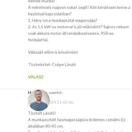
Remek munka!
A méretezés nagyon sokat segít! Két kérdésem lenne a
hasítóval kapcsolatban?
1. Hány cm a munkaasztal magassága?
2. Az 1,5 kW-os motorral is jól működött? Sajnos nekem
csak ekkora motor áll rendelkezésemre. 950-es
fordulattal.
Válaszát előre is köszönöm!
Tisztelettel: Csépe László
VÁLASZ
Hasito.hu
szerint:
január 16, 2014 11:42 de.
Tisztelt László!
A munkaasztalt hasmagasságúra érdemes csinálni. Ez
általában 80-85 cm.