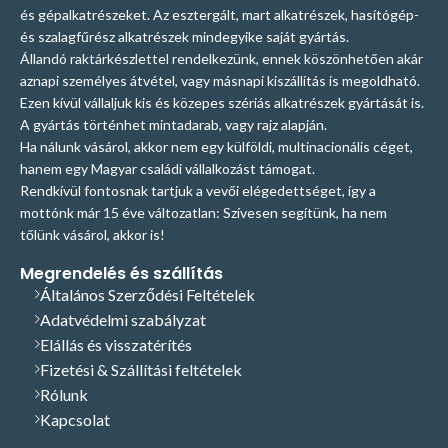
és gépalkatrészeket. Az esztergált, mart alkatrészek, hasítógép-
és szalagfűrész alkatrészek mindegyike saját gyártás.
Állandó raktárkészlettel rendelkezünk, ennek köszönhetően akár
aznapi személyes átvétel, vagy másnapi kiszállítás is megoldható.
Ezen kívül vállaljuk kis és közepes szériás alkatrészek gyártását is.
A gyártás történhet mintadarab, vagy rajz alapján.
Ha nálunk vásárol, akkor nem egy külföldi, multinacionális céget,
hanem egy Magyar családi vállalkozást támogat.
Rendkívül fontosnak tartjuk a vevői elégedettséget, így a
mottónk már 15 éve változatlan: Szívesen segítünk, ha nem
tőlünk vásárol, akkor is!
Megrendelés és szállítás
Általános Szerződési Feltételek
Adatvédelmi szabályzat
Elállás és visszatérítés
Fizetési & Szállítási feltételek
Rólunk
Kapcsolat