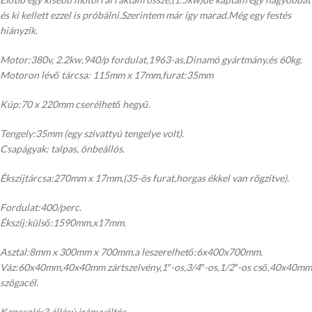
és ki kellett ezzel is próbálni.Szerintem már így marad.Még egy festés
hiányzik.
Motor:380v, 2.2kw,940/p fordulat,1963-as,Dinamó gyártmány,és 60kg.
Motoron lévő tárcsa: 115mm x 17mm,furat:35mm
Kúp:70 x 220mm cserélhető hegyű.
Tengely:35mm (egy szivattyú tengelye volt).
Csapágyak: talpas, önbeállós.
Ékszíjtárcsa:270mm x 17mm,(35-ös furat,horgas ékkel van rögzítve).
Fordulat:400/perc.
Ékszíj:külső:1590mm,x17mm.
Asztal:8mm x 300mm x 700mm,a leszerelhető:6x400x700mm.
Váz:60x40mm,40x40mm zártszelvény,1″-os,3/4″-os,1/2″-os cső,40x40mm
szögacél.
Kapcsoló:3 állású,irányváltós.