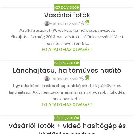
KÉPEK, VIDEÓK
Vásárlói fotók
0
Hoffmann Zsolt
Az alkatrészeket (90-es kúp, tengely, csapágyszett,
ékszíjtárcsák) még 2013-ban vásárolta tőlünk a vevőnk. Most
egy póthegyet rendel...
FOLYTATOM AZ OLVASÁST
KÉPEK, VIDEÓK
Lánchajtású, hajtóműves hasító
2
Hoffmann Zsolt
Egy ritka kúpos hasítóról kaptunk képeket. Hajtóműves és
lánchajtású! Akit nem zavar a minimálisan hangosabb működés,
annak nem kell a...
FOLYTATOM AZ OLVASÁST
KÉPEK, VIDEÓK
Vásárlói fotók + videó hasítógép és