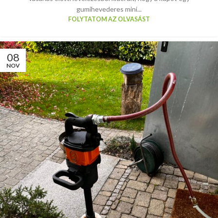
gumihevederes mini...
FOLYTATOM AZ OLVASÁST
08
NOV