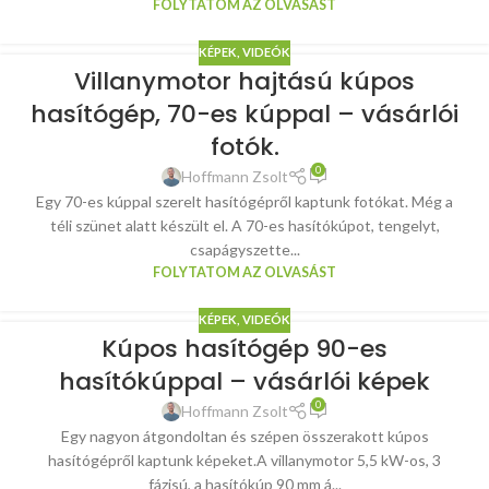
FOLYTATOM AZ OLVASÁST
KÉPEK, VIDEÓK
Villanymotor hajtású kúpos
hasítógép, 70-es kúppal – vásárlói
fotók.
0
Hoffmann Zsolt
Egy 70-es kúppal szerelt hasítógépről kaptunk fotókat. Még a
téli szünet alatt készült el. A 70-es hasítókúpot, tengelyt,
csapágyszette...
FOLYTATOM AZ OLVASÁST
KÉPEK, VIDEÓK
Kúpos hasítógép 90-es
hasítókúppal – vásárlói képek
0
Hoffmann Zsolt
Egy nagyon átgondoltan és szépen összerakott kúpos
hasítógépről kaptunk képeket.A villanymotor 5,5 kW-os, 3
fázisú, a hasítókúp 90 mm á...