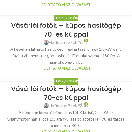
FOLYTATOM AZ OLVASÁST
KÉPEK, VIDEÓK
Vásárlói fotók – kúpos hasítógép
70-es kúppal
0
Hoffmann Zsolt
A képeken látható hasítógép meghajtásáról egy 2,8 kW-os, 3
fázisú villanymotor gondoskodik. Fordulatszáma 1480 f/p. A
hasítókúp egy 70 ...
FOLYTATOM AZ OLVASÁST
KÉPEK, VIDEÓK
Vásárlói fotók – kúpos hasítógép
70-es kúppal
0
Hoffmann Zsolt
A képeken látható kúpos hasítót 3 fázisú, 2,2 kW-os
villanymotor hajtja, cca 1:3 arányú lassító áttétellel (90-es tárcsa
a motoron, 300...
FOLYTATOM AZ OLVASÁST