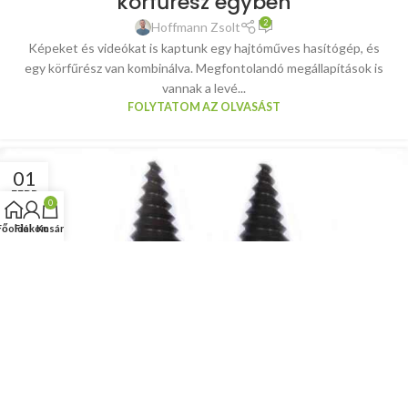
körfűrész egyben
2
Hoffmann Zsolt
Képeket és videókat is kaptunk egy hajtóműves hasítógép, és
egy körfűrész van kombinálva. Megfontolandó megállapítások is
vannak a levé...
FOLYTATOM AZ OLVASÁST
01
FEBR
0
Főoldal
Fiókom
Kosár