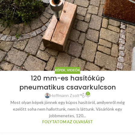
KÉPEK, VIDEÓK
120 mm-es hasítókúp
pneumatikus csavarkulcson
0
Hoffmann Zsolt
Most olyan képek jönnek egy kúpos hasítóról, amilyenről még
ezelőtt soha nem hallottunk, nem is láttunk. Vásárlónk egy
jobbmenetes, 120...
FOLYTATOM AZ OLVASÁST