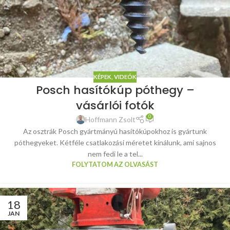
KÉPEK, VIDEÓK
Posch hasítókúp póthegy –
vásárlói fotók
0
Hoffmann Zsolt
Az osztrák Posch gyártmányú hasítókúpokhoz is gyártunk
póthegyeket. Kétféle csatlakozási méretet kínálunk, ami sajnos
nem fedi le a tel...
FOLYTATOM AZ OLVASÁST
18
JAN