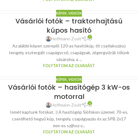
KÉPEK, VIDEÓK
Vásárlói fotók – traktorhajtású
kúpos hasító
0
Hoffmann Zsolt
Az alábbi képen szereplő 120-as hasítókúp, tlt csatlakozású
tengely, esztergált csapágycső, csapágyak, zégergyűrűk tőlünk
vásárolva, a ...
FOLYTATOM AZ OLVASÁST
KÉPEK, VIDEÓK
Vásárlói fotók – hasítógép 3 kW-os
motorral
4
Hoffmann Zsolt
Ismét kaptunk fotókat. :) A hasítógép Siófokon üzemel. 70-es,
cserélhető hegyű kúp, tengely, csapágyazás és az SPB 2x17
mm-es szíjhoz v...
FOLYTATOM AZ OLVASÁST