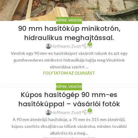
KÉPEK, VIDEÓK
90 mm hasítókúp minikotrón,
hidraulikus meghajtással.
0
Hoffmann Zsolt
Vevőnk egy 90 mm-es hasítókúpot vásárolt nálunk és azt egy
gumihevederes minikotró hidraulikája hajtja meg.Vásárlónk
elmondása szerint ...
FOLYTATOM AZ OLVASÁST
KÉPEK, VIDEÓK
Kúpos hasítógép 90 mm-es
hasítókúppal – vásárlói fotók
0
Hoffmann Zsolt
A 90 mm átmérőjű hasítókúp, a 75 mm és 315 mm átmérőjű,
kúpos szorítós ékszíjtárcsa tőlünk vásárolva, minden további
alkatrész és a meg...