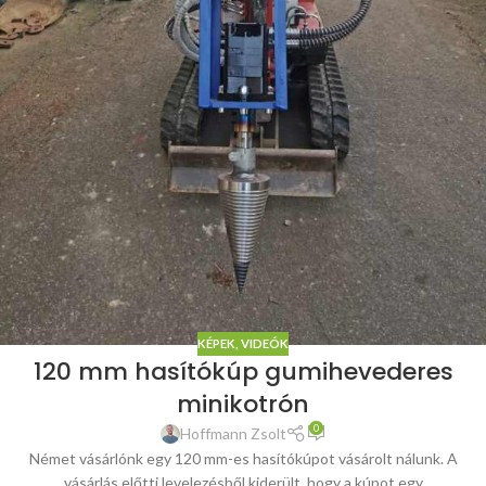
KÉPEK, VIDEÓK
120 mm hasítókúp gumihevederes
minikotrón
0
Hoffmann Zsolt
Német vásárlónk egy 120 mm-es hasítókúpot vásárolt nálunk. A
vásárlás előtti levelezésből kiderült, hogy a kúpot egy