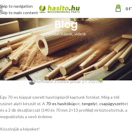
Skip to navigation
0
0
F
Skip to main content
Blog
Főoldal
Képek, videók
KÉPEK, VIDEÓK
Villanymotor hajtású kúpos
hasítógép, 70-es kúppal –
vásárlói fotók.
0
Hoffmann Zsolt
Be január 27, 2023
Egy 70-es kúppal szerelt hasítógépről kaptunk fotókat. Még a téli
szünet alatt készült el. A
70-es hasítókúp
ot,
tengely
t,
csapágyszett
et
és a 2 db ékszíjtárcsát (140 és 70 mm 2×13 profillal) mi biztosítottuk, a
megvalósítás a vevő érdeme.
Köszönjük a képeket!