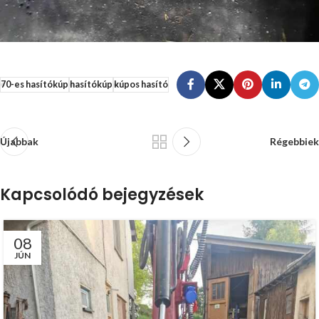
70-es hasítókúp
hasítókúp
kúpos hasító
Újabbak
Régebbiek
Kapcsolódó bejegyzések
08
JÚN