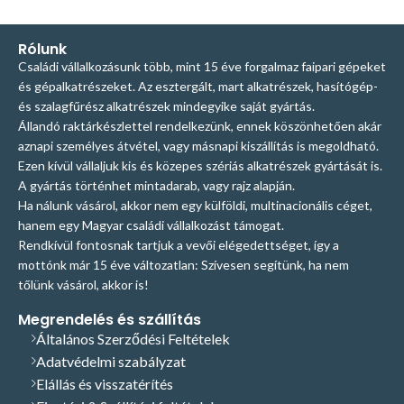
Rólunk
Családi vállalkozásunk több, mint 15 éve forgalmaz faipari gépeket
és gépalkatrészeket. Az esztergált, mart alkatrészek, hasítógép-
és szalagfűrész alkatrészek mindegyike saját gyártás.
Állandó raktárkészlettel rendelkezünk, ennek köszönhetően akár
aznapi személyes átvétel, vagy másnapi kiszállítás is megoldható.
Ezen kívül vállaljuk kis és közepes szériás alkatrészek gyártását is.
A gyártás történhet mintadarab, vagy rajz alapján.
Ha nálunk vásárol, akkor nem egy külföldi, multinacionális céget,
hanem egy Magyar családi vállalkozást támogat.
Rendkívül fontosnak tartjuk a vevői elégedettséget, így a
mottónk már 15 éve változatlan: Szívesen segítünk, ha nem
tőlünk vásárol, akkor is!
Megrendelés és szállítás
Általános Szerződési Feltételek
Adatvédelmi szabályzat
Elállás és visszatérítés