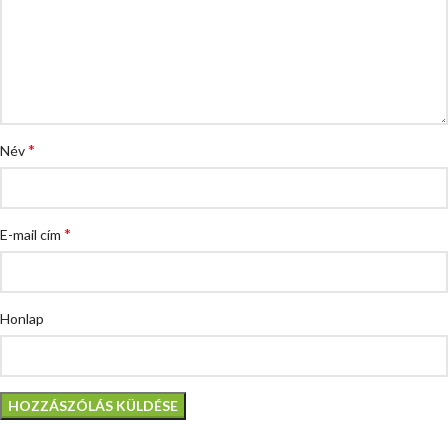
*
Név
*
E-mail cím
Honlap