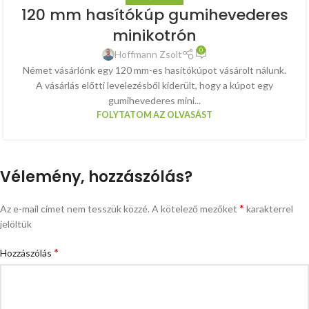
120 mm hasítókúp gumihevederes
minikotrón
0
Hoffmann Zsolt
Német vásárlónk egy 120 mm-es hasítókúpot vásárolt nálunk.
A vásárlás előtti levelezésből kiderült, hogy a kúpot egy
gumihevederes mini...
FOLYTATOM AZ OLVASÁST
Vélemény, hozzászólás?
*
Az e-mail címet nem tesszük közzé.
A kötelező mezőket
karakterrel
jelöltük
*
Hozzászólás