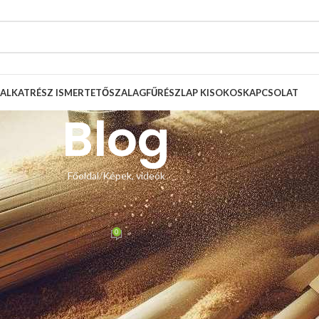
ALKATRÉSZ ISMERTETŐ
SZALAGFŰRÉSZLAP KISOKOS
KAPCSOLAT
Blog
Főoldal
Képek, videók
, VIDEÓK
asítókúppal – vásárlói fotók
0
 Zsolt
Be május 30, 2023
ós ékszíjtárcsa
tőlünk vásárolva, minden további alkatrész és a
l történő ékszíj-feszítés a legegyszerűbb, legbiztosabb módszer. A nagy
assz gép lett, gratulálunk!