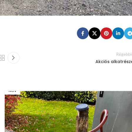
Régebbi
Akciós alkatrész
08
NOV