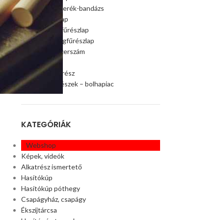
Szalagfűrészkerék-bandázs
Szalagfűrészlap
Faipari szalagfűrészlap
Húsipari szalagfűrészlap
Faipari gép, szerszám
Ágaprító
Offroad alkatrész
Akciós alkatrészek – bolhapiac
KATEGÓRIÁK
Webshop
Képek, videók
Alkatrész ismertető
Hasítókúp
Hasítókúp póthegy
Csapágyház, csapágy
Ékszíjtárcsa