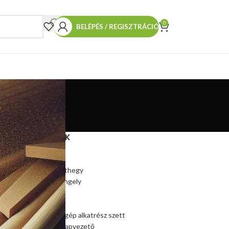
0
BELÉPÉS / REGISZTRÁCIÓ
TERMÉKEINK
Hasítókúp
Hasítókúp póthegy
Hasítógép tengely
Ékszíjtárcsa
Csapágy
Kúpos hasítógép alkatrész szett
Szalagfűrész lapvezető