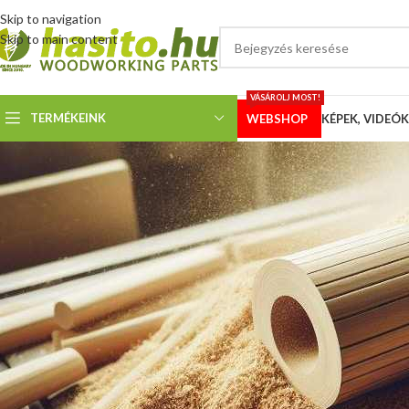
Skip to navigation
Skip to main content
VÁSÁROLJ MOST!
TERMÉKEINK
WEBSHOP
KÉPEK, VIDEÓK
KÉPEK
Kúpos hasítógép 90 mm-es h
Megosztotta
Hoffmann
A
90 mm átmérőjű hasítókúp
, a 75 mm és 315 mm átmérőjű,
kúpos szorít
megvalósítás a vevőnk által. A motortartó bukókeret és a menetes szárra
kerekek és a lehajtható hordozókarok megkönnyítik a gép mozgatását. Kl