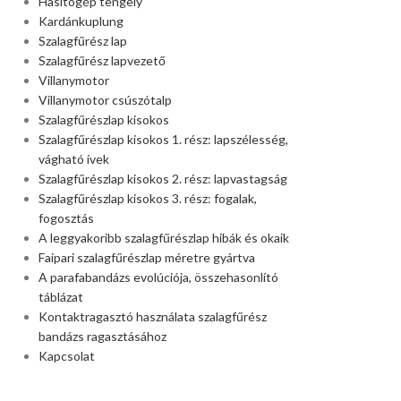
Hasítógép tengely
Kardánkuplung
Szalagfűrész lap
Szalagfűrész lapvezető
Villanymotor
Villanymotor csúszótalp
Szalagfűrészlap kisokos
Szalagfűrészlap kisokos 1. rész: lapszélesség,
vágható ívek
Szalagfűrészlap kisokos 2. rész: lapvastagság
Szalagfűrészlap kisokos 3. rész: fogalak,
fogosztás
A leggyakoribb szalagfűrészlap hibák és okaik
Faipari szalagfűrészlap méretre gyártva
A parafabandázs evolúciója, összehasonlító
táblázat
Kontaktragasztó használata szalagfűrész
bandázs ragasztásához
Kapcsolat