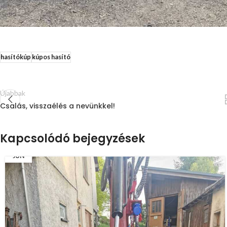
hasítókúp
kúpos hasító
Újabbak
Csalás, visszaélés a nevünkkel!
Kapcsolódó bejegyzések
08
JÚN