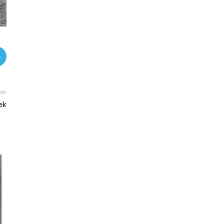
ek
ek
27
JAN