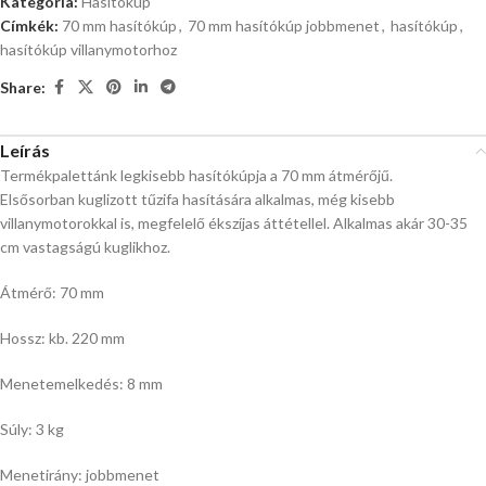
Kategória:
Hasítókúp
Címkék:
70 mm hasítókúp
,
70 mm hasítókúp jobbmenet
,
hasítókúp
,
hasítókúp villanymotorhoz
Share:
Leírás
Termékpalettánk legkisebb hasítókúpja a 70 mm átmérőjű.
Elsősorban kuglizott tűzifa hasítására alkalmas, még kisebb
villanymotorokkal is, megfelelő ékszíjas áttétellel. Alkalmas akár 30-35
cm vastagságú kuglikhoz.
Átmérő: 70 mm
Hossz: kb. 220 mm
Menetemelkedés: 8 mm
Súly: 3 kg
Menetirány: jobbmenet