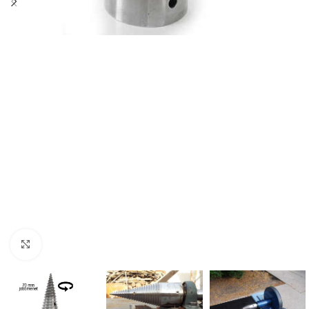
Nagyításhoz kattints ide