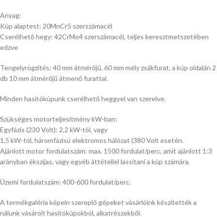
Anyag:
Kúp alaptest: 20MnCr5 szerszámacél
Cserélhető hegy: 42CrMo4 szerszámacél, teljes keresztmetszetében
edzve
Tengelyrögzítés: 40 mm átmérőjű, 60 mm mély zsákfurat, a kúp oldalán 2
db 10 mm átmérőjű átmenő furattal.
Minden hasítókúpunk cserélhető heggyel van szerelve.
Szükséges motorteljesítmény kW-ban:
Egyfázis (230 Volt): 2,2 kW-tól, vagy
1,5 kW-tól, háromfázisú elektromos hálózat (380 Volt esetén.
Ajánlott motor fordulatszám: max. 1500 fordulat/perc, amit ajánlott 1:3
arányban ékszíjas, vagy egyéb áttétellel lassítani a kúp számára.
Üzemi fordulatszám: 400-600 fordulat/perc.
A termékgaléria képein szereplő gépeket vásárlóink készítették a
nálunk vásárolt hasítókúpokból, alkatrészekből.