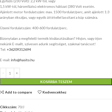
Egyfázis (230 Volt): 2,2 kW-tól, vagy
1,5 kW-tól, háromfázisú elektromos hálózat (380 Volt esetén.
Ajánlott motor fordulatszám: max. 1500 fordulat/perc, amit ajánlott 1:3
arányban ékszíjas, vagy egyéb áttétellel lassítani a kúp számára.
Üzemi fordulatszám: 400-600 fordulat/perc.
Bizonytalan a megfelelő termék kiválasztásában? Hívjon, vagy írjon
nekünk E-mailt, szívesen adunk segítséget, szakmai tanácsot!
Tel:
+36209312694
E-mail:
info@hasito.hu
KOSÁRBA TESZEM
Add to compare
Kedvencekhez
Cikkszám:
70/J