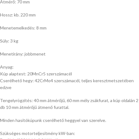
Átmérő: 70 mm
Hossz: kb. 220 mm
Menetemelkedés: 8 mm
Súly: 3 kg
Menetirány: jobbmenet
Anyag:
Kúp alaptest: 20MnCr5 szerszámacél
Cserélhető hegy: 42CrMo4 szerszámacél, teljes keresztmetszetében
edzve
Tengelyrögzítés: 40 mm átmérőjű, 60 mm mély zsákfurat, a kúp oldalán 2
db 10 mm átmérőjű átmenő furattal.
Minden hasítókúpunk cserélhető heggyel van szerelve.
Szükséges motorteljesítmény kW-ban: