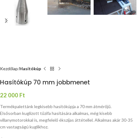
Kezdőlap
Hasítókúp
Hasítókúp 70 mm jobbmenet
22 000
Ft
Termékpalettánk legkisebb hasítókúpja a 70 mm átmérőjű.
Elsősorban kuglizott tűzifa hasítására alkalmas, még kisebb
villanymotorokkal is, megfelelő ékszíjas áttétellel. Alkalmas akár 30-35
cm vastagságú kuglikhoz.