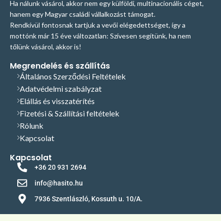
Ha nálunk vásárol, akkor nem egy külföldi, multinacionális céget,
folyamatos és a szakmai
folyamatos és a szakmai
támogatás első kézből történik.
támogatás első kézből történik.
hanem egy Magyar családi vállalkozást támogat.
Bizonytalan a megfelelő termék
Bizonytalan a megfelelő termék
Rendkívül fontosnak tartjuk a vevői elégedettséget, így a
kiválasztásában? Hívjon, vagy írjon
kiválasztásában? Hívjon, vagy írjon
mottónk már 15 éve változatlan: Szívesen segítünk, ha nem
nekünk E-mailt, szívesen adunk
nekünk E-mailt, szívesen adunk
tőlünk vásárol, akkor is!
segítséget, szakmai tanácsot! Tel:
segítséget, szakmai tanácsot! Tel:
+36209312694
E-mail:
+36209312694
E-mail:
Megrendelés és szállítás
info@hasito.hu
info@hasito.hu
Általános Szerződési Feltételek
Adatvédelmi szabályzat
Elállás és visszatérítés
Fizetési & Szállítási feltételek
Rólunk
Kapcsolat
Kapcsolat
+36 20 931 2694
info@hasito.hu
7936 Szentlászló, Kossuth u. 10/A.