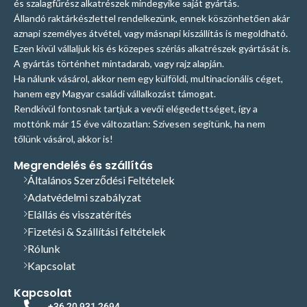
és szalagfűrész alkatrészek mindegyike saját gyártás.
Állandó raktárkészlettel rendelkezünk, ennek köszönhetően akár
aznapi személyes átvétel, vagy másnapi kiszállítás is megoldható.
Ezen kívül vállaljuk kis és közepes szériás alkatrészek gyártását is.
A gyártás történhet mintadarab, vagy rajz alapján.
Ha nálunk vásárol, akkor nem egy külföldi, multinacionális céget,
hanem egy Magyar családi vállalkozást támogat.
Rendkívül fontosnak tartjuk a vevői elégedettséget, így a
mottónk már 15 éve változatlan: Szívesen segítünk, ha nem
tőlünk vásárol, akkor is!
Megrendelés és szállítás
Általános Szerződési Feltételek
Adatvédelmi szabályzat
Elállás és visszatérítés
Fizetési & Szállítási feltételek
Rólunk
Kapcsolat
Kapcsolat
+36 20 931 2694