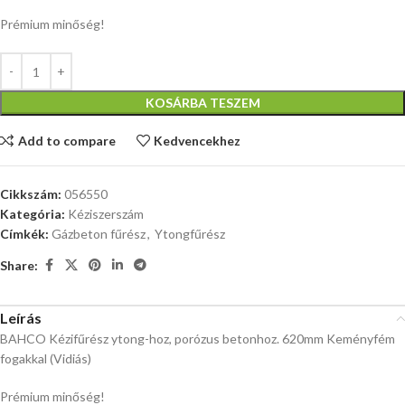
Prémium minőség!
KOSÁRBA TESZEM
Add to compare
Kedvencekhez
Cikkszám:
056550
Kategória:
Kéziszerszám
Címkék:
Gázbeton fűrész
,
Ytongfűrész
Share:
Leírás
BAHCO Kézifűrész ytong-hoz, porózus betonhoz. 620mm Keményfém
fogakkal (Vidiás)
Prémium minőség!