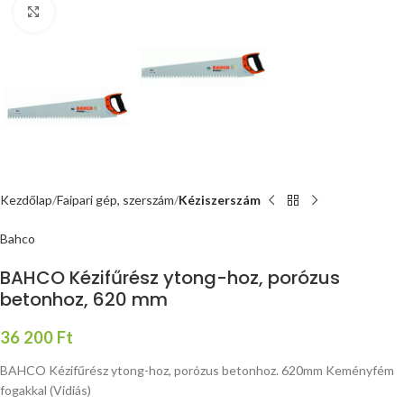
Nagyításhoz kattints ide
Kezdőlap
Faipari gép, szerszám
Kéziszerszám
Bahco
BAHCO Kézifűrész ytong-hoz, porózus
betonhoz, 620 mm
36 200
Ft
BAHCO Kézifűrész ytong-hoz, porózus betonhoz. 620mm Keményfém
fogakkal (Vidiás)