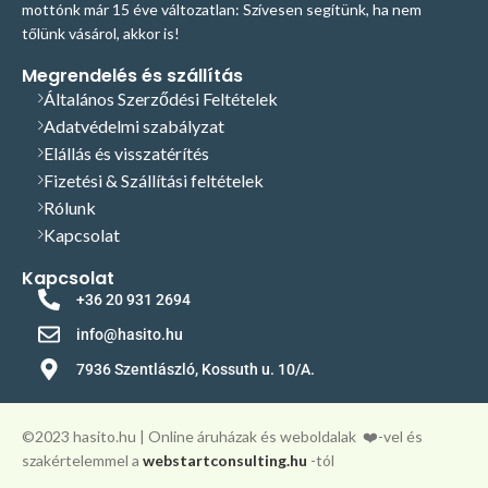
mottónk már 15 éve változatlan: Szívesen segítünk, ha nem
tőlünk vásárol, akkor is!
Megrendelés és szállítás
Általános Szerződési Feltételek
Adatvédelmi szabályzat
Elállás és visszatérítés
Fizetési & Szállítási feltételek
Rólunk
Kapcsolat
Kapcsolat
+36 20 931 2694
info@hasito.hu
7936 Szentlászló, Kossuth u. 10/A.
©️2023 hasito.hu | Online áruházak és weboldalak
❤️-vel és
szakértelemmel a
webstartconsulting.hu
-tól