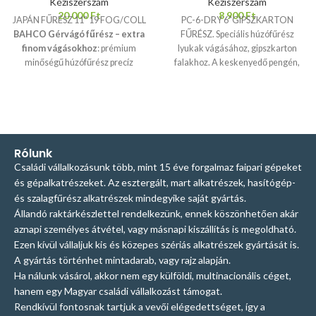
Kéziszerszám
Kéziszerszám
20 000
Ft
8 900
Ft
JAPÁN FŰRÉSZ 11" 19 FOG/COLL
PC-6-DRY 6"GIPSZKARTON
BAHCO Gérvágó fűrész – extra
FŰRÉSZ. Speciális húzófűrész
finom vágásokhoz
: prémium
lyukak vágásához, gipszkarton
minőségű húzófűrész precíz
falakhoz. A keskenyedő pengén,
munkákhoz. Vékony, edzett
háromélű fogak vannak éles
háromélű pengéje tiszta, pontos
heggyel, ezek a kétkomponensű
vágást biztosít fában és
nyéllel együtt tökéletes vágást
műanyagban. Kényelmes,
biztosítanak.
kétkomponensű nyéllel a stabil
fogásért – ideális asztalosoknak,
Rólunk
barkácsolóknak és precíziós
Családi vállalkozásunk több, mint 15 éve forgalmaz faipari gépeket
feladatokhoz.
és gépalkatrészeket. Az esztergált, mart alkatrészek, hasítógép-
és szalagfűrész alkatrészek mindegyike saját gyártás.
Állandó raktárkészlettel rendelkezünk, ennek köszönhetően akár
aznapi személyes átvétel, vagy másnapi kiszállítás is megoldható.
Ezen kívül vállaljuk kis és közepes szériás alkatrészek gyártását is.
A gyártás történhet mintadarab, vagy rajz alapján.
Ha nálunk vásárol, akkor nem egy külföldi, multinacionális céget,
hanem egy Magyar családi vállalkozást támogat.
Rendkívül fontosnak tartjuk a vevői elégedettséget, így a