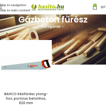
Skip to navigation
0
0
F
Skip to main content
Gázbeton fűrész
Kategóriák
Kezdőlap
“Gázbeton fűrész” címkével rendelkező termékek
BAHCO Kézifűrész ytong-
hoz, porózus betonhoz,
620 mm