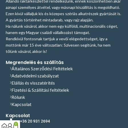
Állandó raktárkészlettel rendelkezünk, ennek köszönhetően akár
aznapi személyes átvétel, vagy másnapi kiszállítás is megoldható.
Ezen kívül vállaljuk kis és közepes szériás alkatrészek gyártását is.
A gyártás történhet mintadarab, vagy rajz alapján.
Ha nálunk vásárol, akkor nem egy külföldi, multinacionális céget,
hanem egy Magyar családi vállalkozást támogat.
Rendkívül fontosnak tartjuk a vevői elégedettséget, így a
mottónk már 15 éve változatlan: Szívesen segítünk, ha nem
tőlünk vásárol, akkor is!
Megrendelés és szállítás
Általános Szerződési Feltételek
Adatvédelmi szabályzat
Elállás és visszatérítés
Fizetési & Szállítási feltételek
Rólunk
Kapcsolat
Kapcsolat
+36 20 931 2694
0