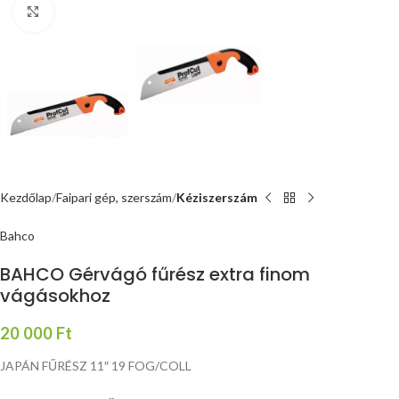
Nagyításhoz kattints ide
Kezdőlap
Faipari gép, szerszám
Kéziszerszám
Bahco
BAHCO Gérvágó fűrész extra finom
vágásokhoz
20 000
Ft
JAPÁN FŰRÉSZ 11″ 19 FOG/COLL