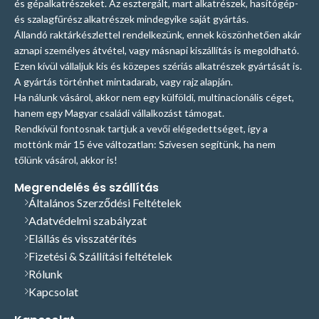
és gépalkatrészeket. Az esztergált, mart alkatrészek, hasítógép-
és szalagfűrész alkatrészek mindegyike saját gyártás.
Állandó raktárkészlettel rendelkezünk, ennek köszönhetően akár
aznapi személyes átvétel, vagy másnapi kiszállítás is megoldható.
Ezen kívül vállaljuk kis és közepes szériás alkatrészek gyártását is.
A gyártás történhet mintadarab, vagy rajz alapján.
Ha nálunk vásárol, akkor nem egy külföldi, multinacionális céget,
hanem egy Magyar családi vállalkozást támogat.
Rendkívül fontosnak tartjuk a vevői elégedettséget, így a
mottónk már 15 éve változatlan: Szívesen segítünk, ha nem
tőlünk vásárol, akkor is!
Megrendelés és szállítás
Általános Szerződési Feltételek
Adatvédelmi szabályzat
Elállás és visszatérítés
Fizetési & Szállítási feltételek
Rólunk
Kapcsolat