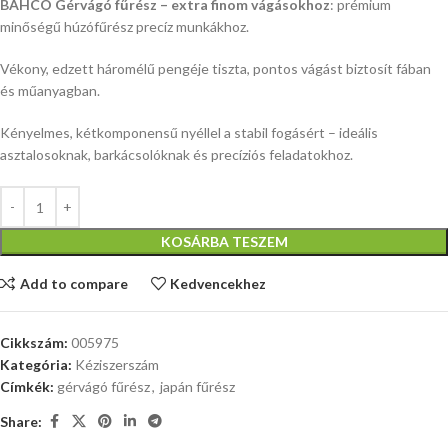
BAHCO Gérvágó fűrész – extra finom vágásokhoz
: prémium
minőségű húzófűrész precíz munkákhoz.
Vékony, edzett háromélű pengéje tiszta, pontos vágást biztosít fában
és műanyagban.
Kényelmes, kétkomponensű nyéllel a stabil fogásért – ideális
asztalosoknak, barkácsolóknak és precíziós feladatokhoz.
KOSÁRBA TESZEM
Add to compare
Kedvencekhez
Cikkszám:
005975
Kategória:
Kéziszerszám
Címkék:
gérvágó fűrész
,
japán fűrész
Share: