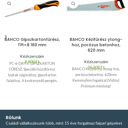
BAHCO Gipszkartonfűrész,
BAHCO Kézifűrész ytong-
TPI=8 160 mm
hoz, porózus betonhoz,
620 mm
Kéziszerszám
8 900
Ft
Kéziszerszám
PC-6-DRY 6"GIPSZKARTON
36 200
Ft
BAHCO Kézifűrész ytong-hoz,
FŰRÉSZ. Speciális húzófűrész
porózus betonhoz. 620mm
lyukak vágásához, gipszkarton
Keményfém fogakkal (Vidiás)
falakhoz. A keskenyedő pengén,
Prémium minőség!
háromélű fogak vannak éles
heggyel, ezek a kétkomponensű
nyéllel együtt tökéletes vágást
biztosítanak.
Rólunk
Családi vállalkozásunk több, mint 15 éve forgalmaz faipari gépeket