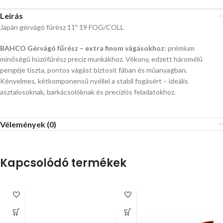
Leírás
Japán gérvágó fűrész 11″ 19 FOG/COLL
BAHCO Gérvágó fűrész – extra finom vágásokhoz
: prémium
minőségű húzófűrész precíz munkákhoz. Vékony, edzett háromélű
pengéje tiszta, pontos vágást biztosít fában és műanyagban.
Kényelmes, kétkomponensű nyéllel a stabil fogásért – ideális
asztalosoknak, barkácsolóknak és precíziós feladatokhoz.
Vélemények (0)
Kapcsolódó termékek