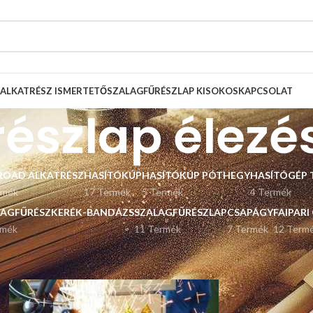
ALKATRÉSZ ISMERTETŐ
SZALAGFŰRÉSZLAP KISOKOS
KAPCSOLAT
részlap élezé
ROAD ALKATRÉSZ
HASÍTÓKÚP
HASÍTÓKÚP PÓTHEGY
HASÍTÓGÉP 
rmék
17 Termék
5 Termék
4 Termék
LAGFŰRÉSZKERÉK-BANDÁZS
SZALAGFŰRÉSZLAP
CSAPÁGY
FAIPARI
rmék
11 Termék
7 Termék
12 Term
Listázás
9
12