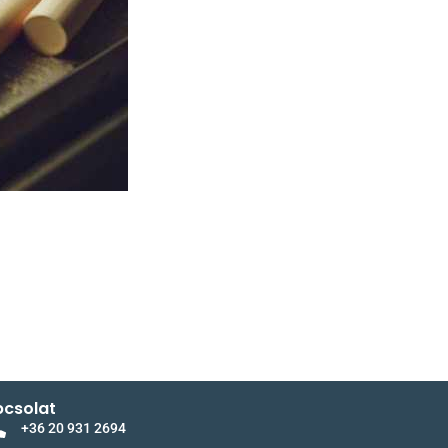
csolat
+36 20 931 2694