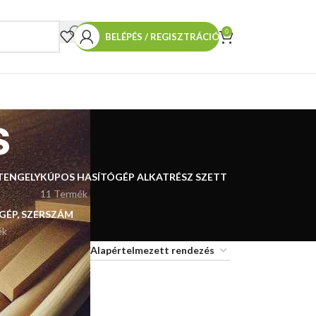
0
BELÉPÉS / REGISZTRÁCIÓ
s
TENGELY
KÚPOS HASÍTÓGÉP ALKATRÉSZ SZETT
11 Termék
 GÉP, SZERSZÁM
ék
18
24