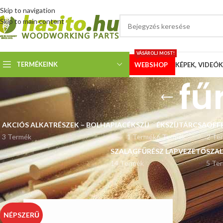
Skip to navigation
Skip to main content
VÁSÁROLJ MOST!
TERMÉKEINK
WEBSHOP
KÉPEK, VIDEÓK
fű
AKCIÓS ALKATRÉSZEK – BOLHAPIAC
ÉKSZÍJ
ÉKSZÍJTÁRCSA
OFF
3 Termék
1 Termék
6 Termék
2 Te
SZALAGFŰRÉSZ LAPVEZETŐ
SZA
14 Termék
5 Te
Kezdőlap
“fűrészlap élezés” címkével rendelkező termékek
NÉPSZERŰ