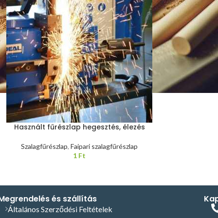
Használt fűrészlap hegesztés, élezés
Szalagfűrészlap
,
Faipari szalagfűrészlap
1
Ft
Megrendelés és szállítás
Kap
Általános Szerződési Feltételek