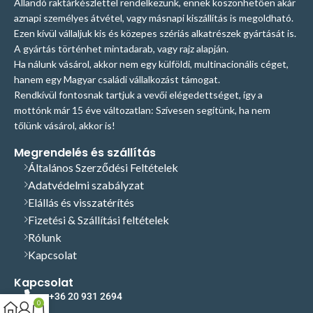
Állandó raktárkészlettel rendelkezünk, ennek köszönhetően akár
aznapi személyes átvétel, vagy másnapi kiszállítás is megoldható.
Ezen kívül vállaljuk kis és közepes szériás alkatrészek gyártását is.
A gyártás történhet mintadarab, vagy rajz alapján.
Ha nálunk vásárol, akkor nem egy külföldi, multinacionális céget,
hanem egy Magyar családi vállalkozást támogat.
Rendkívül fontosnak tartjuk a vevői elégedettséget, így a
mottónk már 15 éve változatlan: Szívesen segítünk, ha nem
tőlünk vásárol, akkor is!
Megrendelés és szállítás
Általános Szerződési Feltételek
Adatvédelmi szabályzat
Elállás és visszatérítés
Fizetési & Szállítási feltételek
Rólunk
Kapcsolat
Kapcsolat
+36 20 931 2694
0