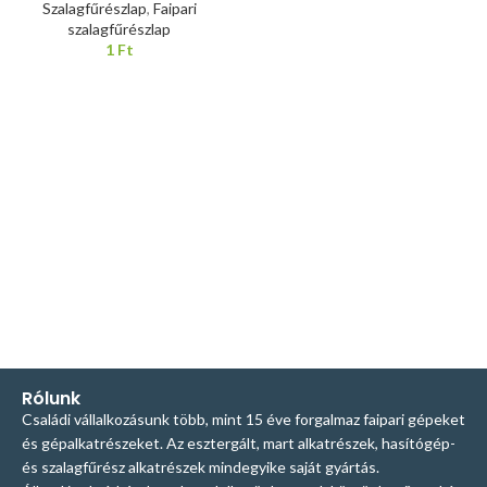
Szalagfűrészlap
,
Faipari
szalagfűrészlap
1
Ft
Rólunk
Családi vállalkozásunk több, mint 15 éve forgalmaz faipari gépeket
és gépalkatrészeket. Az esztergált, mart alkatrészek, hasítógép-
és szalagfűrész alkatrészek mindegyike saját gyártás.