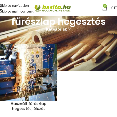
Skip to navigation
0
0
F
Skip to main content
fűrészlap hegesztés
Kategóriák
Kezdőlap
“fűrészlap hegesztés” címkével rendelkező termékek
Használt fűrészlap
hegesztés, élezés