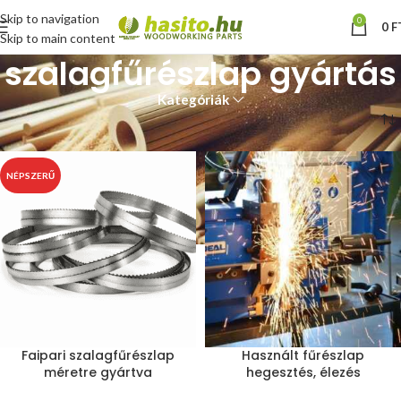
Skip to navigation
0
0
F
Skip to main content
szalagfűrészlap gyártás
Kategóriák
Kezdőlap
“szalagfűrészlap gyártás” címkével rendelkező termékek
NÉPSZERŰ
Faipari szalagfűrészlap
Használt fűrészlap
méretre gyártva
hegesztés, élezés