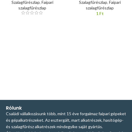
Szalagfűrészlap
,
Faipari
Szalagfűrészlap
,
Faipari
szalagfűrészlap
szalagfűrészlap
1
Ft
Rólunk
Családi vállalkozásunk több, mint 15 éve forgalmaz faipari gépeket
és gépalkatrészeket. Az esztergált, mart alkatrészek, hasítógép-
és szalagfűrész alkatrészek mindegyike saját gyártás.