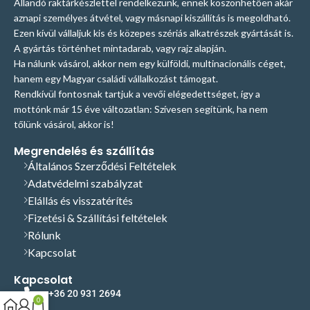
Állandó raktárkészlettel rendelkezünk, ennek köszönhetően akár
aznapi személyes átvétel, vagy másnapi kiszállítás is megoldható.
Ezen kívül vállaljuk kis és közepes szériás alkatrészek gyártását is.
A gyártás történhet mintadarab, vagy rajz alapján.
Ha nálunk vásárol, akkor nem egy külföldi, multinacionális céget,
hanem egy Magyar családi vállalkozást támogat.
Rendkívül fontosnak tartjuk a vevői elégedettséget, így a
mottónk már 15 éve változatlan: Szívesen segítünk, ha nem
tőlünk vásárol, akkor is!
Megrendelés és szállítás
Általános Szerződési Feltételek
Adatvédelmi szabályzat
Elállás és visszatérítés
Fizetési & Szállítási feltételek
Rólunk
Kapcsolat
Kapcsolat
+36 20 931 2694
0