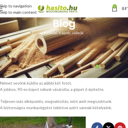
Skip to navigation
0
0
F
Skip to main content
Blog
Főoldal
Képek, videók
KÉPEK, VIDEÓK
Vásárlói fotó – benzines
hasítógép
0
Hoffmann Zsolt
Be május 18, 2015
Német vevőnk küldte az alábbi két fotót.
A jobbos, 90-es kúpot nálunk vásárolta, a gépet ő építette.
Teljesen más elképzelés, megvalósítás, mint amit megszoktunk.
A biztonságos munkavégzést tekintve azért vannak kételyeink.