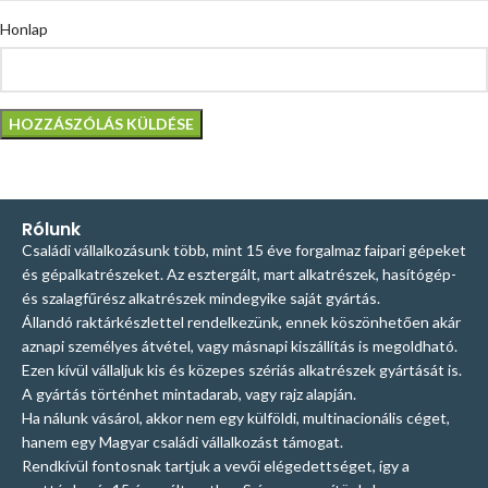
Honlap
Rólunk
Családi vállalkozásunk több, mint 15 éve forgalmaz faipari gépeket
és gépalkatrészeket. Az esztergált, mart alkatrészek, hasítógép-
és szalagfűrész alkatrészek mindegyike saját gyártás.
Állandó raktárkészlettel rendelkezünk, ennek köszönhetően akár
aznapi személyes átvétel, vagy másnapi kiszállítás is megoldható.
Ezen kívül vállaljuk kis és közepes szériás alkatrészek gyártását is.
A gyártás történhet mintadarab, vagy rajz alapján.
Ha nálunk vásárol, akkor nem egy külföldi, multinacionális céget,
hanem egy Magyar családi vállalkozást támogat.
Rendkívül fontosnak tartjuk a vevői elégedettséget, így a