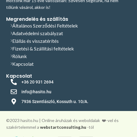
mottónk már 15 éve változatlan: Szívesen segítünk, ha nem
tőlünk vásárol, akkor is!
Megrendelés és szállítás
Általános Szerződési Feltételek
Adatvédelmi szabályzat
Elállás és visszatérítés
Fizetési & Szállítási feltételek
Rólunk
Kapcsolat
Kapcsolat
+36 20 931 2694
info@hasito.hu
7936 Szentlászló, Kossuth u. 10/A.
©️2023 hasito.hu | Online áruházak és weboldalak
❤️-vel és
szakértelemmel a
webstartconsulting.hu
-tól