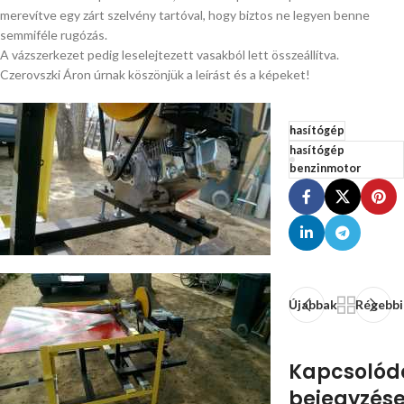
merevítve egy zárt szelvény tartóval, hogy biztos ne legyen benne
semmiféle rugózás.
A vázszerkezet pedig leselejtezett vasakból lett összeállítva.
Czerovszki Áron úrnak köszönjük a leírást és a képeket!
hasítógép
hasítógép
benzinmotor
Újabbak
Régebbi
Kapcsolód
bejegyzés