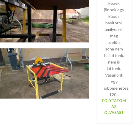
képek
jönnek egy
kúpos
hasítóról,
amilyenről
még
ezelőtt
soha nem
hallottunk,
nem is
láttunk.
Vásárlónk
egy
jobbmenetes,
120...
FOLYTATOM
AZ
OLVASÁST