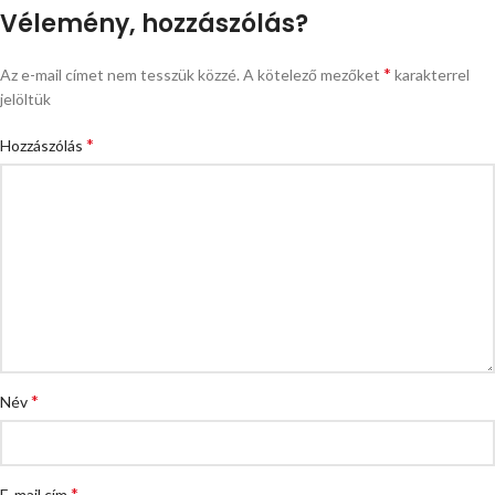
Vélemény, hozzászólás?
*
Az e-mail címet nem tesszük közzé.
A kötelező mezőket
karakterrel
jelöltük
*
Hozzászólás
*
Név
*
E-mail cím