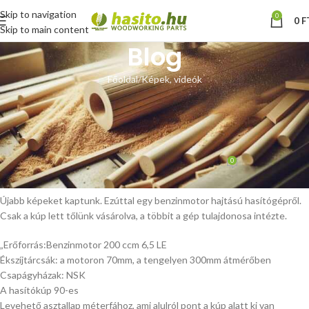
Skip to navigation
0
0
F
Skip to main content
Blog
Főoldal
Képek, videók
KÉPEK, VIDEÓK
Vásárlói fotó benzinmotor
hajtású hasítógép
0
Hoffmann Zsolt
Be május 7, 2015
Újabb képeket kaptunk. Ezúttal egy benzinmotor hajtású hasítógépről.
Csak a kúp lett tőlünk vásárolva, a többit a gép tulajdonosa intézte.
„Erőforrás:Benzinmotor 200 ccm 6,5 LE
Ékszíjtárcsák: a motoron 70mm, a tengelyen 300mm átmérőben
Csapágyházak: NSK
A hasítókúp 90-es
Levehető asztallap méterfához, ami alulról pont a kúp alatt ki van