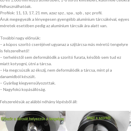
felhasználhatóak.
Profilok: 11, 13, 17, 21 mm, azaz spz , spa , spb , spc profil.
Áruk megegyezik a lényegesen gyengébb alumínium tárcsákéval, egyes
méretek esetében pedig az alumínium tárcsák ára alatt van.
További nagy előnyük:
– a kúpos szorító cseréjével ugyanaz a szíjtárcsa más méretű tengelyre
is felszerelhető!
– terheléstől sem deformálódik a szorító furata, később sem tud ez
miatt kotyogni, ütni a tárcsa.
– Ha megcsúszik az ékszíj, nem deformálódik a tárcsa, mint pl a
danamidból készült.
– Gyárilag kiegyensúlyozottak.
– Nagyfokú kopásállóság.
Felszerelésük az alábbi néhány lépésből áll: