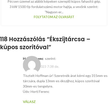
Pécsen üzemel az alábbi képeken szereplő kúpos fahasító gép.
3 kW 1500 f/p fordulatszámú motor hajtja, a vevőnk szerint:
"Nagyon er...
FOLYTATOM AZ OLVASÁST
118 Hozzászólás “
Ékszíjtárcsa –
kúpos szorítóval
”
Horti Ferenc
szerint:
március 5, 2023 7:38 de.
Tisztelt Hoffman úr! Szeretnék árat kérni egy 315mm-es
tárcsára, dupla 13mm-es ékszíjhoz, kúpos szorítóval
30mm-es tengelyre.
Üdv: Horti Ferenc
VÁLASZ