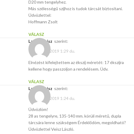
D20 mm tengelyhez.
Más szélességű szíjhoz is tudok tárcsát biztosítani.
Üdvözlettel:
Hoffmann Zsolt
VÁLASZ
Laszlo Veisz
szerint:
február 16, 2019 1:29 du.
Elnézést kifelejtettem az ékszíj méretét: 17 ékszíjra
kellene hogy passzoljon a rendelésem. Üdv.
VÁLASZ
Laszlo Veisz
szerint:
február 16, 2019 1:24 du.
Üdvözlöm!
28 as tengelyre, 135-140 mm. körüli méretű, dupla
tárcsára lenne szükségem Érdeklődöm, megoldható?
Üdvözlettel Veisz László.