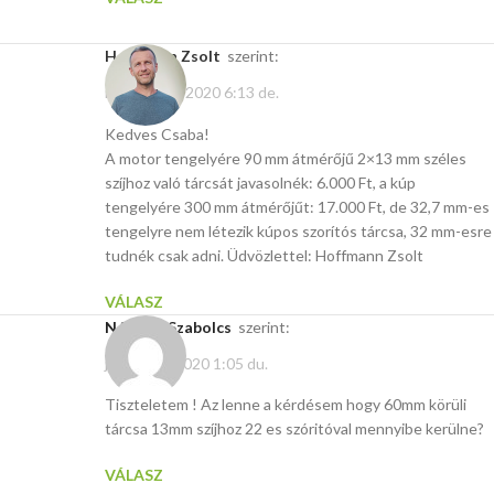
Hoffmann Zsolt
szerint:
március 30, 2020 6:13 de.
Kedves Csaba!
A motor tengelyére 90 mm átmérőjű 2×13 mm széles
szíjhoz való tárcsát javasolnék: 6.000 Ft, a kúp
tengelyére 300 mm átmérőjűt: 17.000 Ft, de 32,7 mm-es
tengelyre nem létezik kúpos szorítós tárcsa, 32 mm-esre
tudnék csak adni. Üdvözlettel: Hoffmann Zsolt
VÁLASZ
Németh Szabolcs
szerint:
január 22, 2020 1:05 du.
Tiszteletem ! Az lenne a kérdésem hogy 60mm körüli
tárcsa 13mm szíjhoz 22 es szóritóval mennyibe kerülne?
VÁLASZ