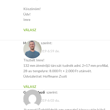
Köszönöm!
Üdv!
Imre
VÁLASZ
Hasito.hu
szerint:
február 6, 2019 6:59 de.
Tisztelt Imre!
132 mm átmérőjű tárcsát tudnék adni. 2×17 mm profillal,
28-as tengelyre: 8.000 Ft + 2.000 Ft utánvét.
Üdvözlettel: Hoffmann Zsolt
VÁLASZ
György Mező
szerint:
január 24, 2019 6:03 du.
Jò napot! Èrdeklődnèk egy egyszínű tárcsa után.külső