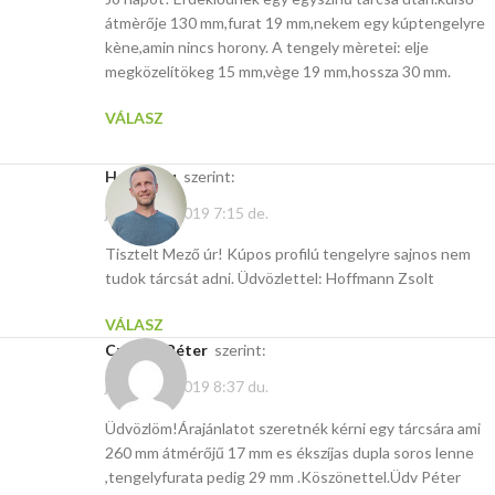
átmèrője 130 mm,furat 19 mm,nekem egy kúptengelyre
kène,amin nincs horony. A tengely mèretei: elje
megközelítökeg 15 mm,vège 19 mm,hossza 30 mm.
VÁLASZ
Hasito.hu
szerint:
január 25, 2019 7:15 de.
Tisztelt Mező úr! Kúpos profilú tengelyre sajnos nem
tudok tárcsát adni. Üdvözlettel: Hoffmann Zsolt
VÁLASZ
Czigány Péter
szerint:
január 19, 2019 8:37 du.
Üdvözlöm!Árajánlatot szeretnék kérni egy tárcsára ami
260 mm átmérőjű 17 mm es ékszíjas dupla soros lenne
,tengelyfurata pedig 29 mm .Köszönettel.Üdv Péter