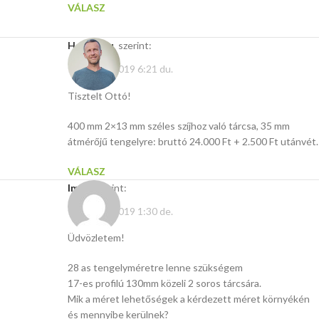
VÁLASZ
Hasito.hu
szerint:
február 6, 2019 6:21 du.
Tisztelt Ottó!
400 mm 2×13 mm széles szíjhoz való tárcsa, 35 mm
átmérőjű tengelyre: bruttó 24.000 Ft + 2.500 Ft utánvét.
VÁLASZ
Imre
szerint:
február 6, 2019 1:30 de.
Üdvözletem!
28 as tengelyméretre lenne szükségem
17-es profilú 130mm közeli 2 soros tárcsára.
Mik a méret lehetőségek a kérdezett méret környékén
és mennyibe kerülnek?