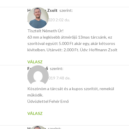
Hoffmann Zsolt
szerint:
január 22, 2020 2:02 du.
Tisztelt Németh Úr!
63 mm a legkisebb átmérőjű 13mas tárcsánk, ez
szorítóval együtt 5.000 Ft akár egy, akár kétsoros
kivitelben. Utánvét: 2.000 Ft. Üdv: Hoffmann Zsolt
VÁLASZ
Fehér Ernő
szerint:
március 7, 2019 7:48 de.
Köszönöm a tárcsát és a kupos szorítót, remekül
működik.
Üdvözlettel Fehér Ernő
VÁLASZ
Hasito.hu
szerint: