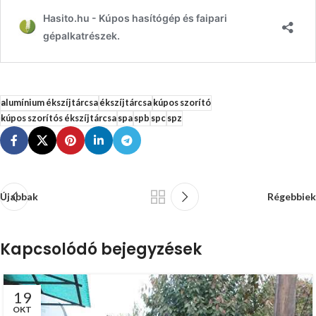
alumínium ékszíjtárcsa
ékszíjtárcsa
kúpos szorító
kúpos szorítós ékszíjtárcsa
spa
spb
spc
spz
Újabbak
Régebbiek
Kapcsolódó bejegyzések
19
OKT