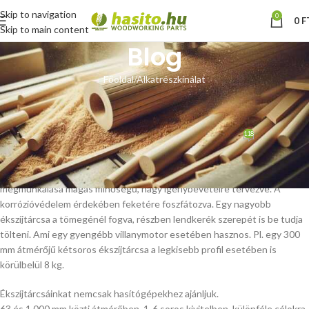
Skip to navigation
0
0
F
Skip to main content
Blog
Főoldal
Alkatrészkínálat
ALKATRÉSZKÍNÁLAT
,
ÉKSZÍJTÁRCSA
Ékszíjtárcsa – kúpos szorítóval
118
Hoffmann Zsolt
Be szeptember 12, 2012
A kúpos szorítóval ellátott ékszíjtárcsa anyaga vas öntvény,
megmunkálása magas minőségű, nagy igénybevételre tervezve. A
korrózióvédelem érdekében feketére foszfátozva. Egy nagyobb
ékszíjtárcsa a tömegénél fogva, részben lendkerék szerepét is be tudja
tölteni. Ami egy gyengébb villanymotor esetében hasznos. Pl. egy 300
mm átmérőjű kétsoros ékszíjtárcsa a legkisebb profil esetében is
körülbelül 8 kg.
Ékszíjtárcsáinkat nemcsak hasítógépekhez ajánljuk.
63 és 1.000 mm közti átmérőben, 1-6 soros kivitelben, különféle célokra