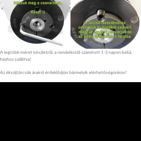
A legtöbb méret készletről, a rendeléstől számított 1-3 napon belül,
házhoz szállítva!
Az ékszíjtárcsák árairól érdeklődjön bármelyik elérhetőségünkön!