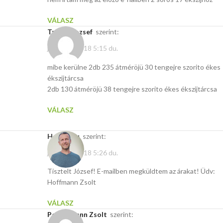
VÁLASZ
Takács Jozsef
szerint:
július 29, 2018 5:15 du.
mibe kerülne 2db 235 átméröjü 30 tengejre szorito ékes
ékszijtárcsa
2db 130 átméröjü 38 tengejre szorito ékes ékszijtárcsa
VÁLASZ
Hasito.hu
szerint:
július 29, 2018 5:26 du.
Tisztelt József! E-mailben megküldtem az árakat! Üdv:
Hoffmann Zsolt
VÁLASZ
Pettermann Zsolt
szerint: