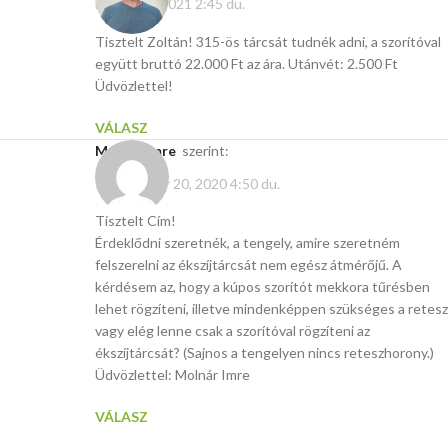
március 7, 2021 2:45 du.
Tisztelt Zoltán! 315-ös tárcsát tudnék adni, a szorítóval
együtt bruttó 22.000 Ft az ára. Utánvét: 2.500 Ft
Üdvözlettel!
VÁLASZ
Molnár Imre
szerint:
szeptember 20, 2020 4:50 du.
Tisztelt Cím!
Érdeklődni szeretnék, a tengely, amire szeretném
felszerelni az ékszíjtárcsát nem egész átmérőjű. A
kérdésem az, hogy a kúpos szorítót mekkora tűrésben
lehet rögzíteni, illetve mindenképpen szükséges a retesz
vagy elég lenne csak a szorítóval rögzíteni az
ékszíjtárcsát? (Sajnos a tengelyen nincs reteszhorony.)
Üdvözlettel: Molnár Imre
VÁLASZ