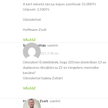
A kért méretű tárcsa, kúpos szorítóval: 55.000 Ft
Utánvét: 2.500 Ft
Üdvözlettel:
Hoffmann Zsolt
VÁLASZ
Szalma Zoltán
szerint:
március 7, 2021 2:06 du.
Üdvözlöm! Érdeklődnék, hogy 320 mm átmérőben 13-as
duplasoros ékszíjtárcsa 22-es tengelyre, mennyibe
kerülne?
Üdvözlettel Szalma Zoltán!
VÁLASZ
Hoffmann Zsolt
szerint: