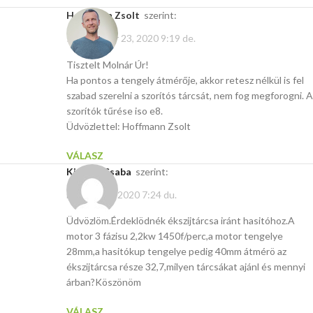
Hoffmann Zsolt
szerint:
szeptember 23, 2020 9:19 de.
Tisztelt Molnár Úr!
Ha pontos a tengely átmérője, akkor retesz nélkül is fel
szabad szerelni a szorítós tárcsát, nem fog megforogni. A
szorítók tűrése iso e8.
Üdvözlettel: Hoffmann Zsolt
VÁLASZ
Kis Dér Csaba
szerint:
március 29, 2020 7:24 du.
Üdvözlöm.Érdeklödnék ékszijtárcsa iránt hasitóhoz.A
motor 3 fázisu 2,2kw 1450f/perc,a motor tengelye
28mm,a hasitókup tengelye pedig 40mm átmérö az
ékszijtárcsa része 32,7,milyen tárcsákat ajánl és mennyi
árban?Köszönöm
VÁLASZ