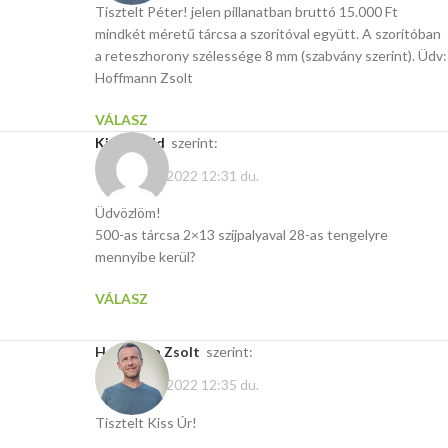
Tisztelt Péter! jelen pillanatban bruttó 15.000 Ft
mindkét méretű tárcsa a szorítóval együtt. A szorítóban
a reteszhorony szélessége 8 mm (szabvány szerint). Üdv:
Hoffmann Zsolt
VÁLASZ
Kiss Dávid
szerint:
február 16, 2022 12:31 du.
Üdvözlöm!
500-as tárcsa 2×13 szíjpalyaval 28-as tengelyre
mennyibe kerül?
VÁLASZ
Hoffmann Zsolt
szerint:
február 16, 2022 12:35 du.
Tisztelt Kiss Úr!