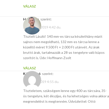
VÁLASZ
Hasito.hu
szerint:
február 17, 2019 4:42 du.
Tisztelt László! 140 mm-es tárcsa készlethiány miatt
sajnos nem megoldható, 132 mm-es tárcsa lenne a
közelítő méret 9.500 Ft + 2.000 Ft utánvét. Az árak
bruttó árak, tartalmazzák a 28-as tengelyre való kúpos
szorítót is. Üdv: Hoffmann Zsolt
VÁLASZ
Kósa Ottó
szerint:
február 6, 2019 4:55 du.
Tiszteletem, szükségem lenne egy 400-as tárcsára, 35-
ös tengelyre, két ékszíjas, és ha lehetséges volna akkor a
megrendelést is megtenném. Üdvözlettel: Ottó