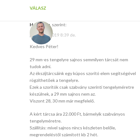
VÁLASZ
Hasito.hu
szerint:
január 20, 2019 8:39 de.
Kedves Péter!
29 mm-es tengelyre sajnos semmilyen tárcsát nem
tudok adni.
Az ékszíjtárcsáink egy kúpos szorító elem segítségével
rögzíthetőek a tengelyre.
Ezek a szorítók csak szabvány szerinti tengelyméretre
készülnek, a 29 mm sajnos nem az.
Viszont 28, 30 mm már megfelelő.
A kért tárcsa ára 22.000 Ft, bármelyik szabványos
tengelyméretre.
Szállítás: mivel sajnos nincs készleten belőle,
megrendeléstől számított kb 2 hét.