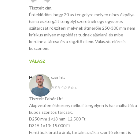
Tisztelt cím.
Érdeklődöm, hogy 20 as tengelyre melyen nincs ékpálya
(sima esztergált tengely) szeretnék egy egysoros
szíjtárcsát rögzíteni melynek átmérője 250-300 mm nem
kritikus milyen megoldást tudnak ajánlani, és mibe
kerülne a tárcsa és a rögzítő ellem. Válaszát előre is
köszönöm.
VÁLASZ
Hasito.hu
szerint:
február 17, 2019 4:29 du.
Tisztelt Fehér Úr!
Alapvetően ékhorony nélküli tengelyen is használhatók a
kúpos szorítós tárcsák.
D250 mm 1×13 mm: 12.500 Ft
D315 1×13: 15.000 Ft
Fenti árak bruttó árak, tartalmazzák a szorító elemet is