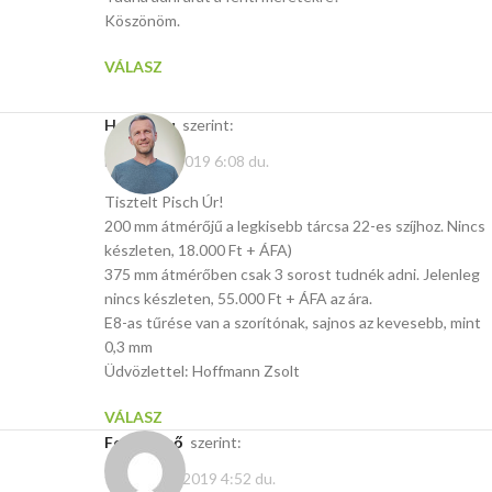
Köszönöm.
VÁLASZ
Hasito.hu
szerint:
március 4, 2019 6:08 du.
Tisztelt Pisch Úr!
200 mm átmérőjű a legkisebb tárcsa 22-es szíjhoz. Nincs
készleten, 18.000 Ft + ÁFA)
375 mm átmérőben csak 3 sorost tudnék adni. Jelenleg
nincs készleten, 55.000 Ft + ÁFA az ára.
E8-as tűrése van a szorítónak, sajnos az kevesebb, mint
0,3 mm
Üdvözlettel: Hoffmann Zsolt
VÁLASZ
Fehér Ernő
szerint:
február 16, 2019 4:52 du.