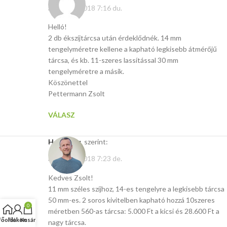
április 27, 2018 7:16 du.
Helló!
2 db ékszíjtárcsa után érdeklődnék. 14 mm
tengelyméretre kellene a kapható legkisebb átmérőjű
tárcsa, és kb. 11-szeres lassítással 30 mm
tengelyméretre a másik.
Köszönettel
Pettermann Zsolt
VÁLASZ
Hasito.hu
szerint:
április 28, 2018 7:23 de.
Kedves Zsolt!
11 mm széles szíjhoz, 14-es tengelyre a legkisebb tárcsa
50 mm-es. 2 soros kivitelben kapható hozzá 10szeres
0
méretben 560-as tárcsa: 5.000 Ft a kicsi és 28.600 Ft a
Főoldal
Fiókom
Kosár
nagy tárcsa.