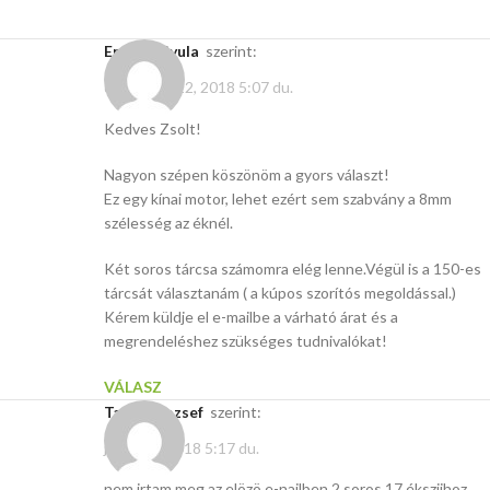
Erdélyi Gyula
szerint:
december 22, 2018 5:07 du.
Kedves Zsolt!
Nagyon szépen köszönöm a gyors választ!
Ez egy kínai motor, lehet ezért sem szabvány a 8mm
szélesség az éknél.
Két soros tárcsa számomra elég lenne.Végül is a 150-es
tárcsát választanám ( a kúpos szorítós megoldással.)
Kérem küldje el e-mailbe a várható árat és a
megrendeléshez szükséges tudnivalókat!
VÁLASZ
Takács Jozsef
szerint:
július 29, 2018 5:17 du.
nem irtam meg az elözö e-nailben 2 soros 17 ékszijhoz