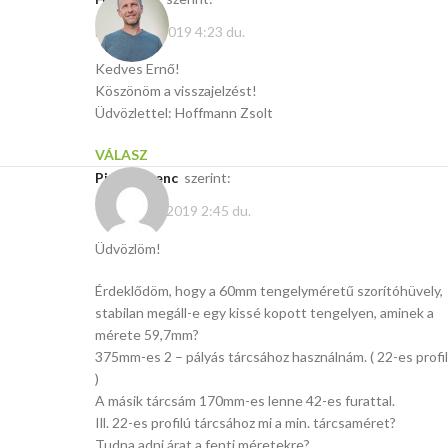
március 7, 2019 4:23 du.
Kedves Ernő!
Köszönöm a visszajelzést!
Üdvözlettel: Hoffmann Zsolt
VÁLASZ
Pisch Ferenc
szerint:
február 28, 2019 2:45 du.
Üdvözlöm!
Érdeklődöm, hogy a 60mm tengelyméretű szorítóhüvely,
stabilan megáll-e egy kissé kopott tengelyen, aminek a
mérete 59,7mm?
375mm-es 2 – pályás tárcsához használnám. ( 22-es profil
)
A másik tárcsám 170mm-es lenne 42-es furattal.
Ill. 22-es profilú tárcsához mi a min. tárcsaméret?
Tudna adni árat a fenti méretekre?