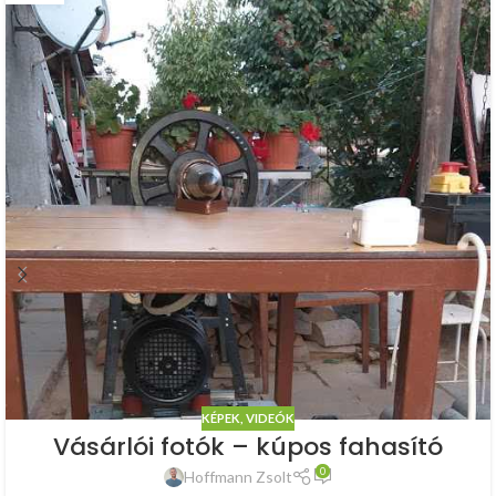
KÉPEK, VIDEÓK
Vásárlói fotók – kúpos fahasító
0
Hoffmann Zsolt