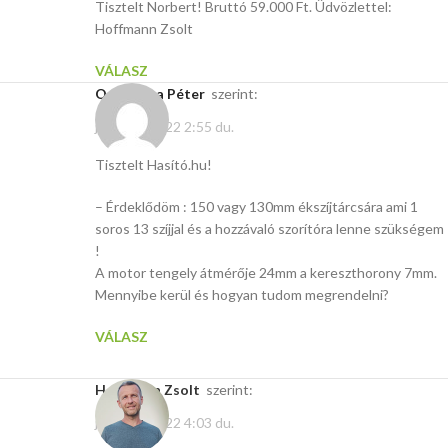
Tisztelt Norbert! Bruttó 59.000 Ft. Üdvözlettel:
Hoffmann Zsolt
VÁLASZ
Osztolyka Péter
szerint:
június 7, 2022 2:55 du.
Tisztelt Hasító.hu!
– Érdeklődöm : 150 vagy 130mm ékszíjtárcsára ami 1
soros 13 szíjjal és a hozzávaló szorítóra lenne szükségem
!
A motor tengely átmérője 24mm a kereszthorony 7mm.
Mennyibe kerül és hogyan tudom megrendelni?
VÁLASZ
Hoffmann Zsolt
szerint:
június 7, 2022 4:03 du.