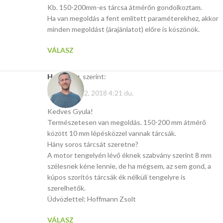
Kb. 150-200mm-es tárcsa átmérőn gondolkoztam.
Ha van megoldás a fent említett paraméterekhez, akkor
minden megoldást (árajánlatot) előre is köszönök.
VÁLASZ
Hasito.hu
szerint:
december 22, 2018 4:21 du.
Kedves Gyula!
Természetesen van megoldás. 150-200 mm átmérő
között 10 mm lépésközzel vannak tárcsák.
Hány soros tárcsát szeretne?
A motor tengelyén lévő éknek szabvány szerint 8 mm
szélesnek kéne lennie, de ha mégsem, az sem gond, a
kúpos szorítós tárcsák ék nélküli tengelyre is
szerelhetők.
Üdvözlettel: Hoffmann Zsolt
VÁLASZ