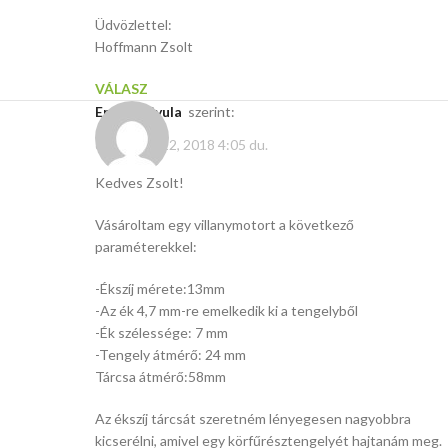
Üdvözlettel:
Hoffmann Zsolt
VÁLASZ
Erdélyi Gyula
szerint:
december 22, 2018 4:05 du.
Kedves Zsolt!
Vásároltam egy villanymotort a következő
paraméterekkel:
-Ékszíj mérete:13mm
-Az ék 4,7 mm-re emelkedik ki a tengelyből
-Ék szélessége: 7 mm
-Tengely átmérő: 24 mm
Tárcsa átmérő:58mm
Az ékszíj tárcsát szeretném lényegesen nagyobbra
kicserélni, amivel egy körfűrésztengelyét hajtanám meg.