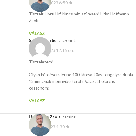
március 6, 2023 6:50 du.
Tisztelt Horti Úr! Nincs mit, szívesen! Üdv: Hoffmann
Zsolt
VÁLASZ
Strobli Norbert
szerint:
január 3, 2023 12:15 du.
Tiszteletem!
Olyan kérdésem lenne 400 tárcsa 20as tengelyre dupla
13mm szíjak mennyibe kerül ? Válaszát előre is
köszönöm!
VÁLASZ
Hoffmann Zsolt
szerint:
január 6, 2023 4:30 du.