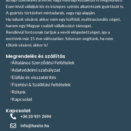
Ezen kívül vállaljuk kis és közepes szériás alkatrészek gyártását is.
A gyártás történhet mintadarab, vagy rajz alapján.
Ha nálunk vásárol, akkor nem egy külföldi, multinacionális céget,
hanem egy Magyar családi vállalkozást támogat.
Rendkívül fontosnak tartjuk a vevői elégedettséget, így a
mottónk már 15 éve változatlan: Szívesen segítünk, ha nem
tőlünk vásárol, akkor is!
Megrendelés és szállítás
Általános Szerződési Feltételek
Adatvédelmi szabályzat
Elállás és visszatérítés
Fizetési & Szállítási feltételek
Rólunk
Kapcsolat
Kapcsolat
+36 20 931 2694
info@hasito.hu