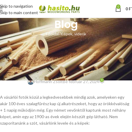
Skip to navigation
0
0
F
Skip to main content
Blog
Főoldal
Képek, videók
KÉPEK, VIDEÓK
Szalagfűrész lapvezető csere
egy muzeális Fiedler und Faber
gépen – vásárlói fotók
0
Hoffmann Zsolt
Be február 27, 2024
A vásárlói fotók közül a legkedvesebbek mindig azok, amelyeken egy
akár 100 éves szalagfűrész kap új alkatrészeket, hogy az örökkévalóság
+ 1 napig működjön még. Egy német vevőnktől kaptunk most néhány
képet, amin egy az 1900-as évek elején készült gép látható. Nem
szaporítanánk a szót, vásárlónk levele és a képek: