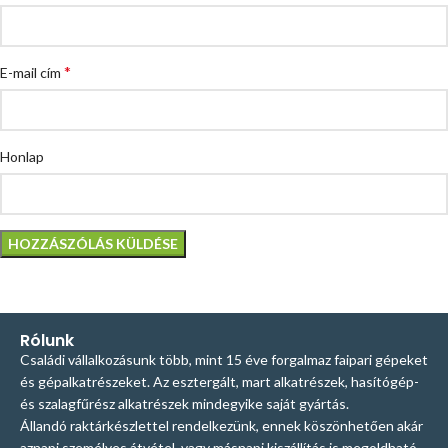
*
E-mail cím
Honlap
Rólunk
Családi vállalkozásunk több, mint 15 éve forgalmaz faipari gépeket
és gépalkatrészeket. Az esztergált, mart alkatrészek, hasítógép-
és szalagfűrész alkatrészek mindegyike saját gyártás.
Állandó raktárkészlettel rendelkezünk, ennek köszönhetően akár
aznapi személyes átvétel, vagy másnapi kiszállítás is megoldható.