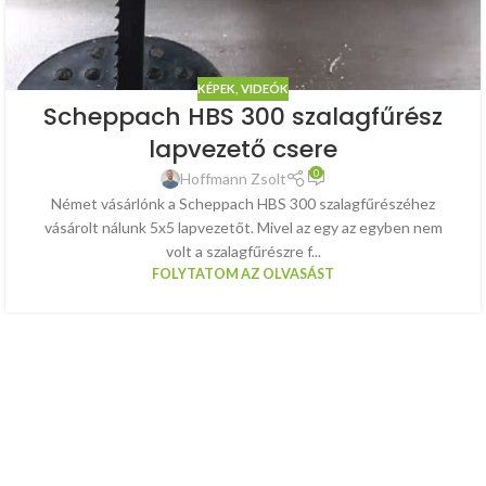
KÉPEK, VIDEÓK
Scheppach HBS 300 szalagfűrész
lapvezető csere
0
Hoffmann Zsolt
Német vásárlónk a Scheppach HBS 300 szalagfűrészéhez
vásárolt nálunk 5x5 lapvezetőt. Mivel az egy az egyben nem
volt a szalagfűrészre f...
FOLYTATOM AZ OLVASÁST