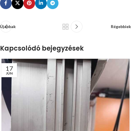
Újabbak
Régebbiek
Kapcsolódó bejegyzések
17
JÚN