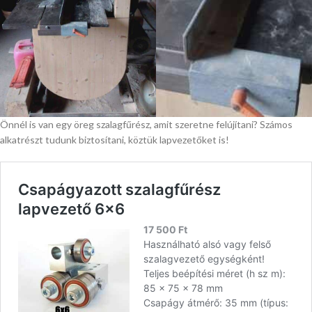
Önnél is van egy öreg szalagfűrész, amit szeretne felújítani? Számos
alkatrészt tudunk biztosítani, köztük lapvezetőket is!