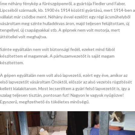
Íme néhány fénykép a fűrészgépemről, a gyártója Fiedler und Faber,
Lipcséből származik, kb. 1900 és 1914 közötti gyártású, mert 1914-ben a
vállalat már csődbe ment. Néhány évvel ezelőtt egy régi ácsműhelyből
vásároltam meg szinte hulladékvas áron, majd teljesen felújítottam, új
tengellyel, új csapágyakkal stb. A gépnek nem volt motorja, mert
áttétellel volt meghajtva.
Szinte egyáltalán nem volt biztonsági fedél, ezeket mind fából
készítettem el magamnak. A párhuzamvezetőt is saját magam
készítettem.
A gépen egyáltalán nem volt alsó lapvezető, ezért egy éve, amikor az
első lapvezetőt vásároltam Önöktől, először az alsó vezetés rögzítését
kellett kialakítanom. Most lecseréltem a gyári felső lapvezetőt is, így a
szalag teljesen tisztán, pontosan fut! Nagyon le vagyok nyűgözve!
Egyszerű, megfizethető és tökéletes minőségű.