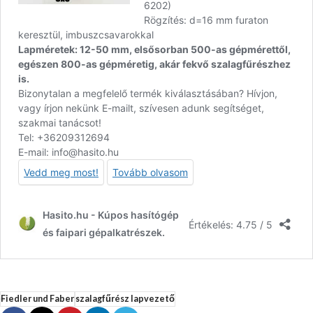
Fiedler und Faber
szalagfűrész lapvezető