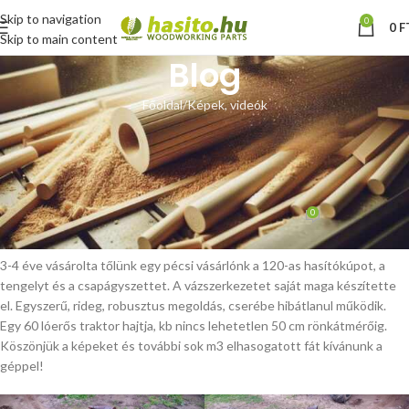
Skip to navigation
0
0
F
Skip to main content
Blog
Főoldal
Képek, videók
KÉPEK, VIDEÓK
Kúpos hasítógép 120-as
hasítókúppal – vásárlói fotók
0
Hoffmann Zsolt
Be március 7, 2024
3-4 éve vásárolta tőlünk egy pécsi vásárlónk a 120-as hasítókúpot, a
tengelyt és a csapágyszettet. A vázszerkezetet saját maga készítette
el. Egyszerű, rideg, robusztus megoldás, cserébe hibátlanul működik.
Egy 60 lóerős traktor hajtja, kb nincs lehetetlen 50 cm rönkátmérőig.
Köszönjük a képeket és további sok m3 elhasogatott fát kívánunk a
géppel!