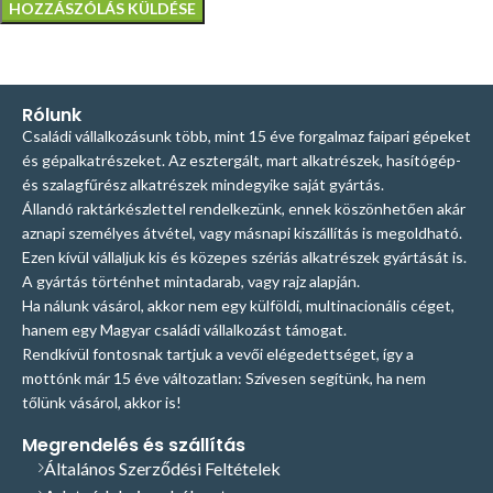
Rólunk
Családi vállalkozásunk több, mint 15 éve forgalmaz faipari gépeket
és gépalkatrészeket. Az esztergált, mart alkatrészek, hasítógép-
és szalagfűrész alkatrészek mindegyike saját gyártás.
Állandó raktárkészlettel rendelkezünk, ennek köszönhetően akár
aznapi személyes átvétel, vagy másnapi kiszállítás is megoldható.
Ezen kívül vállaljuk kis és közepes szériás alkatrészek gyártását is.
A gyártás történhet mintadarab, vagy rajz alapján.
Ha nálunk vásárol, akkor nem egy külföldi, multinacionális céget,
hanem egy Magyar családi vállalkozást támogat.
Rendkívül fontosnak tartjuk a vevői elégedettséget, így a
mottónk már 15 éve változatlan: Szívesen segítünk, ha nem
tőlünk vásárol, akkor is!
Megrendelés és szállítás
Általános Szerződési Feltételek