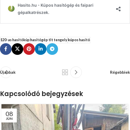
120-as hasítókúp
hasítógép tlt tengely
kúpos hasító
Újabbak
Régebbiek
Kapcsolódó bejegyzések
08
JÚN