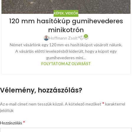
KÉPEK, VIDEÓK
120 mm hasítókúp gumihevederes
minikotrón
0
Hoffmann Zsolt
Német vásárlónk egy 120 mm-es hasítókúpot vásárolt nálunk.
A vásárlás előtti levelezésből kiderült, hogy a kúpot egy
gumihevederes mini...
FOLYTATOM AZ OLVASÁST
Vélemény, hozzászólás?
*
Az e-mail címet nem tesszük közzé.
A kötelező mezőket
karakterrel
jelöltük
*
Hozzászólás