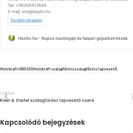
Holzkraft HBS 533
Holzkraft szalagfűrész
szalagfűrész lapvezető
Újabbak
Klein & Stiefel szalagfűrész lapvezető csere
Kapcsolódó bejegyzések
17
JÚN