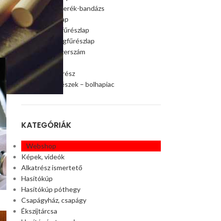
Szalagfűrészkerék-bandázs
Szalagfűrészlap
Faipari szalagfűrészlap
Húsipari szalagfűrészlap
Faipari gép, szerszám
Ágaprító
Offroad alkatrész
Akciós alkatrészek – bolhapiac
KATEGÓRIÁK
Webshop
Képek, videók
Alkatrész ismertető
Hasítókúp
Hasítókúp póthegy
Csapágyház, csapágy
Ékszíjtárcsa