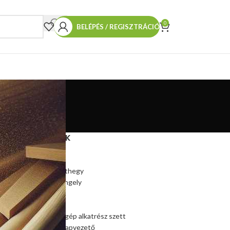
0
BELÉPÉS / REGISZTRÁCIÓ
TERMÉKEINK
Hasítókúp
Hasítókúp póthegy
Hasítógép tengely
Ékszíjtárcsa
Csapágy
Kúpos hasítógép alkatrész szett
na
Szalagfűrész lapvezető