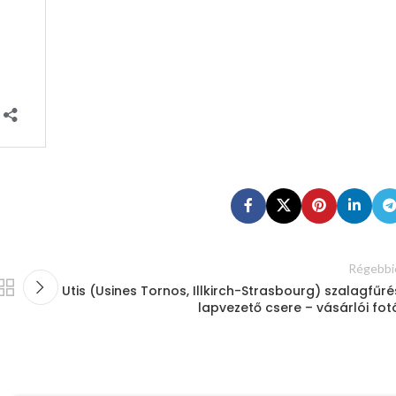
Régebbi
Utis (Usines Tornos, Illkirch-Strasbourg) szalagfűré
lapvezető csere – vásárlói fot
12
MÁJ