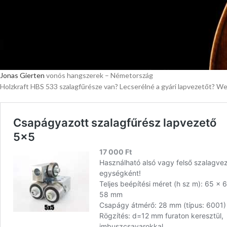
Jonas Gierten
vonós hangszerek – Németország
Holzkraft HBS 533 szalagfűrésze van? Lecserélné a gyári lapvezetőt? 