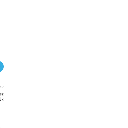
ek
sz
ók
05
MÁJ