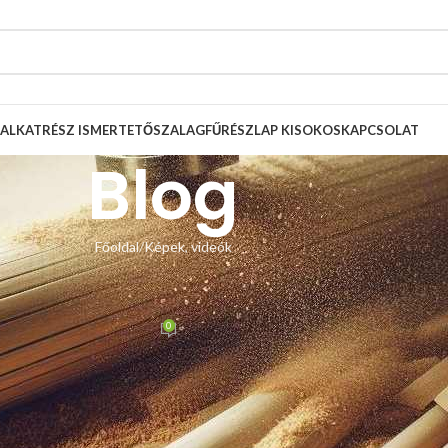
ALKATRÉSZ ISMERTETŐ
SZALAGFŰRÉSZLAP KISOKOS
KAPCSOLAT
Blog
Főoldal
Képek, videók
, VIDEÓK
ető csere – vásárlói fotók
0
 Zsolt
Be február 22, 2025
s lecserélik a szalagfűrészük lapvezetőit az általunk gyártottra.
yében is, ahol a Holzkraft HBS 533 típusú szalagfűrészen szerették vol
 az 5×5-ös lapvezetőt lehetne az excenteres tartókonzolunk segítségével