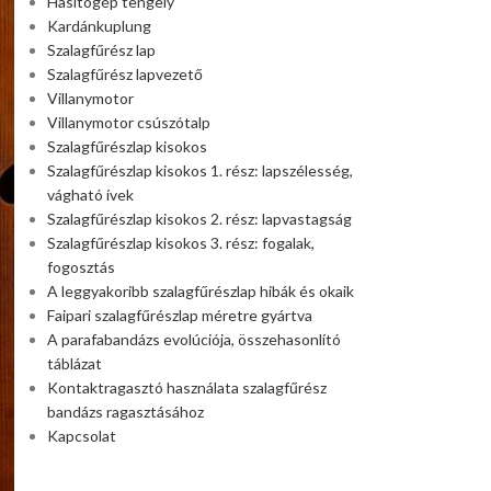
Hasítógép tengely
Kardánkuplung
Szalagfűrész lap
Szalagfűrész lapvezető
Villanymotor
Villanymotor csúszótalp
Szalagfűrészlap kisokos
Szalagfűrészlap kisokos 1. rész: lapszélesség,
vágható ívek
Szalagfűrészlap kisokos 2. rész: lapvastagság
Szalagfűrészlap kisokos 3. rész: fogalak,
fogosztás
A leggyakoribb szalagfűrészlap hibák és okaik
Faipari szalagfűrészlap méretre gyártva
A parafabandázs evolúciója, összehasonlító
táblázat
Kontaktragasztó használata szalagfűrész
bandázs ragasztásához
Kapcsolat