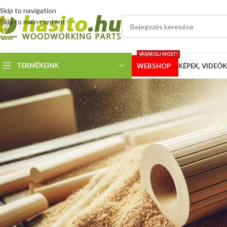
Skip to navigation
Skip to main content
VÁSÁROLJ MOST!
TERMÉKEINK
WEBSHOP
KÉPEK, VIDEÓK
KÉPEK
Holzkraft HBS 533 lapvez
Megosztotta
Hoffmann
A legjobb bizonyíték a lapvezetőink minőségére, amikor hangszerkészítők i
Így történt ez
Jonas Gierten
, németországi vonóshangszer készítő műhel
a lapvezetést javítani. A gépen rendelkezésre álló hely szűkös, viszont