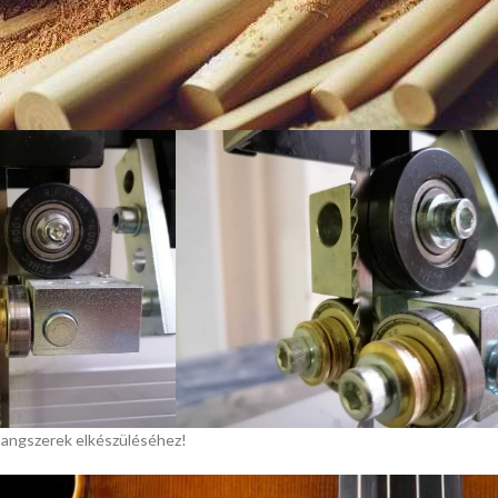
álnak.
r el a lapvezető, így megoldás mi lett? Egy kis házi barkács, amíg meg
ldás ideiglenes, viszont működik és ez a fő!
 hangszerek elkészüléséhez!