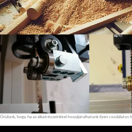
egyszerűen beépíteni és kizárólag keskeny, 6 mm-es fűrészlapokat haszn
Mivel oldalsó megvezetéshez csak egy csapágy lehet fent, másképp nem fé
nem küldjük a külön legyártott rövidebb csapágytartó hüvelyeket. A mego
Örülünk, hogy, ha az alkatrészeinkkel hozzájárulhatunk ilyen csodálatos