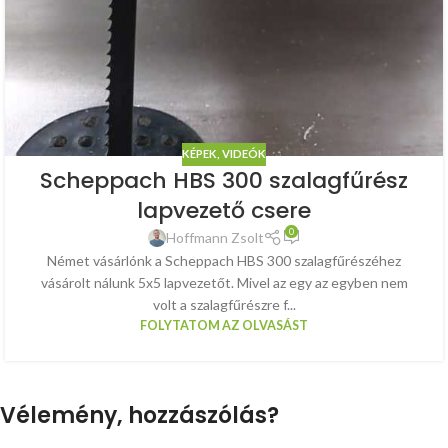
KÉPEK, VIDEÓK
Scheppach HBS 300 szalagfűrész
lapvezető csere
0
Hoffmann Zsolt
Német vásárlónk a Scheppach HBS 300 szalagfűrészéhez
vásárolt nálunk 5x5 lapvezetőt. Mivel az egy az egyben nem
volt a szalagfűrészre f...
FOLYTATOM AZ OLVASÁST
Vélemény, hozzászólás?