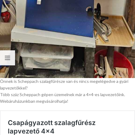
Önnek is Scheppach szalagfűrésze van és nincs megelégedve a gyári
lapvezetőkkel?
Több száz Scheppach gépen üzemelnek már a 4×4-es lapvezetőink.
Webáruházunkban megvásárolhatja!