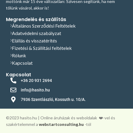
mottónk már 15 éve változatlan: Szívesen segítünk, ha nem
tőlünk vásárol, akkor is!
Megrendelés és szállítás
Általános Szerződési Feltételek
Adatvédelmi szabályzat
Elállás és visszatérítés
Fizetési & Szállítási feltételek
Rólunk
Kapcsolat
Kapcsolat
+36 20 931 2694
info@hasito.hu
7936 Szentlászló, Kossuth u. 10/A.
©️2023 hasito.hu | Online áruházak és weboldalak
❤️-vel és
szakértelemmel a
webstartconsulting.hu
-tól