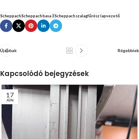
Scheppach
Scheppach basa 3
Scheppach szalagfűrész lapvezető
Újabbak
Régebbiek
Kapcsolódó bejegyzések
17
JÚN