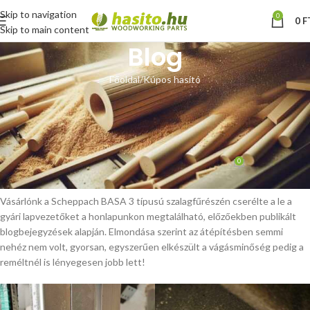
Skip to navigation
0
0
F
Skip to main content
Blog
Főoldal
Kúpos hasító
KÚPOS HASÍTÓ
Scheppach BASA 3 lapvezető
csere – vásárlói fotók
0
Hoffmann Zsolt
Be február 14, 2025
Vásárlónk a Scheppach BASA 3 típusú szalagfűrészén cserélte a le a
gyári lapvezetőket a honlapunkon megtalálható, előzőekben publikált
blogbejegyzések alapján. Elmondása szerint az átépítésben semmi
nehéz nem volt, gyorsan, egyszerűen elkészült a vágásminőség pedig a
reméltnél is lényegesen jobb lett!