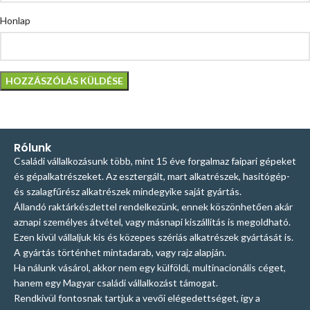
Honlap
Rólunk
Családi vállalkozásunk több, mint 15 éve forgalmaz faipari gépeket
és gépalkatrészeket. Az esztergált, mart alkatrészek, hasítógép-
és szalagfűrész alkatrészek mindegyike saját gyártás.
Állandó raktárkészlettel rendelkezünk, ennek köszönhetően akár
aznapi személyes átvétel, vagy másnapi kiszállítás is megoldható.
Ezen kívül vállaljuk kis és közepes szériás alkatrészek gyártását is.
A gyártás történhet mintadarab, vagy rajz alapján.
Ha nálunk vásárol, akkor nem egy külföldi, multinacionális céget,
hanem egy Magyar családi vállalkozást támogat.
Rendkívül fontosnak tartjuk a vevői elégedettséget, így a