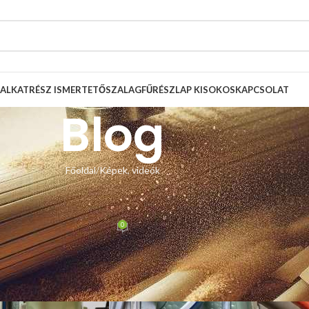
ALKATRÉSZ ISMERTETŐ
SZALAGFŰRÉSZLAP KISOKOS
KAPCSOLAT
Blog
Főoldal
Képek, videók
, VIDEÓK
lagfűrész lapvezető csere
0
Zsolt
Be november 21, 2024
 4×4-es lapvezetőinkre. Az átépítés ezen a fűrészgépen is egyszerű volt. 
gzítés.