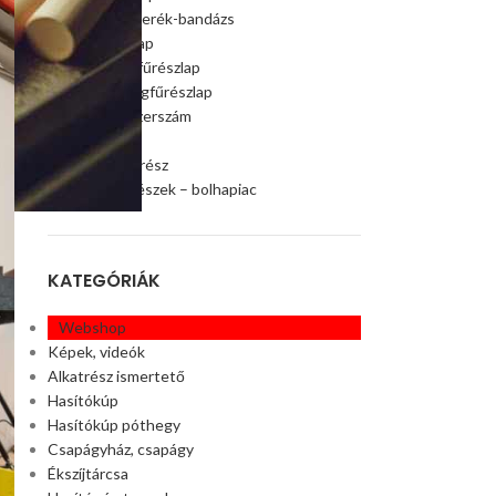
Szalagfűrészkerék-bandázs
Szalagfűrészlap
Faipari szalagfűrészlap
Húsipari szalagfűrészlap
Faipari gép, szerszám
Ágaprító
Offroad alkatrész
Akciós alkatrészek – bolhapiac
KATEGÓRIÁK
Webshop
Képek, videók
Alkatrész ismertető
Hasítókúp
Hasítókúp póthegy
Csapágyház, csapágy
Ékszíjtárcsa