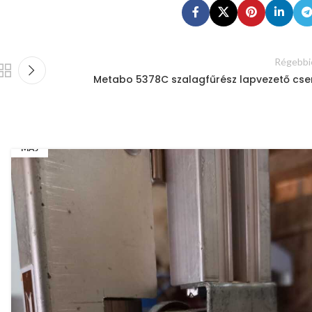
Régebbi
Metabo 5378C szalagfűrész lapvezető cse
12
MÁJ