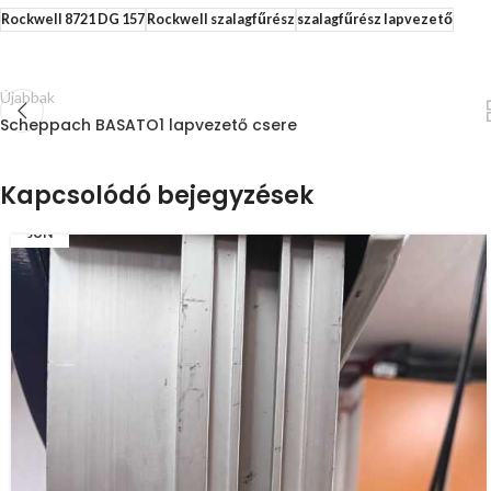
Rockwell 8721 DG 157
Rockwell szalagfűrész
szalagfűrész lapvezető
Újabbak
Scheppach BASATO1 lapvezető csere
Kapcsolódó bejegyzések
17
JÚN