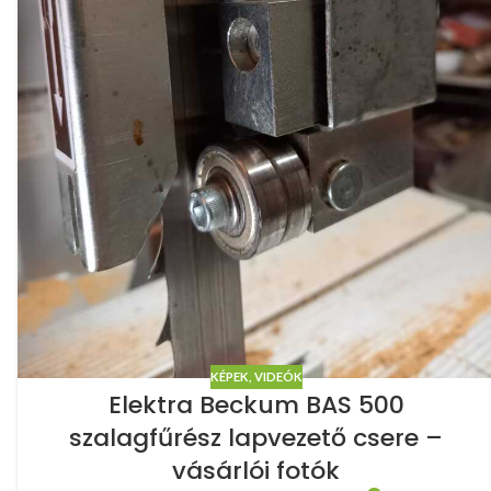
KÉPEK, VIDEÓK
Elektra Beckum BAS 500
szalagfűrész lapvezető csere –
vásárlói fotók