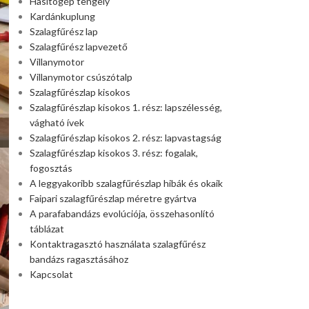
Hasítógép tengely
Kardánkuplung
Szalagfűrész lap
Szalagfűrész lapvezető
Villanymotor
Villanymotor csúszótalp
Szalagfűrészlap kisokos
Szalagfűrészlap kisokos 1. rész: lapszélesség,
vágható ívek
Szalagfűrészlap kisokos 2. rész: lapvastagság
Szalagfűrészlap kisokos 3. rész: fogalak,
fogosztás
A leggyakoribb szalagfűrészlap hibák és okaik
Faipari szalagfűrészlap méretre gyártva
A parafabandázs evolúciója, összehasonlító
táblázat
Kontaktragasztó használata szalagfűrész
bandázs ragasztásához
Kapcsolat