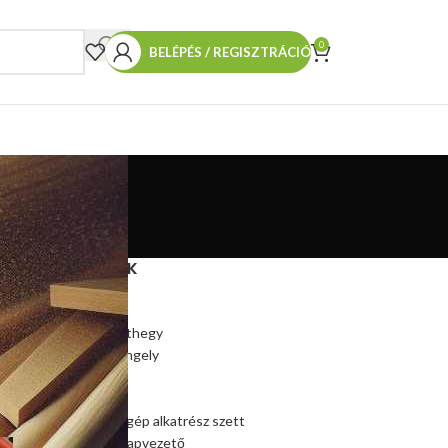
0
BELÉPÉS / REGISZTRÁCIÓ
TERMÉKEINK
Hasítókúp
Hasítókúp póthegy
Hasítógép tengely
Ékszíjtárcsa
A
Csapágy
Kúpos hasítógép alkatrész szett
Szalagfűrész lapvezető