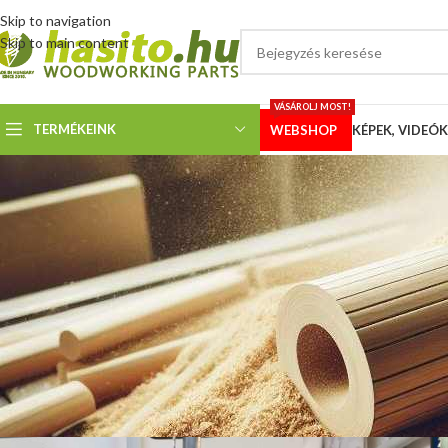
Skip to navigation
Skip to main content
VÁSÁROLJ MOST!
TERMÉKEINK
WEBSHOP
KÉPEK, VIDEÓK
KÉPEK
Rockwell 8721 DG 157 sza
Megosztotta
Hoffmann 
Vevőnk, egy régi Rockwell asztali szalagfűrész lapvezetőit cserélte le a
lapvezető nem használt egyéb furtain keresztül, csavarokkal történt a rö