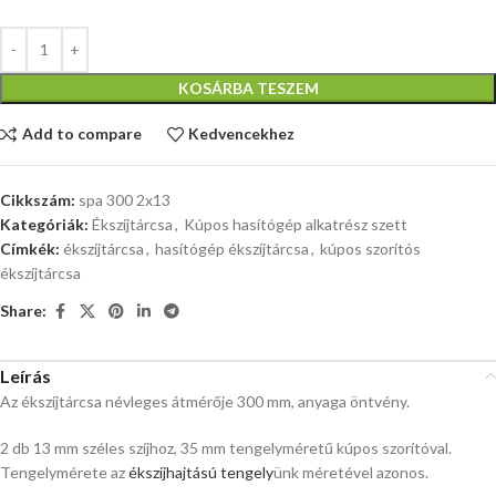
KOSÁRBA TESZEM
Add to compare
Kedvencekhez
Cikkszám:
spa 300 2x13
Kategóriák:
Ékszíjtárcsa
,
Kúpos hasítógép alkatrész szett
Címkék:
ékszíjtárcsa
,
hasítógép ékszíjtárcsa
,
kúpos szorítós
ékszíjtárcsa
Share:
Leírás
Az ékszíjtárcsa névleges átmérője 300 mm, anyaga öntvény.
2 db 13 mm széles szíjhoz, 35 mm tengelyméretű kúpos szorítóval.
Tengelymérete az
ékszíjhajtású tengely
ünk méretével azonos.