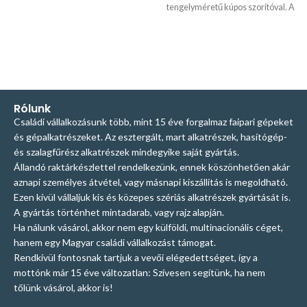
tengelyméretű kúpos szorítóval. A
munka az esetleges beszerzési
kúpos szorító anyaga acél. Az ár
nehézségek miatt, 2 db-os
tartalmazza a megfelelő méretű
szettekben kínáljuk a megfelelő
kúpos szorítót és a reteszt a
golyóscsapágyakat, amiket
reteszhoronyba. Kúpos hasítógép
érdemes a hasítógép
esetén 4 kW motorteljesítménytől
alkatrészekkel együtt
ajánljuk. Amennyiben más
megrendelni, így a tartalék
paraméterű ékszíjtárcsát szeretne
csapágyak azonnal kéznél lesznek.
Rólunk
vásárolni, kérjük érdeklődjön
A szett az aktuálisan készleten lévő
Családi vállalkozásunk több, mint 15 éve forgalmaz faipari gépeket
elérhetőségeinken.
csapágyainkból kerül
és gépalkatrészeket. Az esztergált, mart alkatrészek, hasítógép-
összeállításra
Tehát, ha ebből 1-
és szalagfűrész alkatrészek mindegyike saját gyártás.
et helyez a kosárba, 2 darab
Állandó raktárkészlettel rendelkezünk, ennek köszönhetően akár
golyóscsapágyat kap.
Szívesen
aznapi személyes átvétel, vagy másnapi kiszállítás is megoldható.
segítünk a megfelelő alkatrészek
Ezen kívül vállaljuk kis és közepes szériás alkatrészek gyártását is.
kiválasztásában. Ha kérdése merül
A gyártás történhet mintadarab, vagy rajz alapján.
fel, kérjük, írjon nekünk, vagy
Ha nálunk vásárol, akkor nem egy külföldi, multinacionális céget,
hívhat is minket. Bizonytalan a
megfelelő termék
hanem egy Magyar családi vállalkozást támogat.
kiválasztásában? Hívjon, vagy írjon
Rendkívül fontosnak tartjuk a vevői elégedettséget, így a
nekünk E-mailt, szívesen adunk
mottónk már 15 éve változatlan: Szívesen segítünk, ha nem
segítséget, szakmai tanácsot! Tel:
tőlünk vásárol, akkor is!
+36209312694
E-mail: