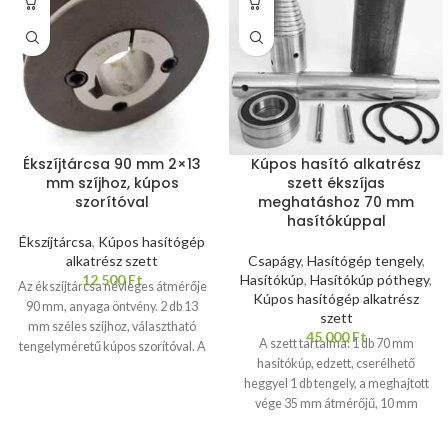
Ékszíjtárcsa 90 mm 2×13
Kúpos hasító alkatrész
mm szíjhoz, kúpos
szett ékszíjas
szorítóval
meghatáshoz 70 mm
hasítókúppal
Ékszíjtárcsa
,
Kúpos hasítógép
alkatrész szett
Csapágy
,
Hasítógép tengely
,
12 500
Ft
Hasítókúp
,
Hasítókúp póthegy
,
Az ékszíjtárcsa névleges átmérője
Kúpos hasítógép alkatrész
90 mm, anyaga öntvény. 2 db 13
szett
mm széles szíjhoz, választható
45 000
Ft
A szett tartalma: 1 db 70 mm
tengelyméretű kúpos szorítóval. A
hasítókúp, edzett, cserélhető
kúpos szorító anyaga acél. Az ár
heggyel 1 db tengely, a meghajtott
tartalmazza a megfelelő méretű
vége 35 mm átmérőjű, 10 mm
kúpos szorítót és a reteszt a
széles núttal ékszíjtárcsához 1 db
reteszhoronyba. Kúpos hasítógép
csapágyszett 2 db rögzítő stift a kúp
esetén 4 kW motorteljesítményig