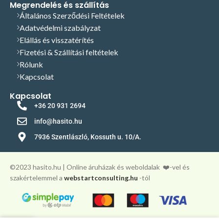
info@hasito.hu
Megrendelés és szállítás
Általános Szerződési Feltételek
Adatvédelmi szabályzat
Elállás és visszatérítés
Fizetési & Szállítási feltételek
Rólunk
Kapcsolat
Kapcsolat
+36 20 931 2694
info@hasito.hu
7936 Szentlászló, Kossuth u. 10/A.
©️2023 hasito.hu | Online áruházak és weboldalak
❤️-vel és
szakértelemmel a
webstartconsulting.hu
-tól