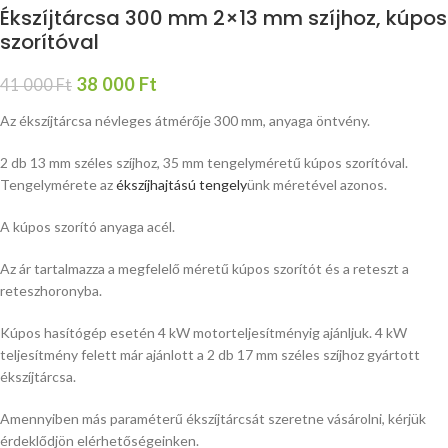
Ékszíjtárcsa 300 mm 2×13 mm szíjhoz, kúpos
szorítóval
38 000
Ft
41 000
Ft
Az ékszíjtárcsa névleges átmérője 300 mm, anyaga öntvény.
2 db 13 mm széles szíjhoz, 35 mm tengelyméretű kúpos szorítóval.
Tengelymérete az
ékszíjhajtású tengely
ünk méretével azonos.
A kúpos szorító anyaga acél.
Az ár tartalmazza a megfelelő méretű kúpos szorítót és a reteszt a
reteszhoronyba.
Kúpos hasítógép esetén 4 kW motorteljesítményig ajánljuk. 4 kW
teljesítmény felett már ajánlott a 2 db 17 mm széles szíjhoz gyártott
ékszíjtárcsa.
Amennyiben más paraméterű ékszíjtárcsát szeretne vásárolni, kérjük
érdeklődjön elérhetőségeinken.