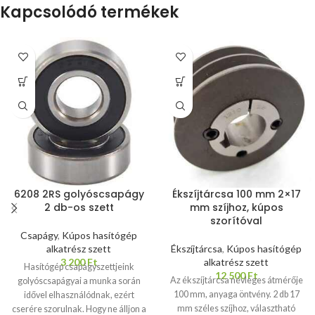
Kapcsolódó termékek
tengelyre rögzítéséhez
ajánljuk. 4 kW teljesítmény felett
már ajánlott a 2 db 17 mm széles
szíjhoz gyártott ékszíjtárcsa.
Amennyiben más paraméterű
ékszíjtárcsát szeretne vásárolni,
kérjük érdeklődjön
elérhetőségeinken.
6208 2RS golyóscsapágy
Ékszíjtárcsa 100 mm 2×17
2 db-os szett
mm szíjhoz, kúpos
szorítóval
Csapágy
,
Kúpos hasítógép
alkatrész szett
Ékszíjtárcsa
,
Kúpos hasítógép
3 200
Ft
alkatrész szett
Hasítógép csapágyszettjeink
12 500
Ft
Az ékszíjtárcsa névleges átmérője
golyóscsapágyai a munka során
100 mm, anyaga öntvény. 2 db 17
idővel elhasználódnak, ezért
mm széles szíjhoz, választható
cserére szorulnak. Hogy ne álljon a