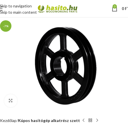
Skip to navigation
0
0
F
Skip to main content
-7%
Nagyításhoz kattints ide
Kezdőlap
Kúpos hasítógép alkatrész szett