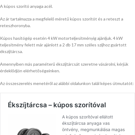
A kúpos szorító anyaga acél.
Az ár tartalmazza a megfelelő méretű kúpos szorítót és a reteszt a
reteszhoronyba.
Kúpos hasítógép esetén 4 kW motorteljesítményig ajánljuk. 4 kW
teljesítmény felett már ajánlott a 2 db 17 mm széles szíjhoz gyártott
ékszíjtárcsa.
Amennyiben más paraméterű ékszíjtárcsát szeretne vásárolni, kérjük
érdeklődjön elérhetőségeinken.
Az összeszerelés menetéről az alábbi oldalunkon talál képes útmutatót: