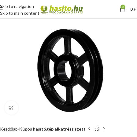
Skip to navigation
0
0
F
Skip to main content
Nagyításhoz kattints ide
Kezdőlap
Kúpos hasítógép alkatrész szett