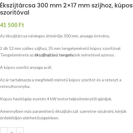
Ékszíjtárcsa 300 mm 2×17 mm szíjhoz, kúpos
szorítóval
41 500
Ft
Az ékszíjtárcsa névleges átmérője 300 mm, anyaga öntvény.
2 db 13 mm széles szíjhoz, 35 mm tengelyméretű kúpos szorítóval.
Tengelymérete az
ékszíjhajtású tengely
ünk méretével azonos.
A kúpos szorító anyaga acél.
Az ár tartalmazza a megfelelő méretű kúpos szorítót és a reteszt a
reteszhoronyba.
Kúpos hasítógép esetén 4 kW motorteljesítménytől ajánljuk.
Amennyiben más paraméterű ékszíjtárcsát szeretne vásárolni, kérjük
érdeklődjön elérhetőségeinken.