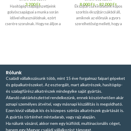
3 200
Ft
8 000
Ft
–
82 000
Ft
Hasítógép csapágyszettjeink
Ékszíjtárcsa kínálatunk kúpos
golyóscsapágyai a munka során
szorítós ékszíjtárcsákból áll,
idővel elhasználódnak, ezért
amiknek az előnyük a gyors
cserére szorulnak. Hogy ne álljon a
szerelhetőség mellett, hogy a
munka az esetleges beszerzési
kúpos szorítóelem cseréjével
nehézségek miatt, 2 db-os
ugyanaz a tárcsa más méretű
szettekben kínáljuk a megfelelő
tengelyre is felszerelhető. A kúpos
golyóscsapágyakat, amiket
szorítós ékszíjtárcsák a kiváló
érdemes a hasítógép
anyagminőségnek és a magas
alkatrészekkel együtt
minőségű megmunkálásnak
megrendelni, így a tartalék
köszönhetően mind otthoni, mind
csapágyak azonnal kéznél lesznek.
pedig nagyipari felhasználásra
Rólunk
A szett az aktuálisan készleten lévő
alkalmasak. A tárcsák anyaga vas
Családi vállalkozásunk több, mint 15 éve forgalmaz faipari gépeket
csapágyainkból kerül
öntvény, fényes feketére festve, a
és gépalkatrészeket. Az esztergált, mart alkatrészek, hasítógép-
összeállításra
Tehát, ha ebből 1-
kúpos szorítók anyaga acél,
és szalagfűrész alkatrészek mindegyike saját gyártás.
et helyez a kosárba, 2 darab
feketére foszfátozva.
Állandó raktárkészlettel rendelkezünk, ennek köszönhetően akár
golyóscsapágyat kap.
Szívesen
Megrendelés menete:
- A
aznapi személyes átvétel, vagy másnapi kiszállítás is megoldható.
segítünk a megfelelő alkatrészek
legördülő listából válaszd ki az
Ezen kívül vállaljuk kis és közepes szériás alkatrészek gyártását is.
kiválasztásában. Ha kérdése merül
ékszíjtárcsa átmérőt
- ezután az
A gyártás történhet mintadarab, vagy rajz alapján.
fel, kérjük, írjon nekünk, vagy
ékpályák számát, azaz hány szíj
Ha nálunk vásárol, akkor nem egy külföldi, multinacionális céget,
hívhat is minket. Bizonytalan a
fusson az ékszíjtárcsán
- végül
megfelelő termék
pedig a tengely átmérőjét,
hanem egy Magyar családi vállalkozást támogat.