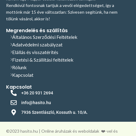
kiválasztásában? Hívjon, vagy írjon
amire az ékszíjtárcsát
Rendkívül fontosnak tartjuk a vevői elégedettséget, így a
nekünk E-mailt, szívesen adunk
szeretnéd felszerelni.
Fontos!
mottónk már 15 éve változatlan: Szívesen segítünk, ha nem
segítséget, szakmai tanácsot! Tel:
Amennyiben a listában nem
tőlünk vásárol, akkor is!
+36209312694
E-mail:
szereplő paraméterekkel
info@hasito.hu
rendelkező ékszíjtárcsát
Megrendelés és szállítás
szeretnél vásárolni, akár
Általános Szerződési Feltételek
átmérőbeli a különbség, akár
Adatvédelmi szabályzat
collos szabványú tengelyméret
Elállás és visszatérítés
az adott, keress minket
elérhetőségeinken és segítünk!
Fizetési & Szállítási feltételek
Rólunk
Kapcsolat
Kapcsolat
+36 20 931 2694
info@hasito.hu
7936 Szentlászló, Kossuth u. 10/A.
©️2023 hasito.hu | Online áruházak és weboldalak
❤️-vel és