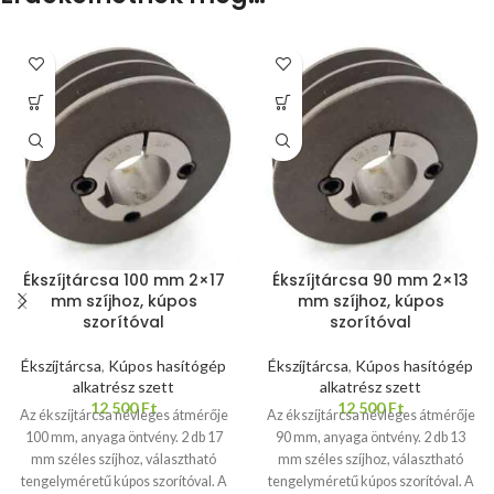
Ékszíjtárcsa 100 mm 2×17
Ékszíjtárcsa 90 mm 2×13
mm szíjhoz, kúpos
mm szíjhoz, kúpos
szorítóval
szorítóval
Ékszíjtárcsa
,
Kúpos hasítógép
Ékszíjtárcsa
,
Kúpos hasítógép
alkatrész szett
alkatrész szett
12 500
Ft
12 500
Ft
Az ékszíjtárcsa névleges átmérője
Az ékszíjtárcsa névleges átmérője
100 mm, anyaga öntvény. 2 db 17
90 mm, anyaga öntvény. 2 db 13
mm széles szíjhoz, választható
mm széles szíjhoz, választható
tengelyméretű kúpos szorítóval. A
tengelyméretű kúpos szorítóval. A