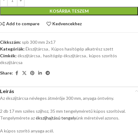
KOSÁRBA TESZEM
Add to compare
Kedvencekhez
Cikkszám:
spb 300 mm 2x17
Kategóriák:
Ékszíjtárcsa
,
Kúpos hasítógép alkatrész szett
Címkék:
ékszíjtárcsa
,
hasítógép ékszíjtárcsa
,
kúpos szorítós
ékszíjtárcsa
Share:
Leírás
Az ékszíjtárcsa névleges átmérője 300 mm, anyaga öntvény.
2 db 17 mm széles szíjhoz, 35 mm tengelyméretű kúpos szorítóval.
Tengelymérete az
ékszíjhajtású tengely
ünk méretével azonos.
A kúpos szorító anyaga acél.