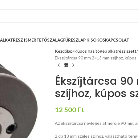
ALKATRÉSZ ISMERTETŐ
SZALAGFŰRÉSZLAP KISOKOS
KAPCSOLAT
Kezdőlap
Kúpos hasítógép alkatrész szett
Ékszíjtárcsa 90 mm 2×13 mm szíjhoz, kúpos 
Ékszíjtárcsa 9
szíjhoz, kúpos s
12 500
Ft
Az ékszíjtárcsa névleges átmérője 90 mm, 
2 db 13 mm széles szíjhoz, választható ten