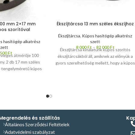
 100 mm 2×17 mm
Ékszíjtárcsa 13 mm széles ékszíjhoz
pos szorítóval
Ékszíjtárcsa
,
Kúpos hasítógép alkatrész
 hasítógép alkatrész
szett
szett
8 000
Ft
–
82 000
Ft
Ékszíjtárcsa kínálatunk kúpos szorítós
 500
Ft
névleges átmérője 100
ékszíjtárcsákból áll, amiknek az előnyük a
ny. 2 db 17 mm széles
gyors szerelhetőség mellett, hogy a kúpos
tó tengelyméretű kúpos
szorítóelem cseréjével ugyanaz a tárcsa
 szorító anyaga acél. Az
más méretű tengelyre is felszerelhető. A
megfelelő méretű kúpos
kúpos szorítós ékszíjtárcsák a kiváló
eszt a reteszhoronyba.
anyagminőségnek és a magas minőségű
gép esetén 4 kW
megmunkálásnak köszönhetően mind
ménytől ajánljuk.
otthoni, mind pedig nagyipari
raméterű ékszíjtárcsát
felhasználásra alkalmasak. A tárcsák
i, kérjük érdeklődjön
anyaga vas öntvény, fényes feketére
Megrendelés és szállítás
Kap
őségeinken.
festve, a kúpos szorítók anyaga acél,
Általános Szerződési Feltételek
feketére foszfátozva.
Megrendelés
Adatvédelmi szabályzat