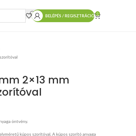
0
BELÉPÉS / REGISZTRÁCIÓ
szorítóval
0 mm 2×13 mm
zorítóval
anyaga öntvény.
gelyméretű kúpos szorítóval. A kúpos szorító anyaga