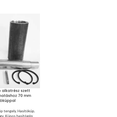
 alkatrész szett
ghatáshoz 70 mm
tókúppal
p tengely
,
Hasítókúp
,
gy
,
Kúpos hasítógép