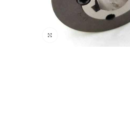
Nagyításhoz kattints ide