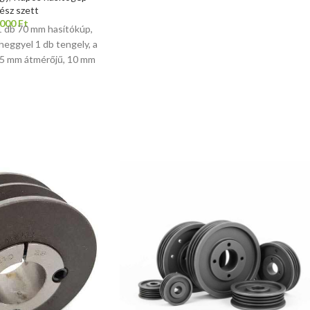
rész szett
 000
Ft
 1 db 70 mm hasítókúp,
heggyel 1 db tengely, a
5 mm átmérőjű, 10 mm
kszíjtárcsához 1 db
b rögzítő stift a kúp
 rögzítéséhez