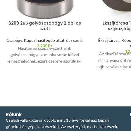
6208 2RS golyóscsapágy 2 db-os
Ékszíjtárcsa
szett
szíjhoz, kú
Csapágy
,
Kúpos hasítógép alkatrész szett
Ékszíjtárcsa
,
Kúpos
3 200
Ft
Hasítógép csapágyszettjeink
12
Az ékszíjtárcsa 
golyóscsapágyai a munka során idővel
mm, anyaga öntvé
elhasználódnak, ezért cserére szorulnak.
szíjhoz, választha
Hogy ne álljon a munka az esetleges
szorítóval. A kúpos
beszerzési nehézségek miatt, 2 db-os
ár tartalmazza a 
szettekben kínáljuk a megfelelő
szorítót és a ret
golyóscsapágyakat, amiket érdemes a
Kúpos hasító
hasítógép alkatrészekkel együtt
motorteljesít
megrendelni, így a tartalék csapágyak
Amennyiben más pa
azonnal kéznél lesznek. A szett az
szeretne vásároln
aktuálisan készleten lévő csapágyainkból
Rólunk
elérhet
kerül összeállításra
Tehát, ha ebből 1-et
Családi vállalkozásunk több, mint 15 éve forgalmaz faipari
helyez a kosárba, 2 darab
gépeket és gépalkatrészeket. Az esztergált, mart alkatrészek,