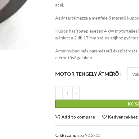
acél.
Az ár tartalmazza a megfelelő méretű kúpos 
Kúpos hasítógép esetén 4 kW motorteljesít
ajánlott a 2 db 17 mm széles szíjhoz gyártott
Amennyiben más paraméterű ékszíjtárcsát s
elérhetőségeinken.
MOTOR TENGELY ÁTMÉRŐ
KOS
Add to compare
Kedvencekhez
Cikkszám:
spa 90 2x13