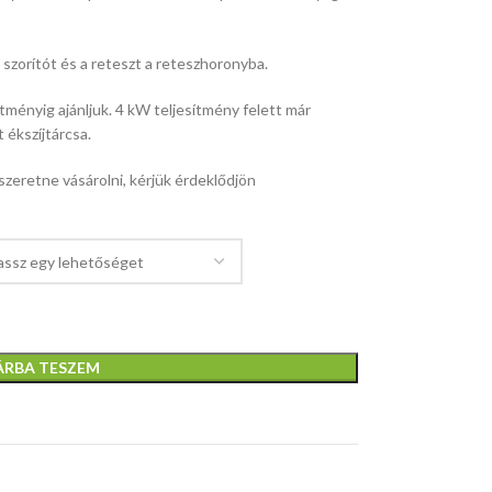
szorítót és a reteszt a reteszhoronyba.
ményig ajánljuk. 4 kW teljesítmény felett már
 ékszíjtárcsa.
zeretne vásárolni, kérjük érdeklődjön
ÁRBA TESZEM