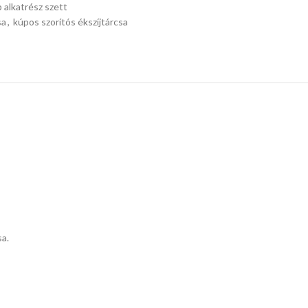
 alkatrész szett
sa
,
kúpos szorítós ékszíjtárcsa
sa.