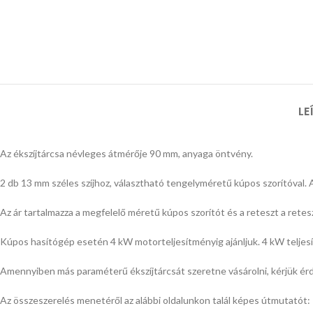
LE
Az ékszíjtárcsa névleges átmérője 90 mm, anyaga öntvény.
2 db 13 mm széles szíjhoz, választható tengelyméretű kúpos szorítóval. 
Az ár tartalmazza a megfelelő méretű kúpos szorítót és a reteszt a rete
Kúpos hasítógép esetén 4 kW motorteljesítményig ajánljuk. 4 kW teljesít
Amennyiben más paraméterű ékszíjtárcsát szeretne vásárolni, kérjük ér
Az összeszerelés menetéről az alábbi oldalunkon talál képes útmutatót: