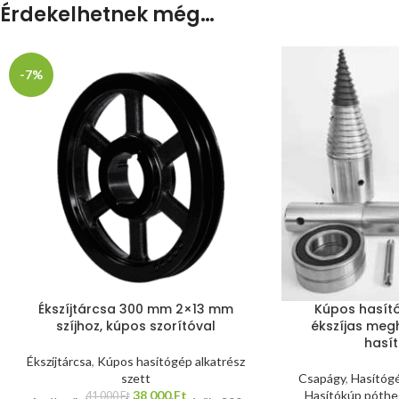
Érdekelhetnek még…
-7%
Ékszíjtárcsa 300 mm 2×13 mm
Kúpos hasító
szíjhoz, kúpos szorítóval
ékszíjas me
hasí
Ékszíjtárcsa
,
Kúpos hasítógép alkatrész
szett
Csapágy
,
Hasítógé
38 000
Ft
Hasítókúp póthe
41 000
Ft