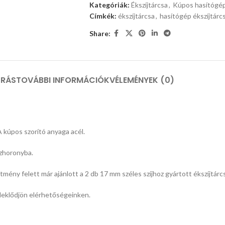
Kategóriák:
Ékszíjtárcsa
,
Kúpos hasítógép
Címkék:
ékszíjtárcsa
,
hasítógép ékszíjtárc
Share:
ÍRÁS
TOVÁBBI INFORMÁCIÓK
VÉLEMÉNYEK (0)
A kúpos szorító anyaga acél.
szhoronyba.
mény felett már ajánlott a 2 db 17 mm széles szíjhoz gyártott ékszíjtárc
deklődjön elérhetőségeinken.