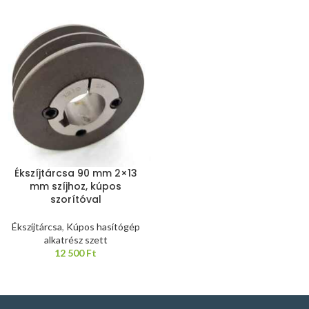
Ékszíjtárcsa 90 mm 2×13
mm szíjhoz, kúpos
szorítóval
Ékszíjtárcsa
,
Kúpos hasítógép
alkatrész szett
12 500
Ft