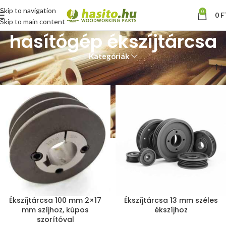
Skip to navigation
0
0
F
Skip to main content
hasítógép ékszíjtárcsa
Kategóriák
Kezdőlap
“hasítógép ékszíjtárcsa” címkével rendelkező termékek
Ékszíjtárcsa 100 mm 2×17
Ékszíjtárcsa 13 mm széles
mm szíjhoz, kúpos
ékszíjhoz
szorítóval