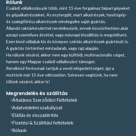
Rólunk
Családi vállalkozásunk több, mint 15 éve forgalmaz faipari gépeket
és gépalkatrészeket. Az esztergált, mart alkatrészek, hasítógép-
és szalagfűrész alkatrészek mindegyike saját gyártás.
Állandó raktárkészlettel rendelkezünk, ennek köszönhetően akár
aznapi személyes átvétel, vagy másnapi kiszállítás is megoldható.
Ezen kívül vállaljuk kis és közepes szériás alkatrészek gyártását is.
A gyártás történhet mintadarab, vagy rajz alapján.
Ha nálunk vásárol, akkor nem egy külföldi, multinacionális céget,
hanem egy Magyar családi vállalkozást támogat.
Rendkívül fontosnak tartjuk a vevői elégedettséget, így a
mottónk már 15 éve változatlan: Szívesen segítünk, ha nem
tőlünk vásárol, akkor is!
Megrendelés és szállítás
Általános Szerződési Feltételek
Adatvédelmi szabályzat
Elállás és visszatérítés
Fizetési & Szállítási feltételek
Rólunk