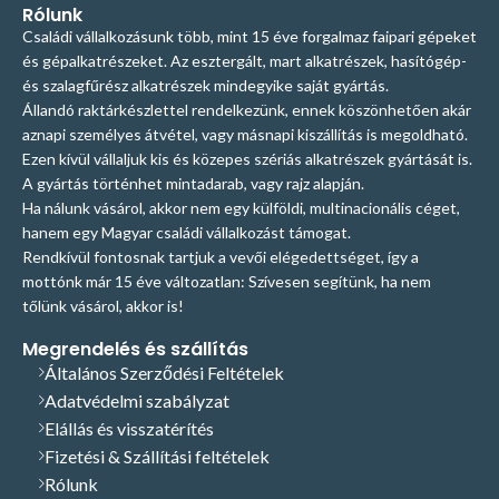
Rólunk
Családi vállalkozásunk több, mint 15 éve forgalmaz faipari gépeket
és gépalkatrészeket. Az esztergált, mart alkatrészek, hasítógép-
és szalagfűrész alkatrészek mindegyike saját gyártás.
Állandó raktárkészlettel rendelkezünk, ennek köszönhetően akár
aznapi személyes átvétel, vagy másnapi kiszállítás is megoldható.
Ezen kívül vállaljuk kis és közepes szériás alkatrészek gyártását is.
A gyártás történhet mintadarab, vagy rajz alapján.
Ha nálunk vásárol, akkor nem egy külföldi, multinacionális céget,
hanem egy Magyar családi vállalkozást támogat.
Rendkívül fontosnak tartjuk a vevői elégedettséget, így a
mottónk már 15 éve változatlan: Szívesen segítünk, ha nem
tőlünk vásárol, akkor is!
Megrendelés és szállítás
Általános Szerződési Feltételek
Adatvédelmi szabályzat
Elállás és visszatérítés
Fizetési & Szállítási feltételek
Rólunk