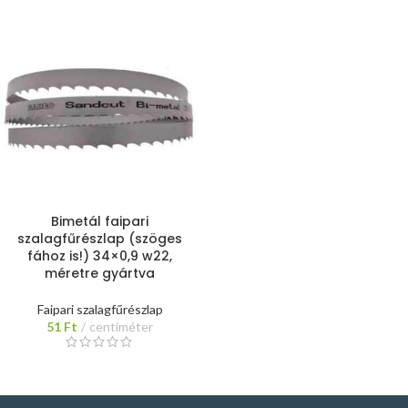
Bimetál faipari
szalagfűrészlap (szöges
fához is!) 34×0,9 w22,
méretre gyártva
Faipari szalagfűrészlap
51
Ft
centiméter