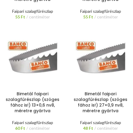
Faipari szalagfűrészlap
Faipari szalagfűrészlap
55
Ft
centiméter
55
Ft
centiméter
Bimetál faipari
Bimetál faipari
szalagfűrészlap (szöges
szalagfűrészlap (szöges
fához is!) 13×0,6 nv8,
fához is!) 27×0,9 nv8,
méretre gyártva
méretre gyártva
Faipari szalagfűrészlap
Faipari szalagfűrészlap
60
Ft
centiméter
48
Ft
centiméter