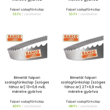
Faipari szalagfűrészlap
Faipari szalagfűrészlap
55
Ft
centiméter
55
Ft
centiméter
Bimetál faipari
Bimetál faipari
szalagfűrészlap (szöges
szalagfűrészlap (szöges
fához is!) 13×0,6 nv8,
fához is!) 27×0,9 nv8,
méretre gyártva
méretre gyártva
Faipari szalagfűrészlap
Faipari szalagfűrészlap
60
Ft
centiméter
48
Ft
centiméter