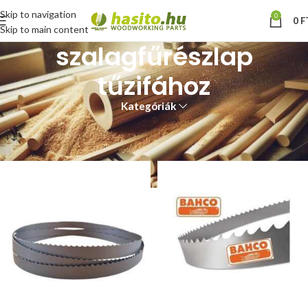
Skip to navigation
0
0
F
Skip to main content
szalagfűrészlap
tűzifához
Kategóriák
Kezdőlap
“szalagfűrészlap tűzifához” címkével rendelkező termékek