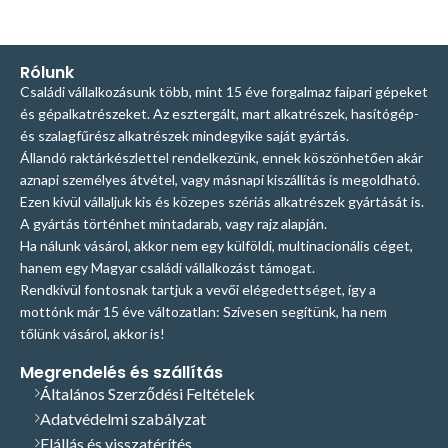
Rólunk
Családi vállalkozásunk több, mint 15 éve forgalmaz faipari gépeket
és gépalkatrészeket. Az esztergált, mart alkatrészek, hasítógép-
és szalagfűrész alkatrészek mindegyike saját gyártás.
Állandó raktárkészlettel rendelkezünk, ennek köszönhetően akár
aznapi személyes átvétel, vagy másnapi kiszállítás is megoldható.
Ezen kívül vállaljuk kis és közepes szériás alkatrészek gyártását is.
A gyártás történhet mintadarab, vagy rajz alapján.
Ha nálunk vásárol, akkor nem egy külföldi, multinacionális céget,
hanem egy Magyar családi vállalkozást támogat.
Rendkívül fontosnak tartjuk a vevői elégedettséget, így a
mottónk már 15 éve változatlan: Szívesen segítünk, ha nem
tőlünk vásárol, akkor is!
Megrendelés és szállítás
Általános Szerződési Feltételek
Adatvédelmi szabályzat
Elállás és visszatérítés