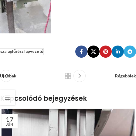
szalagfűrész lapvezető
Újabbak
Régebbiek
Kapcsolódó bejegyzések
17
JÚN