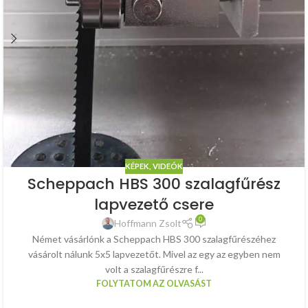
KÉPEK, VIDEÓK
Scheppach HBS 300 szalagfűrész
lapvezető csere
0
Hoffmann Zsolt
Német vásárlónk a Scheppach HBS 300 szalagfűrészéhez
vásárolt nálunk 5x5 lapvezetőt. Mivel az egy az egyben nem
volt a szalagfűrészre f...
FOLYTATOM AZ OLVASÁST