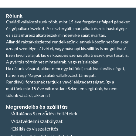
Rólunk
Családi vállalkozásunk több, mint 15 éve forgalmaz faipari gépeket
és gépalkatrészeket. Az esztergált, mart alkatrészek, hasítógép-
és szalagfűrész alkatrészek mindegyike saját gyártás.
Állandó raktárkészlettel rendelkezünk, ennek köszönhetően akár
aznapi személyes átvétel, vagy másnapi kiszállítás is megoldható.
Ezen kívül vállaljuk kis és közepes szériás alkatrészek gyártását is.
A gyártás történhet mintadarab, vagy rajz alapján.
Ha nálunk vásárol, akkor nem egy külföldi, multinacionális céget,
hanem egy Magyar családi vállalkozást támogat.
Rendkívül fontosnak tartjuk a vevői elégedettséget, így a
mottónk már 15 éve változatlan: Szívesen segítünk, ha nem
tőlünk vásárol, akkor is!
Megrendelés és szállítás
Általános Szerződési Feltételek
Adatvédelmi szabályzat
Elállás és visszatérítés