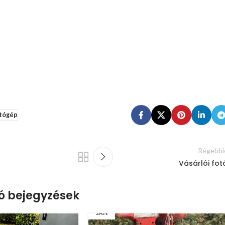
ítógép
Régebbi
Vásárlói fot
ó bejegyzések
18
JAN