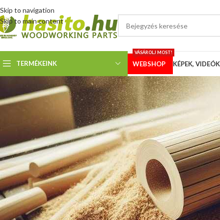
Skip to navigation
Skip to main content
VÁSÁROLJ MOST!
TERMÉKEINK
WEBSHOP
KÉPEK, VIDEÓK
KÉPEK
Vásárl
Megosztotta
Hoffman
Az alábbi leírást és a fotókat Szentlőrinckátáról kaptuk:
„Elkészült a hasító gépem. Megígértem, hogy küldök képeket a gépről.
A váz szerkezet 50 x 50 es és 40 x 40 es zártszelvényből készült. Az asz