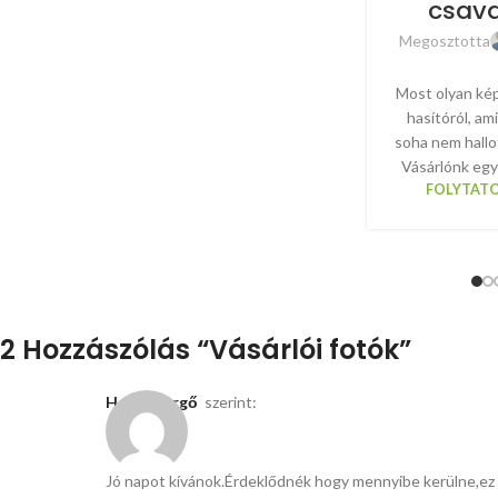
csav
Megosztotta
Most olyan ké
hasítóról, am
soha nem hallo
Vásárlónk egy
FOLYTATO
2 Hozzászólás “
Vásárlói fotók
”
Hegyi Gergő
szerint:
Jó napot kívánok.Érdeklődnék hogy mennyibe kerülne,ez 