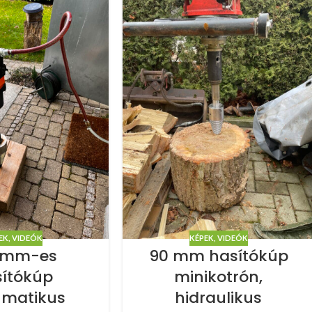
EK, VIDEÓK
KÉPEK, VIDEÓK
 mm-es
90 mm hasítókúp
sítókúp
minikotrón,
matikus
hidraulikus