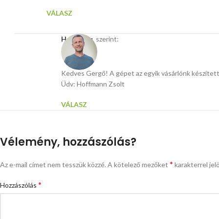
VÁLASZ
Hasito.hu
szerint:
Kedves Gergő! A gépet az egyik vásárlónk készítette
Üdv: Hoffmann Zsolt
VÁLASZ
Vélemény, hozzászólás?
*
Az e-mail címet nem tesszük közzé.
A kötelező mezőket
karakterrel jel
*
Hozzászólás