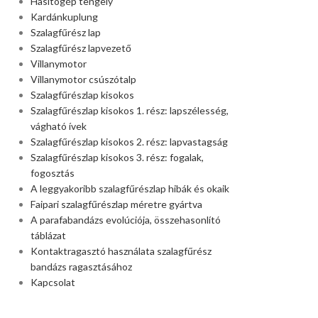
Hasítógép tengely
Kardánkuplung
Szalagfűrész lap
Szalagfűrész lapvezető
Villanymotor
Villanymotor csúszótalp
Szalagfűrészlap kisokos
Szalagfűrészlap kisokos 1. rész: lapszélesség,
vágható ívek
Szalagfűrészlap kisokos 2. rész: lapvastagság
Szalagfűrészlap kisokos 3. rész: fogalak,
fogosztás
A leggyakoribb szalagfűrészlap hibák és okaik
Faipari szalagfűrészlap méretre gyártva
A parafabandázs evolúciója, összehasonlító
táblázat
Kontaktragasztó használata szalagfűrész
bandázs ragasztásához
Kapcsolat