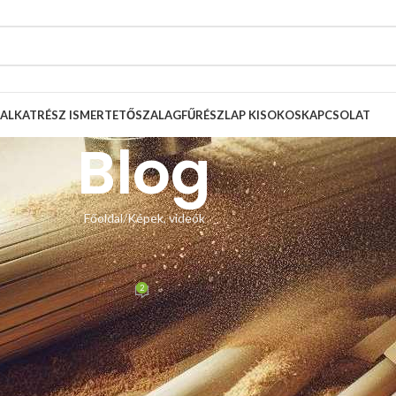
ALKATRÉSZ ISMERTETŐ
SZALAGFŰRÉSZLAP KISOKOS
KAPCSOLAT
Blog
Főoldal
Képek, videók
, VIDEÓK
ói fotók
2
n Zsolt
Be június 2, 2014
tal ragasztott préselt 12 mm vastag furnér lemez. A 3 fázisú motor 1450