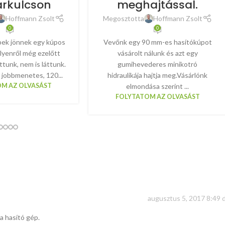
arkulcson
meghajtással.
Hoffmann Zsolt
Megosztotta
Hoffmann Zsolt
0
0
pek jönnek egy kúpos
Vevőnk egy 90 mm-es hasítókúpot
ilyenről még ezelőtt
vásárolt nálunk és azt egy
ttunk, nem is láttunk.
gumihevederes minikotró
 jobbmenetes, 120...
hidraulikája hajtja meg.Vásárlónk
M AZ OLVASÁST
elmondása szerint ...
FOLYTATOM AZ OLVASÁST
augusztus 5, 2017 8:49 
a hasító gép.