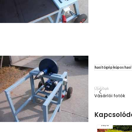
hasítógép
kúpos has
Újabbak
Vásárlói fotók
Kapcsolód
08
NOV