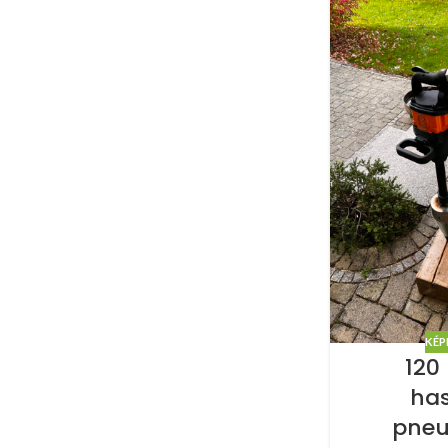
KÉP
120
ha
pneu