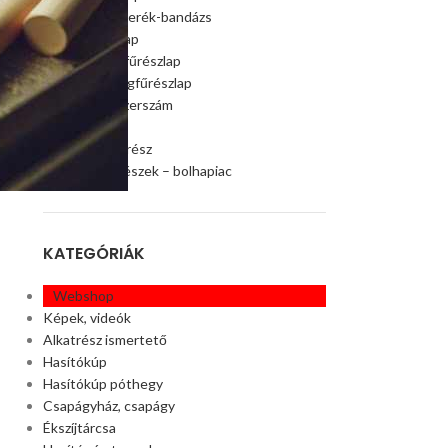
Szalagfűrészkerék-bandázs
Szalagfűrészlap
70
Faipari szalagfűrészlap
Húsipari szalagfűrészlap
Faipari gép, szerszám
Ágaprító
Offroad alkatrész
Akciós alkatrészek – bolhapiac
KATEGÓRIÁK
Webshop
Képek, videók
Alkatrész ismertető
Hasítókúp
Hasítókúp póthegy
Csapágyház, csapágy
Ékszíjtárcsa