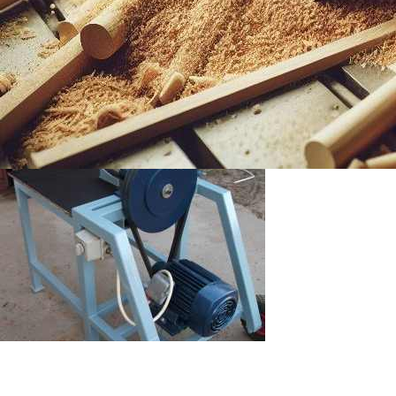
ford/p. Adattábla híján a teljesítmény 3 – 4 kw a villanyszerelő szerint. H
lehúzható. Az ékszíjtárcsa a motoron 90 a kúptengelyen 350 mm és ez va
es kúp Önöktől van. Próba még nem volt, mert nincs alapanyag.Ha megjön 
működni. Az előző gépemmel össze hasonlítva, ez sokkal erősebb lett.Kö
Mi pedig köszönjük az információkat Kókai úrnak és jó munkát kívánunk a