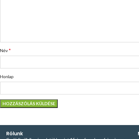
*
Név
Honlap
Rólunk