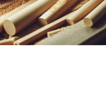
árom állású kapcsolóval ellátva. Az asztal egyszerűen levehető, ill.
sból készült. A súlya 32 kg. A csapágyház,a csapágy a kúp tengely és a 
a méterfa, küldök videót is a próbáról. Bízom benne, hogy jól fog
szönet az alkatrészekért.”
 géppel! Az ajándék hegyet múlt héten már el is postáztuk.