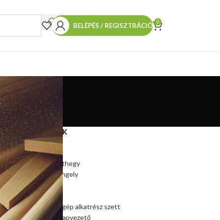
0
BELÉPÉS / REGISZTRÁCIÓ
TERMÉKEINK
Hasítókúp
Hasítókúp póthegy
Hasítógép tengely
Ékszíjtárcsa
Csapágy
Kúpos hasítógép alkatrész szett
Szalagfűrész lapvezető