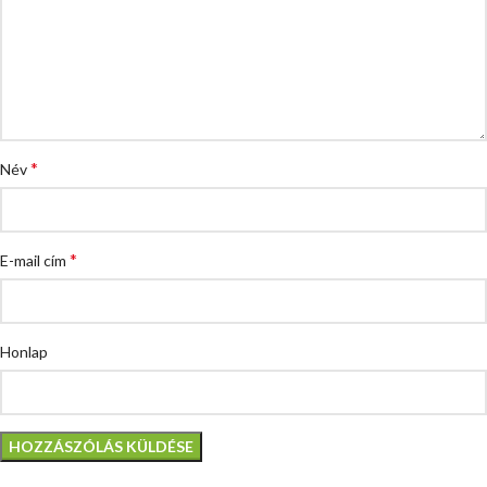
*
Név
*
E-mail cím
Honlap