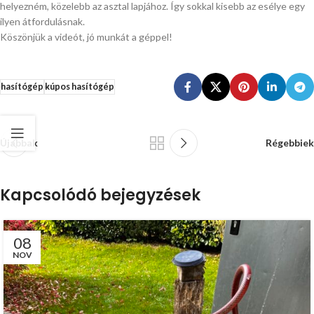
helyezném, közelebb az asztal lapjához. Így sokkal kisebb az esélye egy
ilyen átfordulásnak.
Köszönjük a videót, jó munkát a géppel!
hasítógép
kúpos hasítógép
Újabbak
Régebbiek
Kapcsolódó bejegyzések
08
NOV