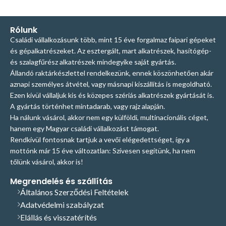
Rólunk
Családi vállalkozásunk több, mint 15 éve forgalmaz faipari gépeket
és gépalkatrészeket. Az esztergált, mart alkatrészek, hasítógép-
és szalagfűrész alkatrészek mindegyike saját gyártás.
Állandó raktárkészlettel rendelkezünk, ennek köszönhetően akár
aznapi személyes átvétel, vagy másnapi kiszállítás is megoldható.
Ezen kívül vállaljuk kis és közepes szériás alkatrészek gyártását is.
A gyártás történhet mintadarab, vagy rajz alapján.
Ha nálunk vásárol, akkor nem egy külföldi, multinacionális céget,
hanem egy Magyar családi vállalkozást támogat.
Rendkívül fontosnak tartjuk a vevői elégedettséget, így a
mottónk már 15 éve változatlan: Szívesen segítünk, ha nem
tőlünk vásárol, akkor is!
Megrendelés és szállítás
Általános Szerződési Feltételek
Adatvédelmi szabályzat
Elállás és visszatérítés