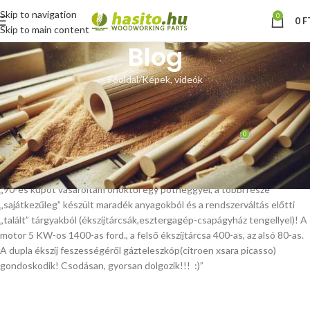
Skip to navigation
0
0
F
Skip to main content
Blog
Főoldal
Képek, videók
KÉPEK, VIDEÓK
Vásárlói videó
0
Hoffmann Zsolt
Be november 21, 2013
Az alábbi videót Győrújfaluból kaptuk:
„90-es kúpot vásároltam önöktől egy pótheggyel, a többi része
„sajátkezűleg” készült maradék anyagokból és a rendszerváltás előtti
„talált” tárgyakból (ékszíjtárcsák,esztergagép-csapágyház tengellyel)! A
motor 5 KW-os 1400-as ford., a felső ékszíjtárcsa 400-as, az alsó 80-as.
A dupla ékszíj feszességéről gázteleszkóp(citroen xsara picasso)
gondoskodik! Csodásan, gyorsan dolgozik!!! :)”