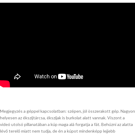
Megjegyzés a géppel kapcsolatban: szépen, jól összerakott gép. Nagyon
helyesen az ékszíjtárcsa, ékszíjak is burkolat alatt vannak. Viszont a
videó utolsó pillanatában a kúp maga alá forgatja a fát. Behúzni az alatta
lévő terelő miatt nem tudja, de én a kúpot mindenképp lejjebb