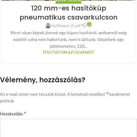
KÉPEK, VIDEÓK
120 mm-es hasítókúp
pneumatikus csavarkulcson
0
Hoffmann Zsolt
Most olyan képek jönnek egy kúpos hasítóról, amilyenről még
ezelőtt soha nem hallottunk, nem is láttunk. Vásárlónk egy
jobbmenetes, 120...
FOLYTATOM AZ OLVASÁST
Vélemény, hozzászólás?
*
Az e-mail címet nem tesszük közzé.
A kötelező mezőket
karakterrel
jelöltük
*
Hozzászólás