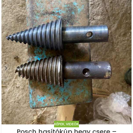
KÉPEK, VIDEÓK
Posch hasítókúp hegy csere –