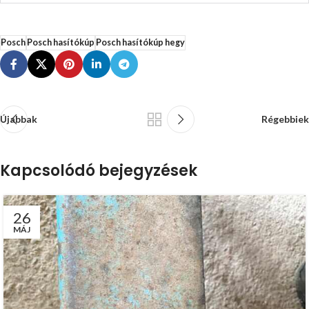
Posch
Posch hasítókúp
Posch hasítókúp hegy
Újabbak
Régebbiek
Kapcsolódó bejegyzések
26
MÁJ