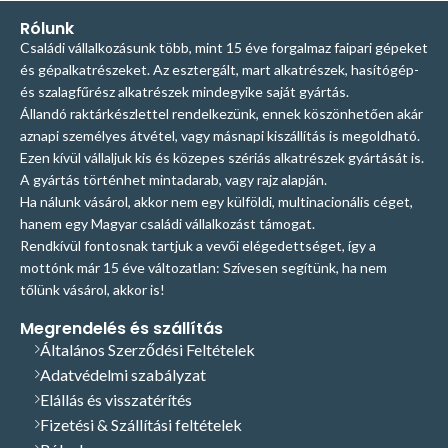
Rólunk
Családi vállalkozásunk több, mint 15 éve forgalmaz faipari gépeket
és gépalkatrészeket. Az esztergált, mart alkatrészek, hasítógép-
és szalagfűrész alkatrészek mindegyike saját gyártás.
Állandó raktárkészlettel rendelkezünk, ennek köszönhetően akár
aznapi személyes átvétel, vagy másnapi kiszállítás is megoldható.
Ezen kívül vállaljuk kis és közepes szériás alkatrészek gyártását is.
A gyártás történhet mintadarab, vagy rajz alapján.
Ha nálunk vásárol, akkor nem egy külföldi, multinacionális céget,
hanem egy Magyar családi vállalkozást támogat.
Rendkívül fontosnak tartjuk a vevői elégedettséget, így a
mottónk már 15 éve változatlan: Szívesen segítünk, ha nem
tőlünk vásárol, akkor is!
Megrendelés és szállítás
Általános Szerződési Feltételek
Adatvédelmi szabályzat
Elállás és visszatérítés
Fizetési & Szállítási feltételek