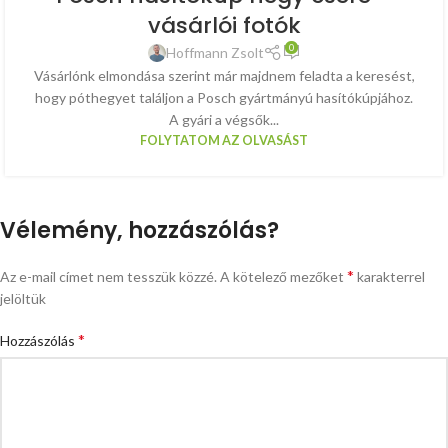
vásárlói fotók
0
Hoffmann Zsolt
Vásárlónk elmondása szerint már majdnem feladta a keresést,
hogy póthegyet találjon a Posch gyártmányú hasítókúpjához.
A gyári a végsők...
FOLYTATOM AZ OLVASÁST
Vélemény, hozzászólás?
*
Az e-mail címet nem tesszük közzé.
A kötelező mezőket
karakterrel
jelöltük
*
Hozzászólás