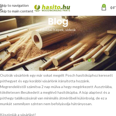
Skip to navigation
0
0
F
Skip to main content
Blog
Főoldal
Képek, videók
KÉPEK, VIDEÓK
Posch hasítókúp póthegy –
vásárlói fotók
0
Hoffmann Zsolt
Be február 17, 2025
Osztrák vásárlónk egy már sokat megélt Posch hasítókúphoz keresett
póthegyet és egy korábbi vásárlónk irányította hozzánk.
Megrendeléstől számítva 2 nap múlva a hegy megérkezett Ausztriába,
tökéletesen illeszkedett a meglévő hasítókúpba. A kúp alaptest és a
póthegy találkozásánál van minimális átmérőbeli különbség, de ez a
munkát semmilyen szinten nem befolyásolja hátrányosan.
Köszönjük a vásárlást!