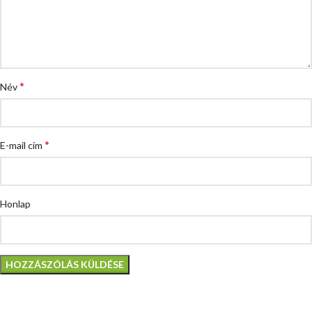
*
Név
*
E-mail cím
Honlap