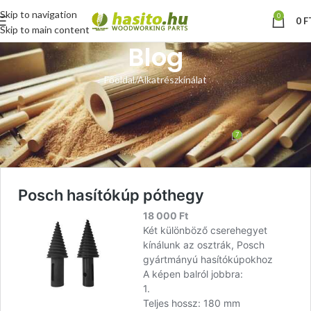
Skip to navigation
0
0
F
Skip to main content
Blog
Főoldal
Alkatrészkínálat
ALKATRÉSZKÍNÁLAT
,
HASÍTÓKÚP PÓTHEGY
Posch hasítókúp póthegy
7
Hoffmann Zsolt
Be február 1, 2016