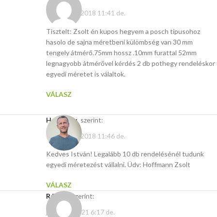
február 18, 2018 11:41 de.
Tisztelt: Zsolt én kupos hegyem a posch tipusohoz
hasolo de sajna méretbeni külömbség van 30 mm
tengely átmérő.75mm hossz .10mm furattal 52mm
legnagyobb átmérővel kérdés 2 db pothegy rendeléskor
egyedi méretet is válaltok.
VÁLASZ
Hasito.hu
szerint:
február 18, 2018 11:46 de.
Kedves István! Legalább 10 db rendelésénél tudunk
egyedi méretezést vállalni. Üdv: Hoffmann Zsolt
VÁLASZ
Róbert
szerint:
július 19, 2021 6:17 de.