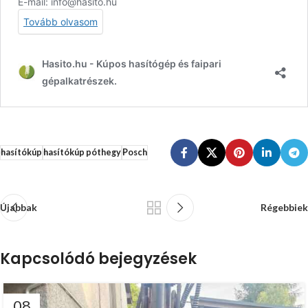
hasítókúp
hasítókúp póthegy
Posch
Újabbak
Régebbiek
Kapcsolódó bejegyzések
08