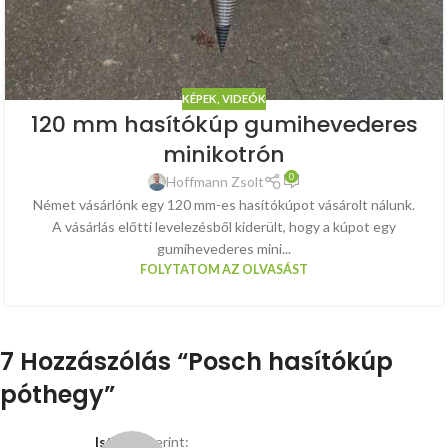
KÉPEK, VIDEÓK
120 mm hasítókúp gumihevederes
minikotrón
0
Hoffmann Zsolt
Német vásárlónk egy 120 mm-es hasítókúpot vásárolt nálunk.
A vásárlás előtti levelezésből kiderült, hogy a kúpot egy
gumihevederes mini...
FOLYTATOM AZ OLVASÁST
7 Hozzászólás “
Posch hasítókúp
póthegy
”
István
szerint: