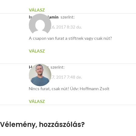
VÁLASZ
Iszak Benjamin
szerint:
augusztus 16, 2017 8:32 du.
A csapon van furat a stiftnek vagy csak nút?
VÁLASZ
Hasito.hu
szerint:
augusztus 17, 2017 7:48 de.
Nincs furat, csak nút! Üdv: Hoffmann Zsolt
VÁLASZ
Vélemény, hozzászólás?