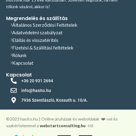
tőlünk vásárol, akkor is!
Megrendelés és szállítás
Általános Szerződési Feltételek
Adatvédelmi szabályzat
Elállás és visszatérítés
Fizetési & Szállítási feltételek
Rólunk
Kapcsolat
Kapcsolat
+36 20 931 2694
info@hasito.hu
7936 Szentlászló, Kossuth u. 10/A.
©️2023 hasito.hu | Online áruházak és weboldalak
❤️-vel és
szakértelemmel a
webstartconsulting.hu
-tól