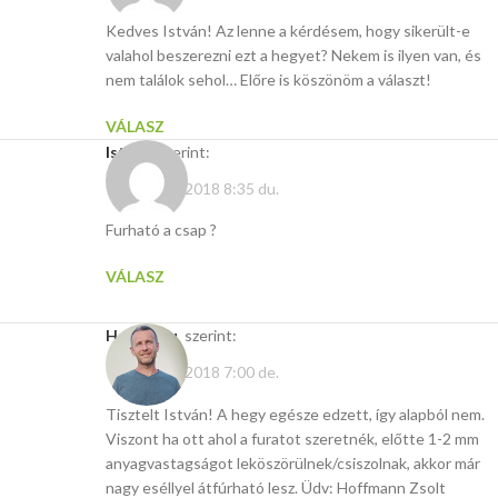
Kedves István! Az lenne a kérdésem, hogy sikerült-e
valahol beszerezni ezt a hegyet? Nekem is ilyen van, és
nem találok sehol… Előre is köszönöm a választ!
VÁLASZ
István
szerint:
február 12, 2018 8:35 du.
Furható a csap ?
VÁLASZ
Hasito.hu
szerint:
február 13, 2018 7:00 de.
Tisztelt István! A hegy egésze edzett, így alapból nem.
Viszont ha ott ahol a furatot szeretnék, előtte 1-2 mm
anyagvastagságot leköszörülnek/csiszolnak, akkor már
nagy eséllyel átfúrható lesz. Üdv: Hoffmann Zsolt