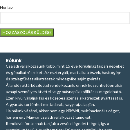
Honlap
Rólunk
Családi vállalkozásunk több, mint 15 éve forgalmaz faipari gépeket
és gépalkatrészeket. Az esztergált, mart alkatrészek, hasítógép-
és szalagfűrész alkatrészek mindegyike saját gyártás.
Állandó raktárkészlettel rendelkezünk, ennek köszönhetően akár
aznapi személyes átvétel, vagy másnapi kiszállítás is megoldható.
Ezen kívül vállaljuk kis és közepes szériás alkatrészek gyártását is.
A gyártás történhet mintadarab, vagy rajz alapján.
Ha nálunk vásárol, akkor nem egy külföldi, multinacionális céget,
hanem egy Magyar családi vállalkozást támogat.
Rendkívül fontosnak tartjuk a vevői elégedettséget, így a
mottónk már 15 éve változatlan: Szívesen segítünk, ha nem