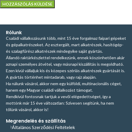
Rólunk
Családi vállalkozásunk több, mint 15 éve forgalmaz faipari gépeket
és gépalkatrészeket. Az esztergált, mart alkatrészek, hasítógép-
és szalagfűrész alkatrészek mindegyike saját gyártás.
Állandó raktárkészlettel rendelkezünk, ennek köszönhetően akár
aznapi személyes átvétel, vagy másnapi kiszállítás is megoldható.
Ezen kívül vállaljuk kis és közepes szériás alkatrészek gyártását is.
A gyártás történhet mintadarab, vagy rajz alapján.
Ha nálunk vásárol, akkor nem egy külföldi, multinacionális céget,
hanem egy Magyar családi vállalkozást támogat.
Rendkívül fontosnak tartjuk a vevői elégedettséget, így a
mottónk már 15 éve változatlan: Szívesen segítünk, ha nem
tőlünk vásárol, akkor is!
Megrendelés és szállítás
Általános Szerződési Feltételek