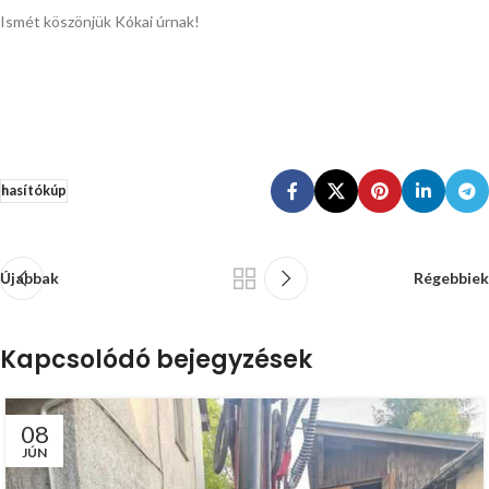
Ismét köszönjük Kókai úrnak!
hasítókúp
Újabbak
Régebbiek
Kapcsolódó bejegyzések
08
JÚN