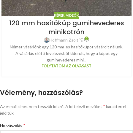
KÉPEK, VIDEÓK
120 mm hasítókúp gumihevederes
minikotrón
0
Hoffmann Zsolt
Német vásárlónk egy 120 mm-es hasítókúpot vásárolt nálunk.
A vásárlás előtti levelezésből kiderült, hogy a kúpot egy
gumihevederes mini...
FOLYTATOM AZ OLVASÁST
Vélemény, hozzászólás?
*
Az e-mail címet nem tesszük közzé.
A kötelező mezőket
karakterrel
jelöltük
*
Hozzászólás